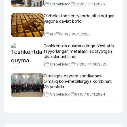
O‘zbekiston
12:26 / 13.11.2025
Oʻzbekiston sentyabrda oltin sotgan
yagona davlat boʻldi
Pul
16:10 / 05.11.2025
Toshkentda quyma oltinga o‘xshatib
tayyorlangan metallarni sotayotgan
shaxslar ushlandi
O‘zbekiston
17:20 / 14.06.2025
Olmaliqda bayram shodiyonasi:
Olmaliq kon-metallurgiya kombinati
75 yoshda
O‘zbekiston
01:15 / 03.11.2024