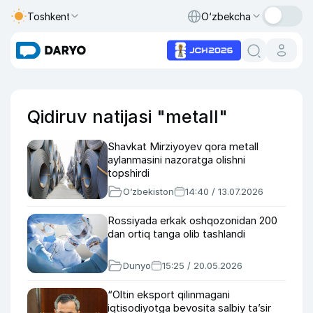
Toshkent
O‘zbekcha
Qidiruv natijasi "metall"
Shavkat Mirziyoyev qora metall
aylanmasini nazoratga olishni
topshirdi
O‘zbekiston
14:40 / 13.07.2026
Rossiyada erkak oshqozonidan 200
dan ortiq tanga olib tashlandi
Dunyo
15:25 / 20.05.2026
“Oltin eksport qilinmagani
iqtisodiyotga bevosita salbiy taʼsir