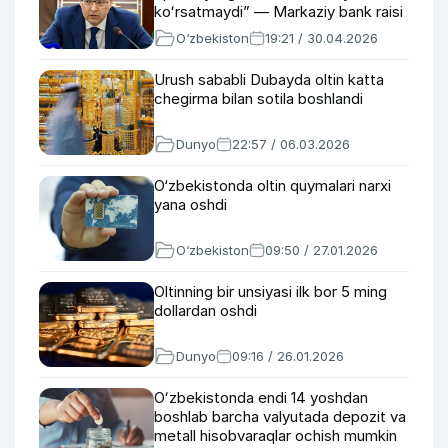
koʻrsatmaydi” — Markaziy bank raisi
O‘zbekiston
19:21 / 30.04.2026
Urush sababli Dubayda oltin katta
chegirma bilan sotila boshlandi
Dunyo
22:57 / 06.03.2026
O‘zbekistonda oltin quymalari narxi
yana oshdi
O‘zbekiston
09:50 / 27.01.2026
Oltinning bir unsiyasi ilk bor 5 ming
dollardan oshdi
Dunyo
09:16 / 26.01.2026
Oʻzbekistonda endi 14 yoshdan
boshlab barcha valyutada depozit va
metall hisobvaraqlar ochish mumkin