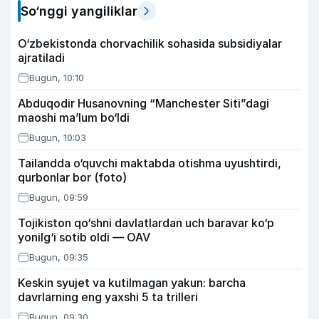
So‘nggi yangiliklar
O‘zbekistonda chorvachilik sohasida subsidiyalar
ajratiladi
Bugun, 10:10
Abduqodir Husanovning “Manchester Siti”dagi
maoshi ma’lum bo‘ldi
Bugun, 10:03
Tailandda o‘quvchi maktabda otishma uyushtirdi,
qurbonlar bor (foto)
Bugun, 09:59
Tojikiston qo‘shni davlatlardan uch baravar ko‘p
yonilg‘i sotib oldi — OAV
Bugun, 09:35
Keskin syujet va kutilmagan yakun: barcha
davrlarning eng yaxshi 5 ta trilleri
Bugun, 09:30