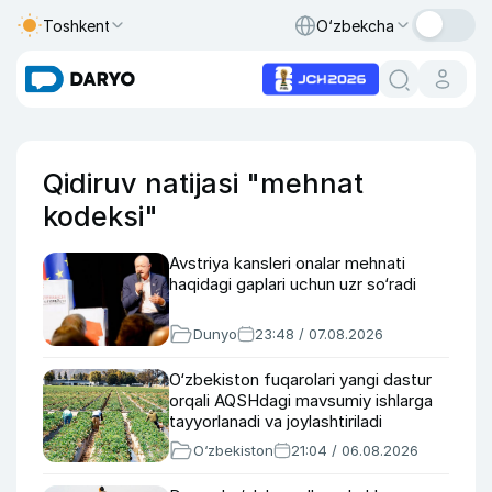
Toshkent
O‘zbekcha
Qidiruv natijasi "mehnat
kodeksi"
Avstriya kansleri onalar mehnati
haqidagi gaplari uchun uzr so‘radi
Dunyo
23:48 / 07.08.2026
O‘zbekiston fuqarolari yangi dastur
orqali AQSHdagi mavsumiy ishlarga
tayyorlanadi va joylashtiriladi
O‘zbekiston
21:04 / 06.08.2026