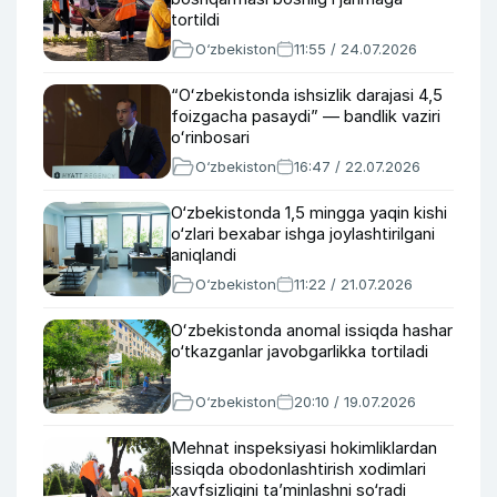
tortildi
O‘zbekiston
11:55 / 24.07.2026
“Oʻzbekistonda ishsizlik darajasi 4,5
foizgacha pasaydi” — bandlik vaziri
oʻrinbosari
O‘zbekiston
16:47 / 22.07.2026
O‘zbekistonda 1,5 mingga yaqin kishi
o‘zlari bexabar ishga joylashtirilgani
aniqlandi
O‘zbekiston
11:22 / 21.07.2026
Oʻzbekistonda anomal issiqda hashar
o‘tkazganlar javobgarlikka tortiladi
O‘zbekiston
20:10 / 19.07.2026
Mehnat inspeksiyasi hokimliklardan
issiqda obodonlashtirish xodimlari
xavfsizligini ta’minlashni so‘radi