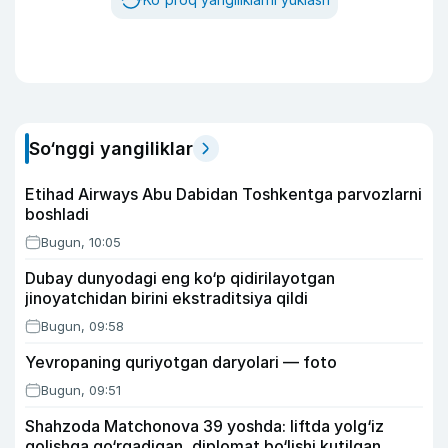
So‘nggi yangiliklar
Etihad Airways Abu Dabidan Toshkentga parvozlarni
boshladi
Bugun, 10:05
Dubay dunyodagi eng ko‘p qidirilayotgan
jinoyatchidan birini ekstraditsiya qildi
Bugun, 09:58
Yevropaning quriyotgan daryolari — foto
Bugun, 09:51
Shahzoda Matchonova 39 yoshda: liftda yolg‘iz
qolishga qo‘rqadigan, diplomat bo‘lishi kutilgan,