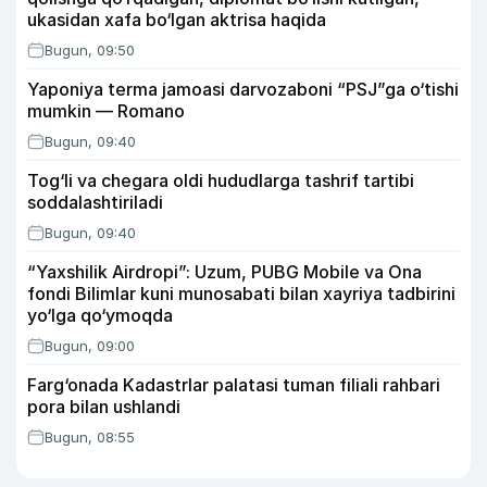
ukasidan xafa bo‘lgan aktrisa haqida
Bugun, 09:50
Yaponiya terma jamoasi darvozaboni “PSJ”ga o‘tishi
mumkin — Romano
Bugun, 09:40
Tog‘li va chegara oldi hududlarga tashrif tartibi
soddalashtiriladi
Bugun, 09:40
“Yaxshilik Airdropi”: Uzum, PUBG Mobile va Ona
fondi Bilimlar kuni munosabati bilan xayriya tadbirini
yo‘lga qo‘ymoqda
Bugun, 09:00
Farg‘onada Kadastrlar palatasi tuman filiali rahbari
pora bilan ushlandi
Bugun, 08:55