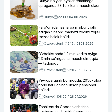
Dunyo bo‘ylab ayollar erkaklarga
qaraganda 23 foiz kam maosh oladi
Dunyo
22:18 / 04.08.2026
Fargʻonada hasharga majburiy jalb
etilgan “Inson” markazi xodimi fojiali
tarzda halok boʻldi
O‘zbekiston
15:15 / 01.08.2026
O‘zbekistonda 1,2 mln xodim oyiga
1,3 mln so‘mgacha maosh olmoqda
— tadqiqot
O‘zbekiston
12:20 / 31.07.2026
Yevropa qarib bormoqda: 2050-yilga
borib har uchinchi inson pensioner
boʻladi
Dunyo
08:00 / 28.07.2026
Toshkentda Obodonlashtirish
boshqarmasi boshlig‘i jarimaga