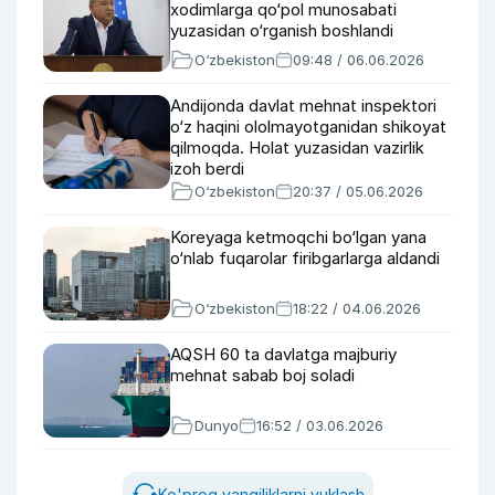
xodimlarga qo‘pol munosabati
yuzasidan o‘rganish boshlandi
O‘zbekiston
09:48 / 06.06.2026
Andijonda davlat mehnat inspektori
o‘z haqini ololmayotganidan shikoyat
qilmoqda. Holat yuzasidan vazirlik
izoh berdi
O‘zbekiston
20:37 / 05.06.2026
Koreyaga ketmoqchi bo‘lgan yana
o‘nlab fuqarolar firibgarlarga aldandi
O‘zbekiston
18:22 / 04.06.2026
AQSH 60 ta davlatga majburiy
mehnat sabab boj soladi
Dunyo
16:52 / 03.06.2026
Ko'proq yangiliklarni yuklash