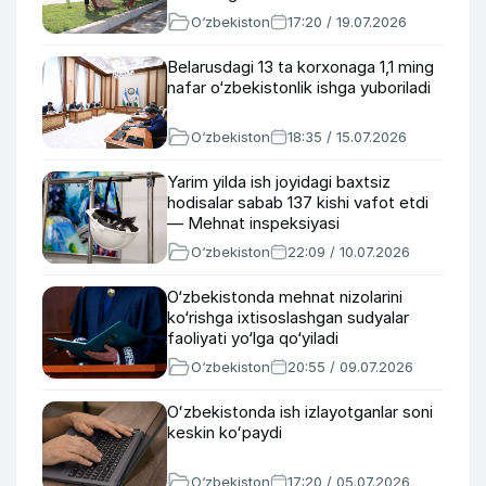
O‘zbekiston
17:20 / 19.07.2026
Belarusdagi 13 ta korxonaga 1,1 ming
nafar o‘zbekistonlik ishga yuboriladi
O‘zbekiston
18:35 / 15.07.2026
Yarim yilda ish joyidagi baxtsiz
hodisalar sabab 137 kishi vafot etdi
— Mehnat inspeksiyasi
O‘zbekiston
22:09 / 10.07.2026
O‘zbekistonda mehnat nizolarini
ko‘rishga ixtisoslashgan sudyalar
faoliyati yo‘lga qo‘yiladi
O‘zbekiston
20:55 / 09.07.2026
Oʻzbekistonda ish izlayotganlar soni
keskin koʻpaydi
O‘zbekiston
17:20 / 05.07.2026