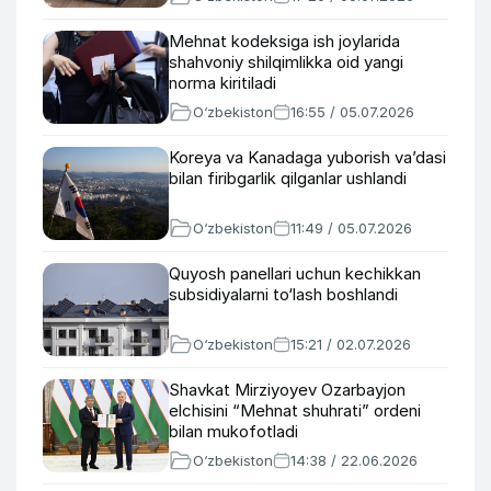
Mehnat kodeksiga ish joylarida
shahvoniy shilqimlikka oid yangi
norma kiritiladi
O‘zbekiston
16:55 / 05.07.2026
Koreya va Kanadaga yuborish va’dasi
bilan firibgarlik qilganlar ushlandi
O‘zbekiston
11:49 / 05.07.2026
Quyosh panellari uchun kechikkan
subsidiyalarni to‘lash boshlandi
O‘zbekiston
15:21 / 02.07.2026
Shavkat Mirziyoyev Ozarbayjon
elchisini “Mehnat shuhrati” ordeni
bilan mukofotladi
O‘zbekiston
14:38 / 22.06.2026