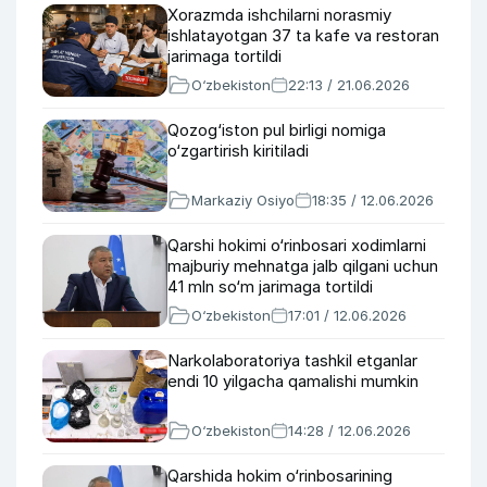
Xorazmda ishchilarni norasmiy
ishlatayotgan 37 ta kafe va restoran
jarimaga tortildi
O‘zbekiston
22:13 / 21.06.2026
Qozog‘iston pul birligi nomiga
o‘zgartirish kiritiladi
Markaziy Osiyo
18:35 / 12.06.2026
Qarshi hokimi o‘rinbosari xodimlarni
majburiy mehnatga jalb qilgani uchun
41 mln so‘m jarimaga tortildi
O‘zbekiston
17:01 / 12.06.2026
Narkolaboratoriya tashkil etganlar
endi 10 yilgacha qamalishi mumkin
O‘zbekiston
14:28 / 12.06.2026
Qarshida hokim o‘rinbosarining