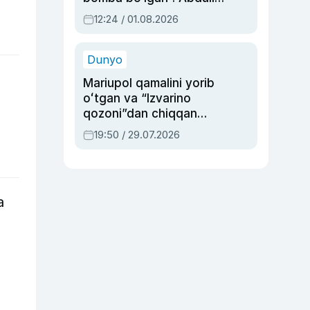
Oripovni siyosiy
12:24 / 01.08.2026
ayblovlardan asrab
qolgan voqea
Dunyo
Mariupol qamalini yorib
oʻtgan va “Izvarino
qozoni”dan chiqqan
qahramon — Ukraina
19:50 / 29.07.2026
armiyasi bosh
qoʻmondoni Drapatiy
haqida
a