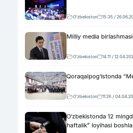
O‘zbekiston
15:35 / 26.06.2
Milliy media birlashmas
O‘zbekiston
14:11 / 12.04.20
Qoraqalpog‘istonda “Med
O‘zbekiston
11:26 / 04.04.2
O‘zbekistonda 12 mingda
haftalik” loyihasi boshla