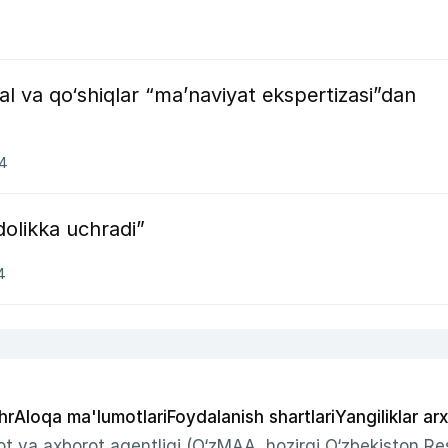
al va qo‘shiqlar “ma’naviyat ekspertizasi”dan
24
udolikka uchradi”
4
hr
Aloqa ma'lumotlari
Foydalanish shartlari
Yangiliklar arx
t va axborot agentligi (O‘zMAA, hozirgi O‘zbekiston Res