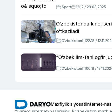
Sport
22:12 / 28.03.2025
O‘zbekistonda kino, seri
o‘tkaziladi
O‘zbekiston
22:18 / 12.11.20
“O‘zbek ilm-fani og‘ir j
O‘zbekiston
00:11 / 12.11.202
Maxfiylik siyosati
Internet-nas
“Daryo” internet-nashrining (O‘zbekiston matbuo