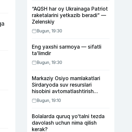
“AQSH har oy Ukrainaga Patriot
raketalarini yetkazib beradi” —
Zelenskiy
qa
Bugun, 19:30
Eng yaxshi sarmoya — sifatli
ta’limdir
Bugun, 19:30
Markaziy Osiyo mamlakatlari
Sirdaryoda suv resurslari
hisobini avtomatlashtirish
rejasini ishlab chiqishni
Bugun, 19:10
ma’qulladi
Bolalarda quruq yo‘talni tezda
davolash uchun nima qilish
kerak?