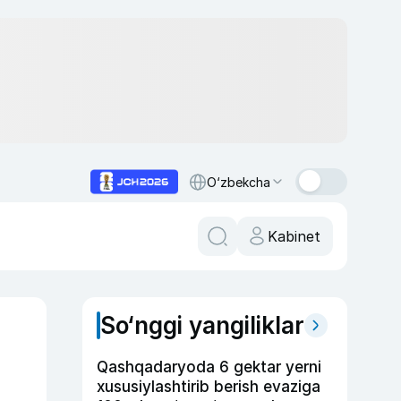
O‘zbekcha
Kabinet
So‘nggi yangiliklar
Qashqadaryoda 6 gektar yerni
xususiylashtirib berish evaziga