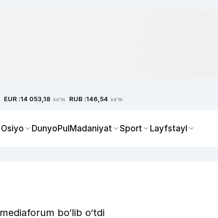
EUR :
RUB :
14 053,18
146,54
so'm
so'm
 Osiyo
Dunyo
Pul
Madaniyat
Sport
Layfstayl
 mediaforum bo‘lib o‘tdi