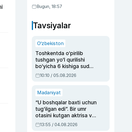
i
Bugun, 18:57
Tavsiyalar
O‘zbekiston
Toshkentda o‘pirilib
tushgan yo‘l qurilishi
bo‘yicha 6 kishiga sud
hukmi o‘qildi
10:10 / 05.08.2026
Madaniyat
“U boshqalar baxti uchun
tug‘ilgan edi”. Bir umr
otasini kutgan aktrisa va
dublyaj ustasi Rimma
13:55 / 04.08.2026
Ahmedovaning