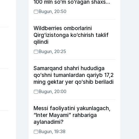
100 mln so‘m so‘ragan shaxs
ushlandi
Bugun, 20:50
Wildberries omborlarini
Qirg‘izistonga ko‘chirish taklif
qilindi
Bugun, 20:25
Samarqand shahri hududiga
qo‘shni tumanlardan qariyb 17,2
ming gektar yer qo‘shib beriladi
Bugun, 20:00
Messi faoliyatini yakunlagach,
“Inter Mayami” rahbariga
aylanadimi?
Bugun, 19:38