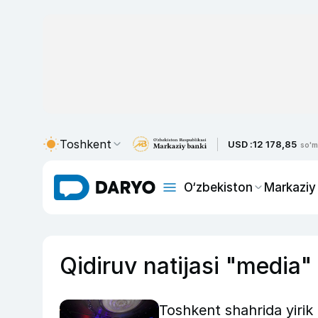
Toshkent
USD :
12 178,85
so'm
O‘zbekiston
Markaziy
Qidiruv natijasi "media"
Toshkent shahrida yirik