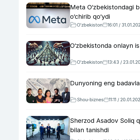
Meta O‘zbekistondagi bi
o‘chirib qo‘ydi
O‘zbekiston
16:01 / 31.01.20
O‘zbekistonda onlayn is
O‘zbekiston
13:43 / 23.01.2
Dunyoning eng badavlat 
Shou-biznes
11:11 / 20.01.20
Sherzod Asadov Soliq qoʻ
bilan tanishdi