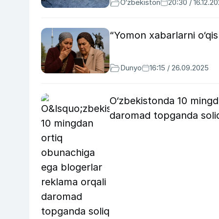
O‘zbekiston
20:30 / 16.12.2
“Yomon xabarlarni o‘qish
Dunyo
16:15 / 26.09.2025
O‘zbekistonda 10 mingd
daromad topganda soliq