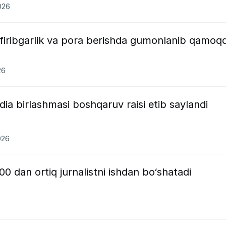
026
v firibgarlik va pora berishda gumonlanib qamoq
26
edia birlashmasi boshqaruv raisi etib saylandi
026
 dan ortiq jurnalistni ishdan bo‘shatadi