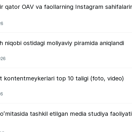
r qator OAV va faollarning Instagram sahifalarin
26
h niqobi ostidagi moliyaviy piramida aniqlandi
026
kontentmeykerlari top 10 taligi (foto, video)
26
mitasida tashkil etilgan media studiya faoliyati