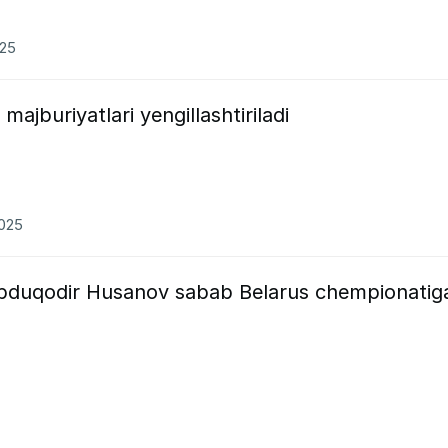
025
majburiyatlari yengillashtiriladi
2025
i Abduqodir Husanov sabab Belarus chempionatig