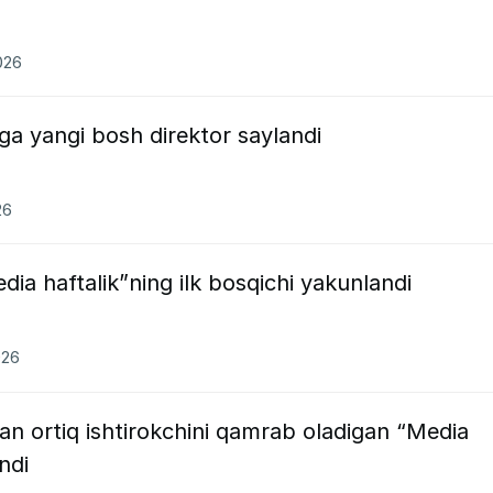
026
iga yangi bosh direktor saylandi
26
ia haftalik”ning ilk bosqichi yakunlandi
026
n ortiq ishtirokchini qamrab oladigan “Media
ndi