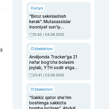
sinovlarga to‘la hayoti
Dunyo
“Biroz sekinlashish
kerak”. Mutaxassislar
insoniyat sun’iy
intellektni boshqara
12:40 / 04.08.2026
olmay qolishidan xavotir
bildirdi
O‘zbekiston
li
Andijonda Tracker’ga 21
nafar bog‘cha bolasini
joylab, YTH sodir etgan
ayolga sud hukmi o‘qildi
23:41 / 03.08.2026
O‘zbekiston
“Sakkiz qator she’rim
boshimga sakkizta
bomba bo‘lgan”. Abdulla