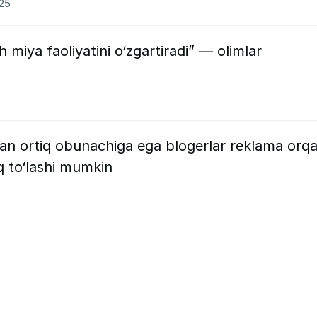
025
 miya faoliyatini o‘zgartiradi” — olimlar
an ortiq obunachiga ega blogerlar reklama orqa
 to‘lashi mumkin