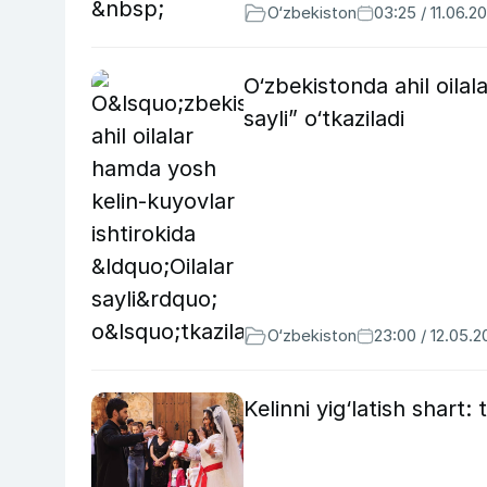
O‘zbekiston
03:25 / 11.06.2
O‘zbekistonda ahil oilal
sayli” o‘tkaziladi
O‘zbekiston
23:00 / 12.05.
Kelinni yig‘latish shart: