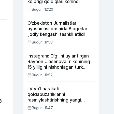
ko‘prigi qoldiqlari ko‘rindi
Bugun, 12:20
O‘zbekiston Jurnalistlar
uyushmasi qoshida Blogerlar
ijodiy kengashi tashkil etildi
Bugun, 11:58
Instagram: O‘g‘lini uylantirgan
Rayhon Ulasenova, nikohining
15 yilligini nishonlagan turk
aktyorlari va Kamelot qasriga
Bugun, 11:57
sayohat qilgan Zebo Rahimova
IIV yo‘l harakati
qoidabuzarliklarini
rasmiylashtirishning yangi
8
tartibini taklif qildi
Bugun, 11:47