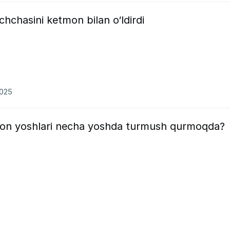
chasini ketmon bilan o‘ldirdi
2025
iston yoshlari necha yoshda turmush qurmoqda?