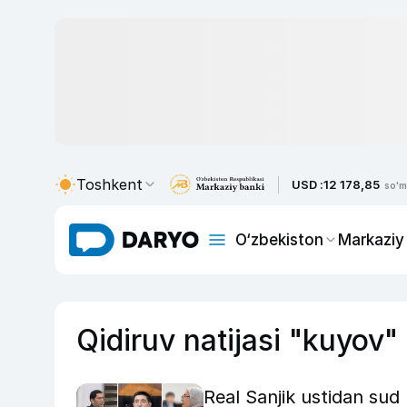
Toshkent
USD :
12 178,85
so'm
O‘zbekiston
Markaziy
Qidiruv natijasi "kuyov"
Real Sanjik ustidan sud