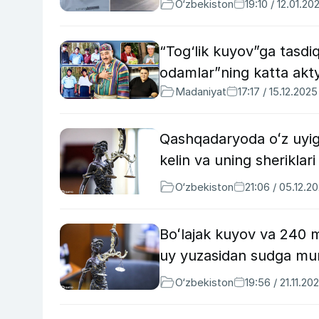
O‘zbekiston
19:10 / 12.01.20
“Tog‘lik kuyov”ga tasdi
odamlar”ning katta akty
Madaniyat
17:17 / 15.12.2025
Qashqadaryoda oʻz uyiga
kelin va uning sheriklar
O‘zbekiston
21:06 / 05.12.2
Boʻlajak kuyov va 240 m
uy yuzasidan sudga muro
O‘zbekiston
19:56 / 21.11.20