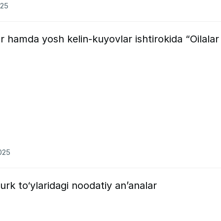
025
ar hamda yosh kelin-kuyovlar ishtirokida “Oilalar
2025
 turk to‘ylaridagi noodatiy an’analar