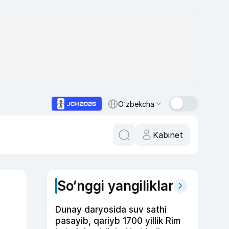
O‘zbekcha
Kabinet
So‘nggi yangiliklar
Dunay daryosida suv sathi
pasayib, qariyb 1700 yillik Rim