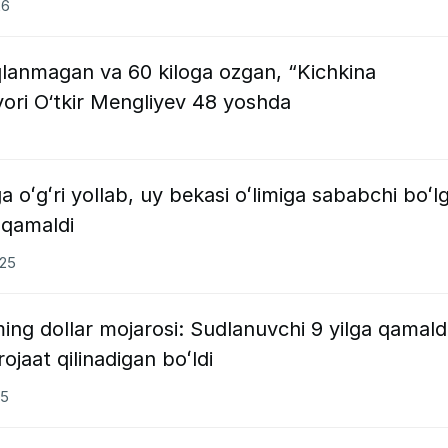
26
qlanmagan va 60 kiloga ozgan, “Kichkina
ori O‘tkir Mengliyev 48 yoshda
 oʻgʻri yollab, uy bekasi oʻlimiga sababchi boʻl
i qamaldi
025
ing dollar mojarosi: Sudlanuvchi 9 yilga qamaldi
jaat qilinadigan boʻldi
25