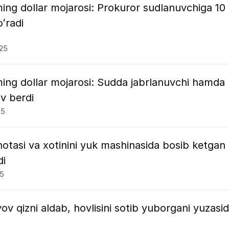
ing dollar mojarosi: Prokuror sudlanuvchiga 10 
ʻradi
025
ming dollar mojarosi: Sudda jabrlanuvchi hamda
v berdi
25
tasi va xotinini yuk mashinasida bosib ketgan
di
25
ov qizni aldab, hovlisini sotib yuborgani yuzasi