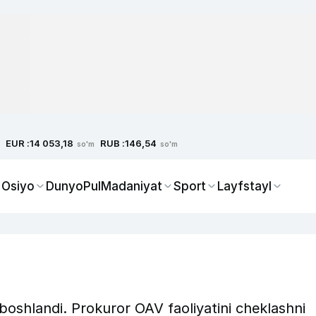
EUR :
RUB :
14 053,18
146,54
so'm
so'm
 Osiyo
Dunyo
Pul
Madaniyat
Sport
Layfstayl
 boshlandi. Prokuror OAV faoliyatini cheklashni