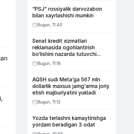
“PSJ” rossiyalik darvozabon
bilan xayrlashishi mumkin
Bugun, 11:40
Senat kredit xizmatlari
reklamasida ogohlantirish
bo‘lishini nazarda tutuvchi
gan
qonunni ma’qulladi
Bugun, 11:16
AQSH sudi Meta’ga 567 mln
dollarlik maxsus jamg‘arma joriy
etish majburiyatini yukladi
,
Bugun, 11:12
Yozda terlashni kamaytirishga
yordam beradigan 3 odat
Bugun, 10:55