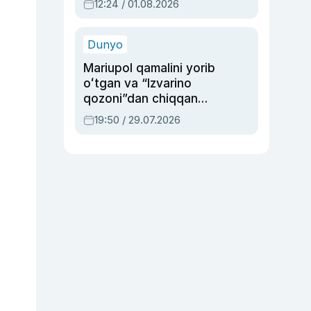
12:24 / 01.08.2026
ayblovlardan asrab
qolgan voqea
Dunyo
Mariupol qamalini yorib
oʻtgan va “Izvarino
qozoni”dan chiqqan
qahramon — Ukraina
19:50 / 29.07.2026
armiyasi bosh
qoʻmondoni Drapatiy
haqida