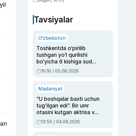
yil
Tavsiyalar
O‘zbekiston
Toshkentda o‘pirilib
tushgan yo‘l qurilishi
bo‘yicha 6 kishiga sud
hukmi o‘qildi
10:10 / 05.08.2026
Madaniyat
“U boshqalar baxti uchun
tug‘ilgan edi”. Bir umr
otasini kutgan aktrisa va
dublyaj ustasi Rimma
13:55 / 04.08.2026
dan
Ahmedovaning
sinovlarga to‘la hayoti