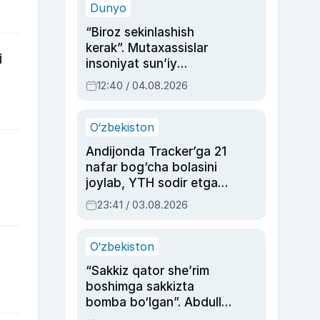
Dunyo
“Biroz sekinlashish
kerak”. Mutaxassislar
i
insoniyat sun’iy
intellektni boshqara
12:40 / 04.08.2026
olmay qolishidan xavotir
bildirdi
O‘zbekiston
Andijonda Tracker’ga 21
nafar bog‘cha bolasini
joylab, YTH sodir etgan
ayolga sud hukmi o‘qildi
23:41 / 03.08.2026
O‘zbekiston
“Sakkiz qator she’rim
boshimga sakkizta
bomba bo‘lgan”. Abdulla
Oripovni siyosiy