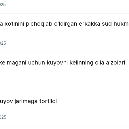
025
 xotinini pichoqlab o‘ldirgan erkakka sud hukm
2025
 kelmagani uchun kuyovni kelinning oila a’zolari
5
kuyov jarimaga tortildi
2025