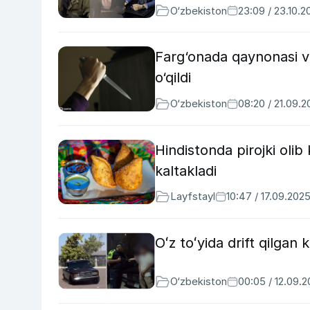
O‘zbekiston
23:09 / 23.10.2
Farg‘onada qaynonasi va
o‘qildi
O‘zbekiston
08:20 / 21.09.
Hindistonda pirojki olib
kaltakladi
Layfstayl
10:47 / 17.09.202
Oʻz toʻyida drift qilgan 
O‘zbekiston
00:05 / 12.09.