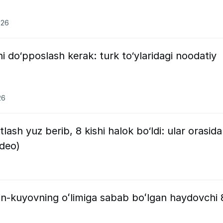
026
vni do‘pposlash kerak: turk to‘ylaridagi noodatiy
26
lash yuz berib, 8 kishi halok bo‘ldi: ular orasida
ideo)
in-kuyovning oʻlimiga sabab boʻlgan haydovchi 