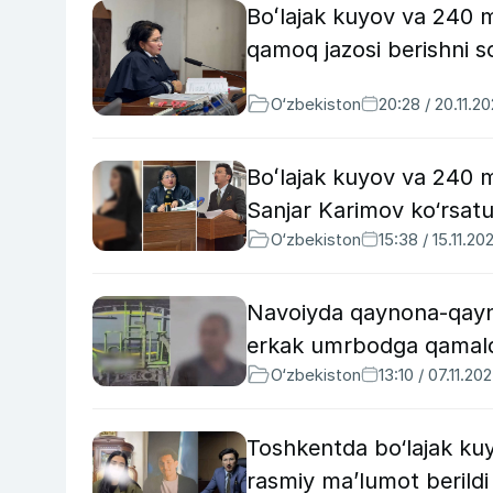
Boʻlajak kuyov va 240 m
qamoq jazosi berishni so
O‘zbekiston
20:28 / 20.11.2
Boʻlajak kuyov va 240 
Sanjar Karimov ko‘rsatu
O‘zbekiston
15:38 / 15.11.20
Navoiyda qaynona-qayno
erkak umrbodga qamal
O‘zbekiston
13:10 / 07.11.20
Toshkentda bo‘lajak kuy
rasmiy ma’lumot berildi