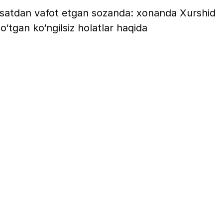
o‘satdan vafot etgan sozanda: xonanda Xurshid
 o‘tgan ko‘ngilsiz holatlar haqida