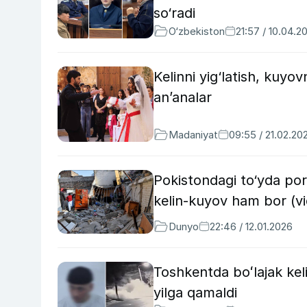
so‘radi
O‘zbekiston
21:57 / 10.04.2
Kelinni yig‘latish, kuyo
an’analar
Madaniyat
09:55 / 21.02.20
Pokistondagi to‘yda port
kelin-kuyov ham bor (v
Dunyo
22:46 / 12.01.2026
Toshkentda boʻlajak kel
yilga qamaldi