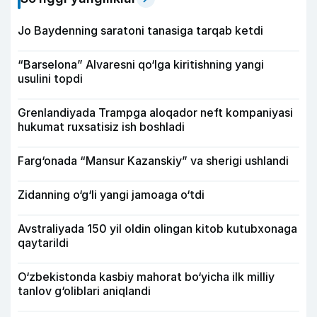
Jo Baydenning saratoni tanasiga tarqab ketdi
“Barselona” Alvaresni qo‘lga kiritishning yangi
usulini topdi
Grenlandiyada Trampga aloqador neft kompaniyasi
hukumat ruxsatisiz ish boshladi
Farg‘onada “Mansur Kazanskiy” va sherigi ushlandi
Zidanning o‘g‘li yangi jamoaga o‘tdi
Avstraliyada 150 yil oldin olingan kitob kutubxonaga
qaytarildi
O‘zbekistonda kasbiy mahorat bo‘yicha ilk milliy
tanlov g‘oliblari aniqlandi