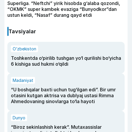
Superliga. “Neftchi” yirik hisobda g‘alaba qozondi,
“OKMK” super kambek evaziga “Bunyodkor”dan
ustun keldi, “Nasaf” durang qayd etdi
Tavsiyalar
O‘zbekiston
Toshkentda o‘pirilib tushgan yo‘l qurilishi bo‘yicha
6 kishiga sud hukmi o‘qildi
Madaniyat
“U boshqalar baxti uchun tug‘ilgan edi”. Bir umr
otasini kutgan aktrisa va dublyaj ustasi Rimma
Ahmedovaning sinovlarga to‘la hayoti
Dunyo
“Biroz sekinlashish kerak”. Mutaxassislar