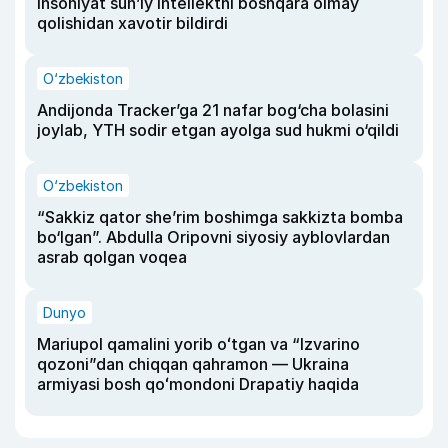
insoniyat sun’iy intellektni boshqara olmay
qolishidan xavotir bildirdi
O‘zbekiston
Andijonda Tracker’ga 21 nafar bog‘cha bolasini
joylab, YTH sodir etgan ayolga sud hukmi o‘qildi
O‘zbekiston
“Sakkiz qator she’rim boshimga sakkizta bomba
bo‘lgan”. Abdulla Oripovni siyosiy ayblovlardan
asrab qolgan voqea
Dunyo
Mariupol qamalini yorib oʻtgan va “Izvarino
qozoni”dan chiqqan qahramon — Ukraina
armiyasi bosh qoʻmondoni Drapatiy haqida