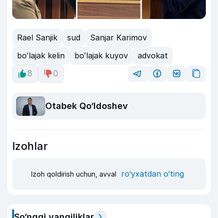
Rael Sanjik
sud
Sanjar Karimov
boʻlajak kelin
boʻlajak kuyov
advokat
8
0
Otabek Qo‘ldoshev
Izohlar
ro‘yxatdan o‘ting
Izoh qoldirish uchun, avval
So‘nggi yangiliklar