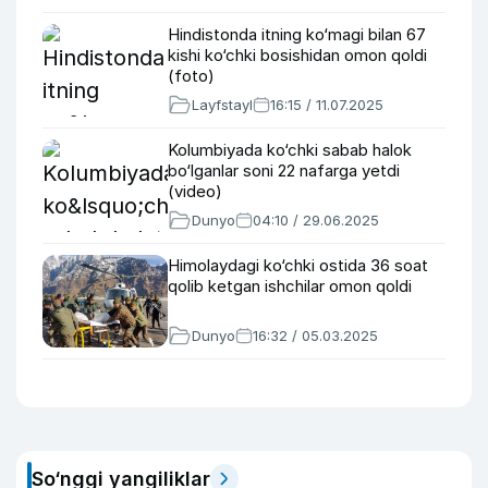
Hindistonda itning ko‘magi bilan 67
kishi ko‘chki bosishidan omon qoldi
(foto)
Layfstayl
16:15 / 11.07.2025
Kolumbiyada ko‘chki sabab halok
bo‘lganlar soni 22 nafarga yetdi
(video)
Dunyo
04:10 / 29.06.2025
Himolaydagi ko‘chki ostida 36 soat
qolib ketgan ishchilar omon qoldi
Dunyo
16:32 / 05.03.2025
So‘nggi yangiliklar