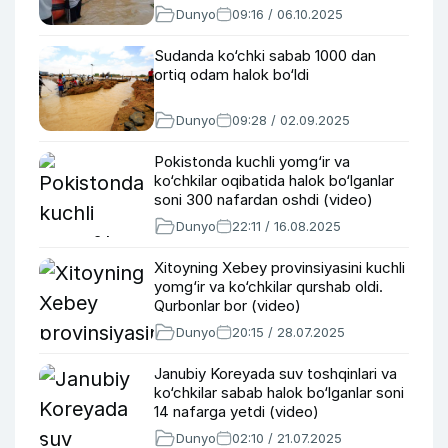
Dunyo
09:16 / 06.10.2025
Sudanda ko‘chki sabab 1000 dan
ortiq odam halok bo‘ldi
Dunyo
09:28 / 02.09.2025
Pokistonda kuchli yomg‘ir va
ko‘chkilar oqibatida halok bo‘lganlar
soni 300 nafardan oshdi (video)
Dunyo
22:11 / 16.08.2025
Xitoyning Xebey provinsiyasini kuchli
yomg‘ir va ko‘chkilar qurshab oldi.
Qurbonlar bor (video)
Dunyo
20:15 / 28.07.2025
Janubiy Koreyada suv toshqinlari va
ko‘chkilar sabab halok bo‘lganlar soni
14 nafarga yetdi (video)
Dunyo
02:10 / 21.07.2025