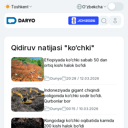
Toshkent
O‘zbekcha
Qidiruv natijasi "ko‘chki"
Efiopiyada ko‘chki sabab 50 dan
ortiq kishi halok bo‘ldi
Dunyo
20:28 / 12.03.2026
Indoneziyada gigant chiqindi
poligonida ko‘chki sodir bo‘ldi.
Qurbonlar bor
Dunyo
00:15 / 10.03.2026
Kongodagi ko‘chki oqibatida kamida
200 kishi halok bo‘ldi