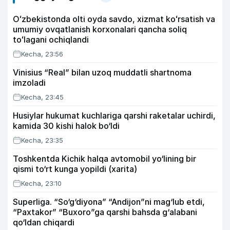
Oʻzbekistonda olti oyda savdo, xizmat koʻrsatish va
umumiy ovqatlanish korxonalari qancha soliq
toʻlagani ochiqlandi
Kecha, 23:56
Vinisius “Real” bilan uzoq muddatli shartnoma
imzoladi
Kecha, 23:45
Husiylar hukumat kuchlariga qarshi raketalar uchirdi,
kamida 30 kishi halok bo‘ldi
Kecha, 23:35
Toshkentda Kichik halqa avtomobil yo‘lining bir
qismi to‘rt kunga yopildi (xarita)
Kecha, 23:10
Superliga. “So‘g‘diyona” “Andijon”ni mag‘lub etdi,
“Paxtakor” “Buxoro”ga qarshi bahsda g‘alabani
qo‘ldan chiqardi