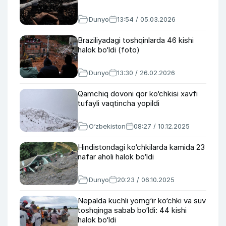
Dunyo
13:54 / 05.03.2026
Braziliyadagi toshqinlarda 46 kishi
halok bo‘ldi (foto)
Dunyo
13:30 / 26.02.2026
Qamchiq dovoni qor ko‘chkisi xavfi
tufayli vaqtincha yopildi
O‘zbekiston
08:27 / 10.12.2025
Hindistondagi ko‘chkilarda kamida 23
nafar aholi halok bo‘ldi
Dunyo
20:23 / 06.10.2025
Nepalda kuchli yomg‘ir ko‘chki va suv
toshqinga sabab bo‘ldi: 44 kishi
halok bo‘ldi