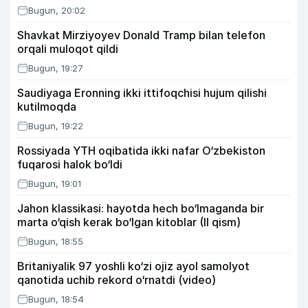
Bugun, 20:02
Shavkat Mirziyoyev Donald Tramp bilan telefon
orqali muloqot qildi
Bugun, 19:27
Saudiyaga Eronning ikki ittifoqchisi hujum qilishi
kutilmoqda
Bugun, 19:22
Rossiyada YTH oqibatida ikki nafar O‘zbekiston
fuqarosi halok bo‘ldi
Bugun, 19:01
Jahon klassikasi: hayotda hech bo‘lmaganda bir
marta o‘qish kerak bo‘lgan kitoblar (II qism)
Bugun, 18:55
Britaniyalik 97 yoshli ko‘zi ojiz ayol samolyot
qanotida uchib rekord o‘rnatdi (video)
Bugun, 18:54