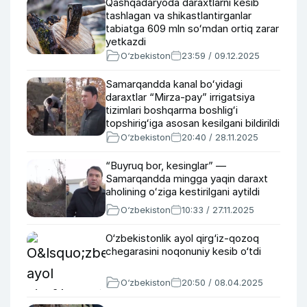
Qashqadaryoda daraxtlarni kesib
tashlagan va shikastlantirganlar
tabiatga 609 mln soʻmdan ortiq zarar
yetkazdi
O‘zbekiston
23:59 / 09.12.2025
Samarqandda kanal boʻyidagi
daraxtlar “Mirza-pay” irrigatsiya
tizimlari boshqarma boshligʻi
topshirigʻiga asosan kesilgani bildirildi
O‘zbekiston
20:40 / 28.11.2025
“Buyruq bor, kesinglar” —
Samarqandda mingga yaqin daraxt
aholining oʻziga kestirilgani aytildi
O‘zbekiston
10:33 / 27.11.2025
O‘zbekistonlik ayol qirg‘iz-qozoq
chegarasini noqonuniy kesib o‘tdi
O‘zbekiston
20:50 / 08.04.2025