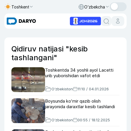
Toshkent
O‘zbekcha
Qidiruv natijasi "kesib
tashlangani"
Toshkentda 34 yoshli ayol Lacetti
urib yuborishidan vafot etdi
O‘zbekiston
11:10 / 04.01.2026
Boysunda koʻmir qazib olish
jarayonida daraxtlar kesib tashlandi
O‘zbekiston
00:55 / 18.12.2025