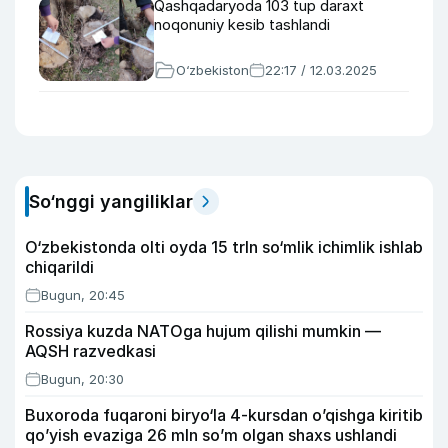
Qashqadaryoda 103 tup daraxt
noqonuniy kesib tashlandi
O‘zbekiston
22:17 / 12.03.2025
So‘nggi yangiliklar
O‘zbekistonda olti oyda 15 trln so‘mlik ichimlik ishlab
chiqarildi
Bugun, 20:45
Rossiya kuzda NATOga hujum qilishi mumkin —
AQSH razvedkasi
Bugun, 20:30
Buxoroda fuqaroni biryo‘la 4-kursdan o’qishga kiritib
qo’yish evaziga 26 mln so’m olgan shaxs ushlandi