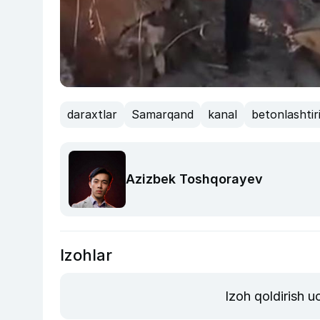
daraxtlar
Samarqand
kanal
betonlashtir
Azizbek Toshqorayev
Izohlar
Izoh qoldirish 