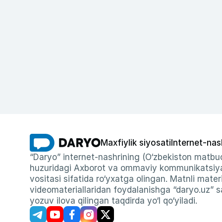
Maxfiylik siyosati
Internet-nas
“Daryo” internet-nashrining (O‘zbekiston matbuo
huzuridagi Axborot va ommaviy kommunikatsiyal
vositasi sifatida ro‘yxatga olingan. Matnli materi
videomateriallaridan foydalanishga “daryo.uz” sa
yozuv ilova qilingan taqdirda yo‘l qo‘yiladi.