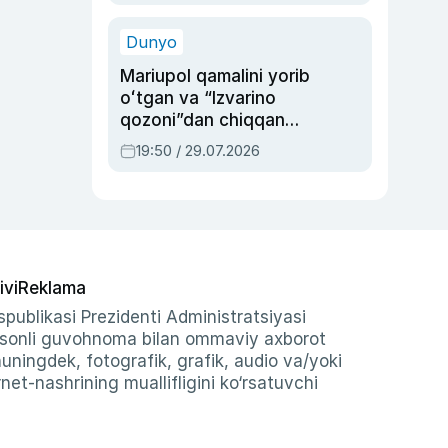
qolgan voqea
Dunyo
Mariupol qamalini yorib
oʻtgan va “Izvarino
qozoni”dan chiqqan
qahramon — Ukraina
19:50 / 29.07.2026
armiyasi bosh
qoʻmondoni Drapatiy
haqida
ivi
Reklama
publikasi Prezidenti Administratsiyasi
-sonli guvohnoma bilan ommaviy axborot
shuningdek, fotografik, grafik, audio va/yoki
et-nashrining muallifligini ko‘rsatuvchi