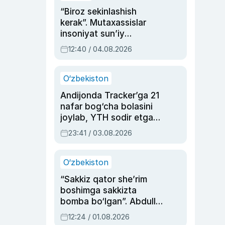
“Biroz sekinlashish
kerak”. Mutaxassislar
insoniyat sun’iy
intellektni boshqara
12:40 / 04.08.2026
olmay qolishidan xavotir
bildirdi
O‘zbekiston
Andijonda Tracker’ga 21
nafar bog‘cha bolasini
joylab, YTH sodir etgan
ayolga sud hukmi o‘qildi
23:41 / 03.08.2026
O‘zbekiston
“Sakkiz qator she’rim
boshimga sakkizta
bomba bo‘lgan”. Abdulla
Oripovni siyosiy
12:24 / 01.08.2026
ayblovlardan asrab