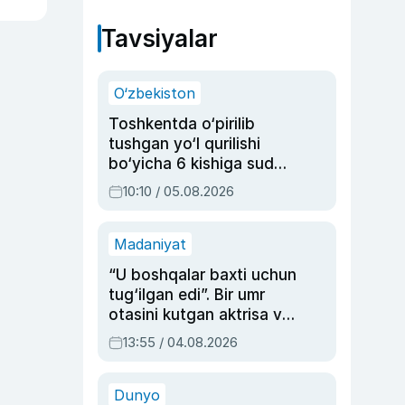
Tavsiyalar
O‘zbekiston
Toshkentda o‘pirilib
tushgan yo‘l qurilishi
bo‘yicha 6 kishiga sud
hukmi o‘qildi
10:10 / 05.08.2026
Madaniyat
“U boshqalar baxti uchun
tug‘ilgan edi”. Bir umr
otasini kutgan aktrisa va
dublyaj ustasi Rimma
13:55 / 04.08.2026
Ahmedovaning
sinovlarga to‘la hayoti
Dunyo