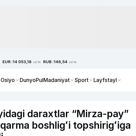
EUR :
RUB :
14 053,18
146,54
so'm
so'm
 Osiyo
Dunyo
Pul
Madaniyat
Sport
Layfstayl
idagi daraxtlar “Mirza-pay”
hqarma boshligʻi topshirigʻiga