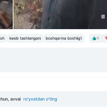
ish
kesib tashlangani
boshqarma boshligʻi
6
uchun, avval
ro‘yxatdan o‘ting