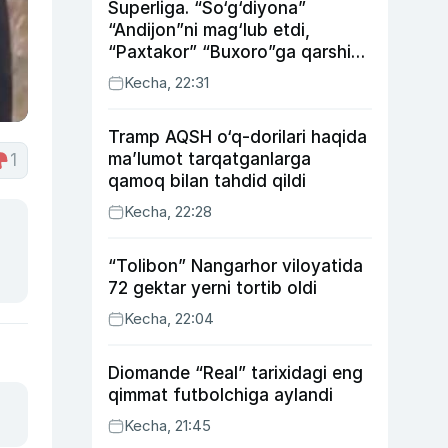
Superliga. “So‘g‘diyona”
“Andijon”ni mag‘lub etdi,
“Paxtakor” “Buxoro”ga qarshi
bahsda g‘alabani qo‘ldan
Kecha, 22:31
chiqardi
Tramp AQSH o‘q-dorilari haqida
ma’lumot tarqatganlarga
1
qamoq bilan tahdid qildi
Kecha, 22:28
“Tolibon” Nangarhor viloyatida
72 gektar yerni tortib oldi
Kecha, 22:04
Diomande “Real” tarixidagi eng
qimmat futbolchiga aylandi
Kecha, 21:45