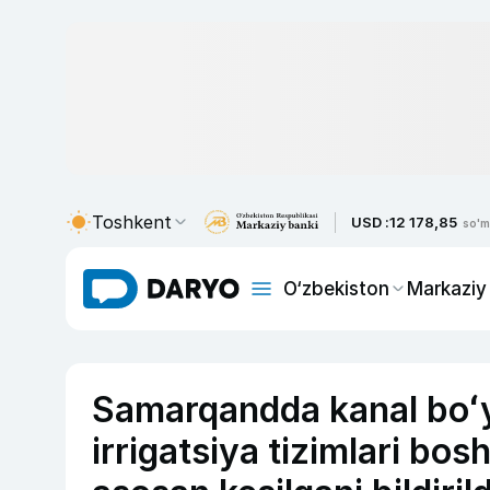
Toshkent
USD :
12 178,85
so'm
O‘zbekiston
Markaziy
Samarqandda kanal boʻy
irrigatsiya tizimlari bos