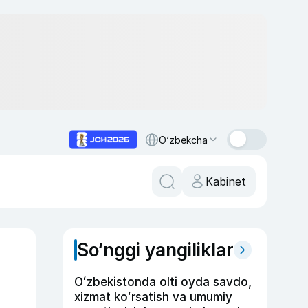
O‘zbekcha
Kabinet
So‘nggi yangiliklar
Oʻzbekistonda olti oyda savdo,
xizmat koʻrsatish va umumiy