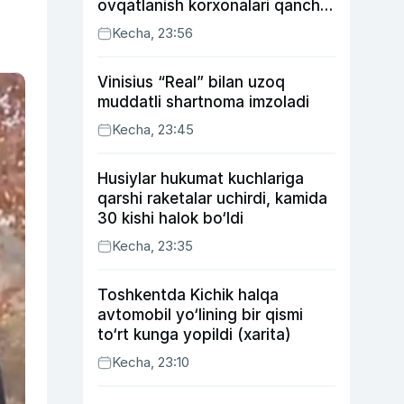
ovqatlanish korxonalari qancha
soliq toʻlagani ochiqlandi
Kecha, 23:56
Vinisius “Real” bilan uzoq
muddatli shartnoma imzoladi
Kecha, 23:45
Husiylar hukumat kuchlariga
qarshi raketalar uchirdi, kamida
30 kishi halok bo‘ldi
Kecha, 23:35
Toshkentda Kichik halqa
avtomobil yo‘lining bir qismi
to‘rt kunga yopildi (xarita)
Kecha, 23:10