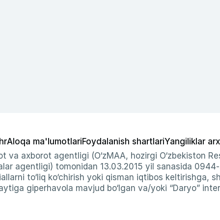
hr
Aloqa ma'lumotlari
Foydalanish shartlari
Yangiliklar arx
t va axborot agentligi (O‘zMAA, hozirgi O‘zbekiston Res
ar agentligi) tomonidan 13.03.2015 yil sanasida 0944
allarni to‘liq ko‘chirish yoki qisman iqtibos keltirishga, 
ytiga giperhavola mavjud bo‘lgan va/yoki “Daryo” intern