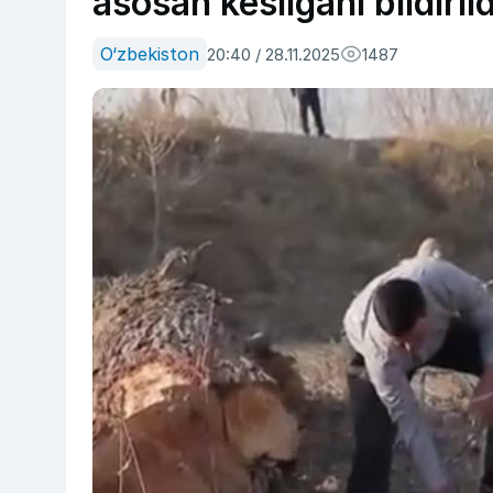
asosan kesilgani bildirild
O‘zbekiston
20:40 / 28.11.2025
1487