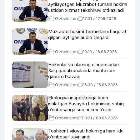
aytilayotgan Muzrabot tumani hokimi
ustidan xizmat tekshiruvi o‘tkaziladi
O‘zbekiston
17:31 / 17.06.2026
Muzrabot hokimi fermerlarni haqorat
qilgani aytilgan audio tarqaldi
O‘zbekiston
19:10 / 16.06.2026
Hokimlar va ularning o‘rinbosarlari
Xalq qabulxonalarida muntazam
qabul o‘tkazadi
O‘zbekiston
16:30 / 15.06.2026
Ekologiya inspektoriga kuch
ishlatgan Buvayda hokimining sobiq
o‘rinbosariga sud hukmi o‘qildi
O‘zbekiston
18:21 / 09.06.2026
Toshkent viloyati hokimiga ham ikki
o‘rinbosar tayinlandi