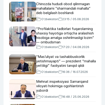
Chinozda hududi obod qilinmagan
mahallalarni “sharmandali mahalla”
deb belgilash boshlandi
O‘zbekiston
23:15 / 05.08.2026
“Profilaktika tadbirlari fuqarolarning
shaxsiy hayotiga ortiqcha aralashish
hisobiga amalga oshirilmasligi lozim”
— ombudsman
O‘zbekiston
17:20 / 04.08.2026
“Masʼuliyat va tashabbuskorlik
yetishmayapti” — prezident “mahalla
yettiligi” faoliyatini tanqid qildi
O‘zbekiston
16:36 / 16.07.2026
Mehnat inspeksiyasi Samarqand
viloyati hokimiga ogohlantirish
yubordi
O‘zbekiston
16:48 / 25.06.2026