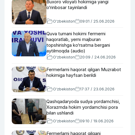
Buxoro viloyati hokimiga yangi
o‘rinbosar tayinlandi
O‘zbekiston
09:01 / 25.06.2026
Quva tumani hokimi fermerni
haqoratlab, yerni majburan
topshirishga ko‘rsatma bergani
aytilmoqda (audio)
O‘zbekiston
20:09 / 24.06.2026
Fermerlarni haqorat qilgan Muzrabot
hokimiga hayfsan berildi
O‘zbekiston
17:37 / 23.06.2026
Qashqadaryoda sudya yordamchisi,
Xorazmda hokim yordamchisi pora
bilan ushlandi
O‘zbekiston
09:10 / 19.06.2026
Fermerlarni haqorat qilgani