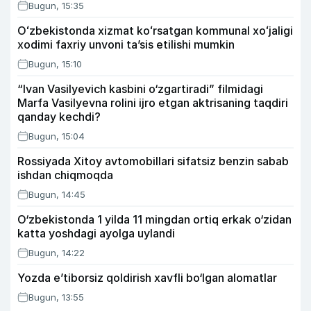
Bugun, 15:35
Oʻzbekistonda xizmat koʻrsatgan kommunal xoʻjaligi
xodimi faxriy unvoni taʼsis etilishi mumkin
Bugun, 15:10
“Ivan Vasilyevich kasbini o‘zgartiradi” filmidagi
Marfa Vasilyevna rolini ijro etgan aktrisaning taqdiri
qanday kechdi?
Bugun, 15:04
Rossiyada Xitoy avtomobillari sifatsiz benzin sabab
ishdan chiqmoqda
Bugun, 14:45
O‘zbekistonda 1 yilda 11 mingdan ortiq erkak o‘zidan
katta yoshdagi ayolga uylandi
Bugun, 14:22
Yozda e’tiborsiz qoldirish xavfli bo‘lgan alomatlar
Bugun, 13:55