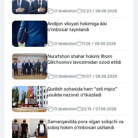
O‘zbekiston
12:23 / 08.06.2026
Andijon viloyati hokimiga ikki
o‘rinbosar tayinlandi
O‘zbekiston
11:26 / 08.06.2026
Nurafshon shahar hokimi Ilhom
Qilichxonov lavozimidan ozod etildi
O‘zbekiston
10:07 / 08.06.2026
Qurilish sohasida ham “sirli mijoz”
usulida nazorat o‘tkaziladi
O‘zbekiston
22:15 / 07.06.2026
Samarqandda pora olgan soliqchi va
sobiq hokim o‘rinbosari ushlandi