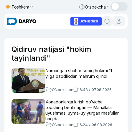
Toshkent
O‘zbekcha
Qidiruv natijasi "hokim
tayinlandi"
Namangan shahar sobiq hokimi 11
yilga ozodlikdan mahrum qilindi
O‘zbekiston
16:43 / 07.08.2026
Xonadonlarga kirish bo‘yicha
topshiriq berilmagan — Mahallalar
uyushmasi uyma-uy yurgan mas’ullar
haqida
O‘zbekiston
16:24 / 06.08.2026