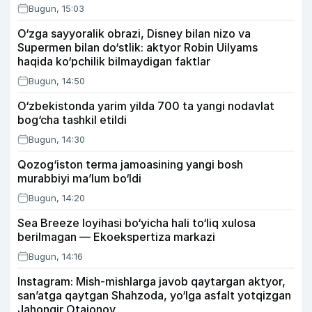
Bugun, 15:03
O‘zga sayyoralik obrazi, Disney bilan nizo va
Supermen bilan do‘stlik: aktyor Robin Uilyams
haqida ko‘pchilik bilmaydigan faktlar
Bugun, 14:50
O‘zbekistonda yarim yilda 700 ta yangi nodavlat
bog‘cha tashkil etildi
Bugun, 14:30
Qozog‘iston terma jamoasining yangi bosh
murabbiyi ma’lum bo‘ldi
Bugun, 14:20
Sea Breeze loyihasi bo‘yicha hali to‘liq xulosa
berilmagan — Ekoekspertiza markazi
Bugun, 14:16
Instagram: Mish-mishlarga javob qaytargan aktyor,
san’atga qaytgan Shahzoda, yo‘lga asfalt yotqizgan
Jahongir Otajonov