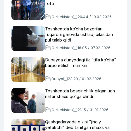
foto
O‘zbekiston
20:44 / 10.02.2026
Toshkentda ko‘cha bezorilari
fuqaroni garovda ushlab, oilasidan
pul talab qildi
O‘zbekiston
16:05 / 07.02.2026
Dubayda dunyodagi ilk “tilla ko‘cha”
barpo etilishi mumkin
Dunyo
23:29 / 01.02.2026
Toshkentda bosqinchilik qilgan uch
nafar shaxs qo‘lga olindi
O‘zbekiston
21:15 / 31.01.2026
Qashqadaryoda o‘zini “jinoiy
yetakchi” deb tanitgan shaxs va