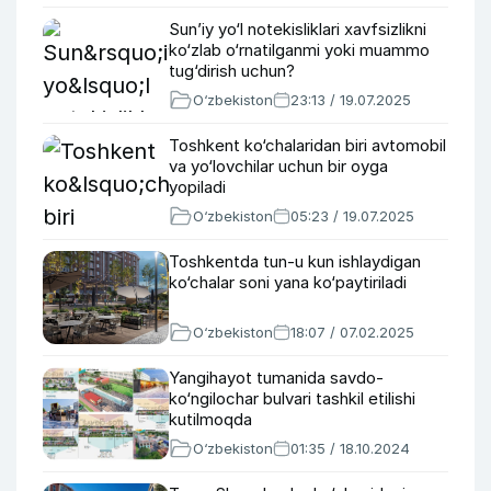
Sun’iy yo‘l notekisliklari xavfsizlikni
ko‘zlab o‘rnatilganmi yoki muammo
tug‘dirish uchun?
O‘zbekiston
23:13 / 19.07.2025
Toshkent ko‘chalaridan biri avtomobil
va yo‘lovchilar uchun bir oyga
yopiladi
O‘zbekiston
05:23 / 19.07.2025
Toshkentda tun-u kun ishlaydigan
ko‘chalar soni yana ko‘paytiriladi
O‘zbekiston
18:07 / 07.02.2025
Yangihayot tumanida savdo-
ko‘ngilochar bulvari tashkil etilishi
kutilmoqda
O‘zbekiston
01:35 / 18.10.2024