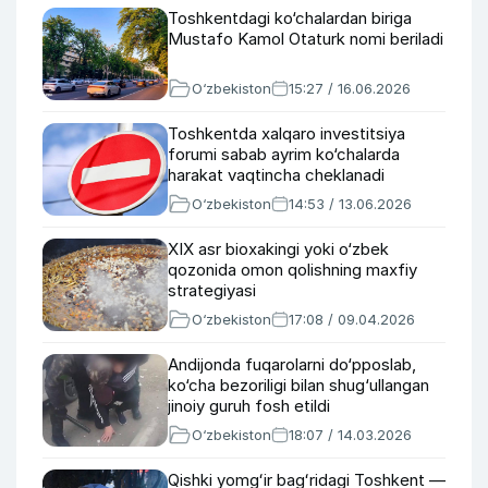
Toshkentdagi ko‘chalardan biriga
Mustafo Kamol Otaturk nomi beriladi
O‘zbekiston
15:27 / 16.06.2026
Toshkentda xalqaro investitsiya
forumi sabab ayrim ko‘chalarda
harakat vaqtincha cheklanadi
O‘zbekiston
14:53 / 13.06.2026
XIX asr bioxakingi yoki o‘zbek
qozonida omon qolishning maxfiy
strategiyasi
O‘zbekiston
17:08 / 09.04.2026
Andijonda fuqarolarni do‘pposlab,
ko‘cha bezoriligi bilan shug‘ullangan
jinoiy guruh fosh etildi
O‘zbekiston
18:07 / 14.03.2026
Qishki yomgʻir bagʻridagi Toshkent —