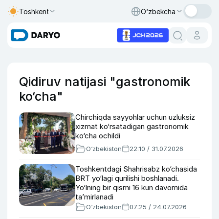
Toshkent
O‘zbekcha
Qidiruv natijasi "gastronomik
ko‘cha"
Chirchiqda sayyohlar uchun uzluksiz
xizmat ko‘rsatadigan gastronomik
ko‘cha ochildi
O‘zbekiston
22:10 / 31.07.2026
Toshkentdagi Shahrisabz ko‘chasida
BRT yo‘lagi qurilishi boshlanadi.
Yo‘lning bir qismi 16 kun davomida
ta’mirlanadi
O‘zbekiston
07:25 / 24.07.2026