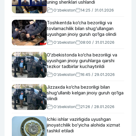
uning sheriklari ushlandi
O‘zbekiston
14:25 / 31.01.2026
Toshkentda ko‘cha bezoriligi va
tovlamachilik bilan shug‘ullangan
uyushgan jinoiy guruh qo‘lga olindi
O‘zbekiston
08:00 / 31.01.2026
O‘zbekistonda ko‘cha bezoriligi va
uyushgan jinoiy guruhlarga qarshi
tezkor tadbirlar kuchaytirildi
O‘zbekiston
16:45 / 29.01.2026
Jizzaxda ko‘cha bezoriligi bilan
shug‘ullanib kelgan jinoiy guruh qo‘lga
olindi
O‘zbekiston
21:26 / 28.01.2026
Ichki ishlar vazirligida uyushgan
jinoyatchilik bo‘yicha alohida xizmat
tashkil etiladi