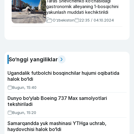
Taras Shevchenko ko‘chasidagi
gastronomik alleyaning 1-bosqichini
yakunlash muddati kechiktirildi
O‘zbekiston
22:35 / 04.10.2024
So‘nggi yangiliklar
Ugandalik futbolchi bosqinchilar hujumi oqibatida
halok bo‘ldi
Bugun, 15:40
Dunyo bo‘ylab Boeing 737 Max samolyotlari
tekshiriladi
Bugun, 15:20
Samarqandda yuk mashinasi YTHga uchrab,
haydovchisi halok bo‘ldi