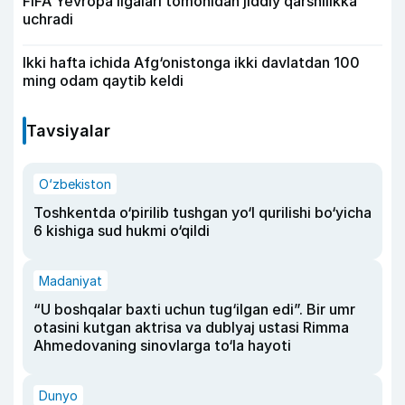
FIFA Yevropa ligalari tomonidan jiddiy qarshilikka
uchradi
Ikki hafta ichida Afg‘onistonga ikki davlatdan 100
ming odam qaytib keldi
Tavsiyalar
O‘zbekiston
Toshkentda o‘pirilib tushgan yo‘l qurilishi bo‘yicha
6 kishiga sud hukmi o‘qildi
Madaniyat
“U boshqalar baxti uchun tug‘ilgan edi”. Bir umr
otasini kutgan aktrisa va dublyaj ustasi Rimma
Ahmedovaning sinovlarga to‘la hayoti
Dunyo