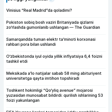
Vinisius “Real Madrid”da qoladimi?
Pokiston sobiq bosh vaziri Britaniyada qizlarni
zo‘rlashda gumonlanib ushlangan — The Guardian
Samarqandda tuman elektr ta’minoti korxonasi
rahbari pora bilan ushlandi
O‘zbekistonda iyul oyida yillik inflyatsiya 6,4 foizni
tashkil etdi
Meksikada a’lo natijalar sabab 58 ming abituriyent
universitetga qayta imtihon topshiradi
Toshkent hokimligi “Qo‘yliq avenue” mojarosi
yuzasidan munosabat bildirdi: qurilish ishlarining 53
foizi yakunlangan