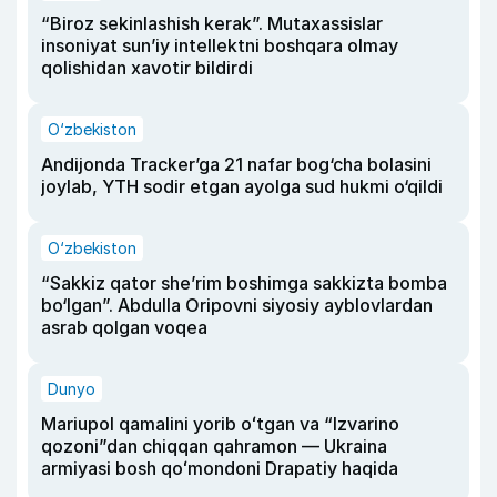
“Biroz sekinlashish kerak”. Mutaxassislar
insoniyat sun’iy intellektni boshqara olmay
qolishidan xavotir bildirdi
O‘zbekiston
Andijonda Tracker’ga 21 nafar bog‘cha bolasini
joylab, YTH sodir etgan ayolga sud hukmi o‘qildi
O‘zbekiston
“Sakkiz qator she’rim boshimga sakkizta bomba
bo‘lgan”. Abdulla Oripovni siyosiy ayblovlardan
asrab qolgan voqea
Dunyo
Mariupol qamalini yorib oʻtgan va “Izvarino
qozoni”dan chiqqan qahramon — Ukraina
armiyasi bosh qoʻmondoni Drapatiy haqida