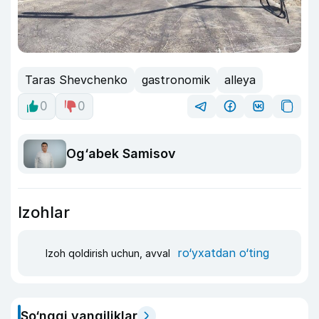
Taras Shevchenko
gastronomik
alleya
0
0
Og‘abek Samisov
Izohlar
ro‘yxatdan o‘ting
Izoh qoldirish uchun, avval
So‘nggi yangiliklar