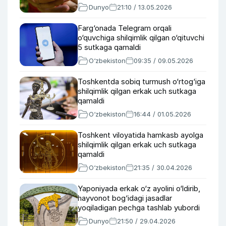
Dunyo
21:10 / 13.05.2026
Farg‘onada Telegram orqali
o‘quvchiga shilqimlik qilgan o‘qituvchi
5 sutkaga qamaldi
O‘zbekiston
09:35 / 09.05.2026
Toshkentda sobiq turmush o‘rtog‘iga
shilqimlik qilgan erkak uch sutkaga
qamaldi
O‘zbekiston
16:44 / 01.05.2026
Toshkent viloyatida hamkasb ayolga
shilqimlik qilgan erkak uch sutkaga
qamaldi
O‘zbekiston
21:35 / 30.04.2026
Yaponiyada erkak o‘z ayolini o‘ldirib,
hayvonot bog‘idagi jasadlar
yoqiladigan pechga tashlab yubordi
Dunyo
21:50 / 29.04.2026