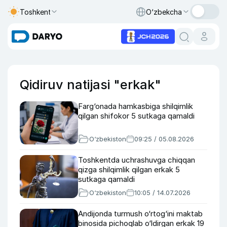
Toshkent
O‘zbekcha
Qidiruv natijasi "erkak"
Farg‘onada hamkasbiga shilqimlik
qilgan shifokor 5 sutkaga qamaldi
O‘zbekiston
09:25 / 05.08.2026
Toshkentda uchrashuvga chiqqan
qizga shilqimlik qilgan erkak 5
sutkaga qamaldi
O‘zbekiston
10:05 / 14.07.2026
Andijonda turmush o‘rtog‘ini maktab
binosida pichoqlab o‘ldirgan erkak 19