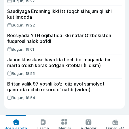
Bugun, 19:27
Saudiyaga Eronning ikki ittifoqchisi hujum qilishi
kutilmoqda
Bugun, 19:22
Rossiyada YTH oqibatida ikki nafar O‘zbekiston
fuqarosi halok bo‘ldi
Bugun, 19:01
Jahon klassikasi: hayotda hech bo‘lmaganda bir
marta o‘qish kerak bo‘lgan kitoblar (II qism)
Bugun, 18:55
Britaniyalik 97 yoshli ko‘zi ojiz ayol samolyot
qanotida uchib rekord o‘rnatdi (video)
Bugun, 18:54
Bosh sahifa
Tasma
Menyu
Videolar
Daryo FM