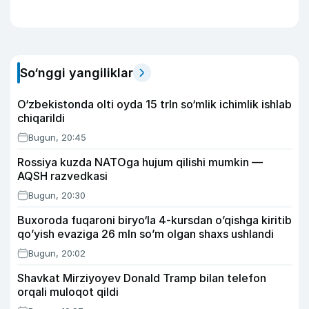
So‘nggi yangiliklar
O‘zbekistonda olti oyda 15 trln so‘mlik ichimlik ishlab
chiqarildi
Bugun, 20:45
Rossiya kuzda NATOga hujum qilishi mumkin —
AQSH razvedkasi
Bugun, 20:30
Buxoroda fuqaroni biryo‘la 4-kursdan o’qishga kiritib
qo’yish evaziga 26 mln so’m olgan shaxs ushlandi
Bugun, 20:02
Shavkat Mirziyoyev Donald Tramp bilan telefon
orqali muloqot qildi