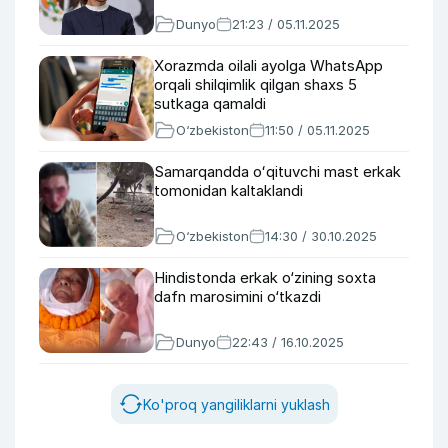
Dunyo
21:23 / 05.11.2025
Xorazmda oilali ayolga WhatsApp
orqali shilqimlik qilgan shaxs 5
sutkaga qamaldi
O‘zbekiston
11:50 / 05.11.2025
Samarqandda oʻqituvchi mast erkak
tomonidan kaltaklandi
O‘zbekiston
14:30 / 30.10.2025
Hindistonda erkak o‘zining soxta
dafn marosimini o‘tkazdi
Dunyo
22:43 / 16.10.2025
Ko'proq yangiliklarni yuklash