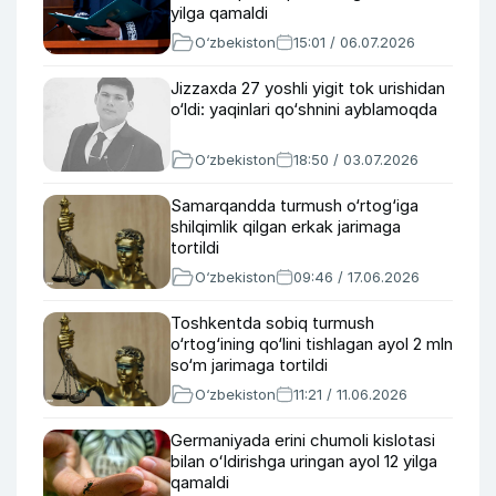
yilga qamaldi
O‘zbekiston
15:01 / 06.07.2026
Jizzaxda 27 yoshli yigit tok urishidan
o‘ldi: yaqinlari qo‘shnini ayblamoqda
O‘zbekiston
18:50 / 03.07.2026
Samarqandda turmush o‘rtog‘iga
shilqimlik qilgan erkak jarimaga
tortildi
O‘zbekiston
09:46 / 17.06.2026
Toshkentda sobiq turmush
o‘rtog‘ining qo‘lini tishlagan ayol 2 mln
so‘m jarimaga tortildi
O‘zbekiston
11:21 / 11.06.2026
Germaniyada erini chumoli kislotasi
bilan oʻldirishga uringan ayol 12 yilga
qamaldi