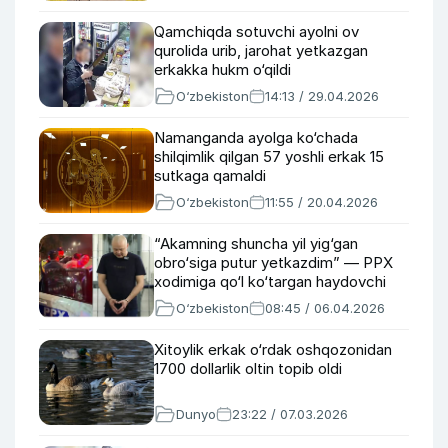
Qamchiqda sotuvchi ayolni ov
qurolida urib, jarohat yetkazgan
erkakka hukm o‘qildi
O‘zbekiston
14:13 / 29.04.2026
Namanganda ayolga ko‘chada
shilqimlik qilgan 57 yoshli erkak 15
sutkaga qamaldi
O‘zbekiston
11:55 / 20.04.2026
“Akamning shuncha yil yig‘gan
obro‘siga putur yetkazdim” — PPX
xodimiga qo‘l ko‘targan haydovchi
O‘zbekiston
08:45 / 06.04.2026
Xitoylik erkak o‘rdak oshqozonidan
1700 dollarlik oltin topib oldi
Dunyo
23:22 / 07.03.2026