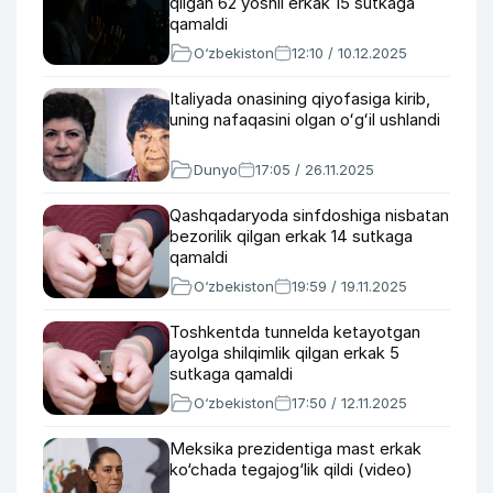
qilgan 62 yoshli erkak 15 sutkaga
qamaldi
O‘zbekiston
12:10 / 10.12.2025
Italiyada onasining qiyofasiga kirib,
uning nafaqasini olgan oʻgʻil ushlandi
Dunyo
17:05 / 26.11.2025
Qashqadaryoda sinfdoshiga nisbatan
bezorilik qilgan erkak 14 sutkaga
qamaldi
O‘zbekiston
19:59 / 19.11.2025
Toshkentda tunnelda ketayotgan
ayolga shilqimlik qilgan erkak 5
sutkaga qamaldi
O‘zbekiston
17:50 / 12.11.2025
Meksika prezidentiga mast erkak
ko‘chada tegajog‘lik qildi (video)