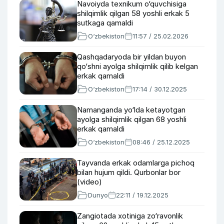
Navoiyda texnikum o‘quvchisiga
shilqimlik qilgan 58 yoshli erkak 5
sutkaga qamaldi
O‘zbekiston
11:57 / 25.02.2026
Qashqadaryoda bir yildan buyon
qo‘shni ayolga shilqimlik qilib kelgan
erkak qamaldi
O‘zbekiston
17:14 / 30.12.2025
Namanganda yo‘lda ketayotgan
ayolga shilqimlik qilgan 68 yoshli
erkak qamaldi
O‘zbekiston
08:46 / 25.12.2025
Tayvanda erkak odamlarga pichoq
bilan hujum qildi. Qurbonlar bor
(video)
Dunyo
22:11 / 19.12.2025
Zangiotada xotiniga zo‘ravonlik