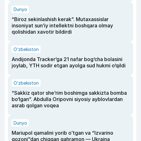
Dunyo
“Biroz sekinlashish kerak”. Mutaxassislar
insoniyat sun’iy intellektni boshqara olmay
qolishidan xavotir bildirdi
O‘zbekiston
Andijonda Tracker’ga 21 nafar bog‘cha bolasini
joylab, YTH sodir etgan ayolga sud hukmi o‘qildi
O‘zbekiston
“Sakkiz qator she’rim boshimga sakkizta bomba
bo‘lgan”. Abdulla Oripovni siyosiy ayblovlardan
asrab qolgan voqea
Dunyo
Mariupol qamalini yorib oʻtgan va “Izvarino
qozoni”dan chiqqan qahramon — Ukraina