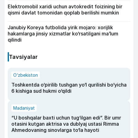
Elektromobil xaridi uchun avtokredit foizining bir
qismi davlat tomonidan qoplab berilishi mumkin
Janubiy Koreya futbolida yirik mojaro: xorijlik
hakamlarga jinsiy xizmatlar ko‘rsatilgani ma’lum
qilindi
Tavsiyalar
O‘zbekiston
Toshkentda o‘pirilib tushgan yo‘l qurilishi bo‘yicha
6 kishiga sud hukmi o‘qildi
Madaniyat
“U boshqalar baxti uchun tug‘ilgan edi”. Bir umr
otasini kutgan aktrisa va dublyaj ustasi Rimma
Ahmedovaning sinovlarga to‘la hayoti