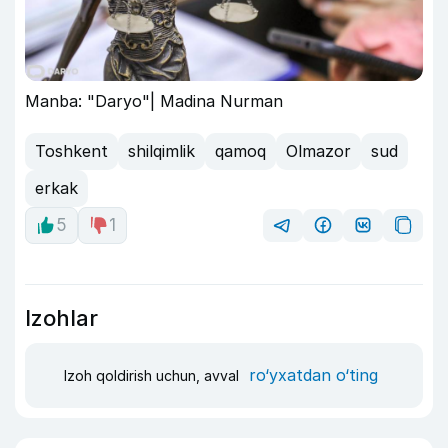
Manba: "Daryo"| Madina Nurman
Toshkent
shilqimlik
qamoq
Olmazor
sud
erkak
5
1
Izohlar
ro‘yxatdan o‘ting
Izoh qoldirish uchun, avval