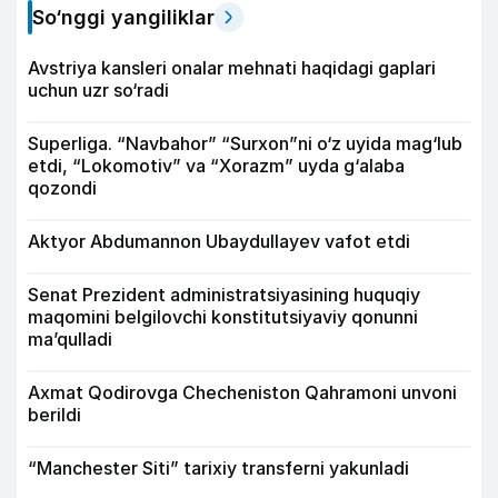
So‘nggi yangiliklar
Avstriya kansleri onalar mehnati haqidagi gaplari
uchun uzr so‘radi
Superliga. “Navbahor” “Surxon”ni o‘z uyida mag‘lub
etdi, “Lokomotiv” va “Xorazm” uyda g‘alaba
qozondi
Aktyor Abdu­mannon Ubaydullayev vafot etdi
Senat Prezident administratsiyasining huquqiy
maqomini belgilovchi konstitutsiyaviy qonunni
ma’qulladi
Axmat Qodirovga Checheniston Qahramoni unvoni
berildi
“Manchester Siti” tarixiy transferni yakunladi