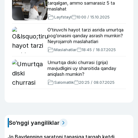
tarqalgan, ammo samarasiz 5 ta
maslahat
Layfstayl
10:00 / 15.10.2025
O‘tiruvchi hayot tarzi asrida umurtqa
pog‘onasini qanday asrash mumkin?
Neyrojarroh maslahatlari
Maslahatlar
18:45 / 18.07.2025
Umurtqa diski churrasi (grija)
mavjudligini uy sharoitida qanday
aniqlash mumkin?
Salomatlik
20:25 / 08.07.2025
So‘nggi yangiliklar
Jo Baydenning saratoni tanasiga tarqab ketdi