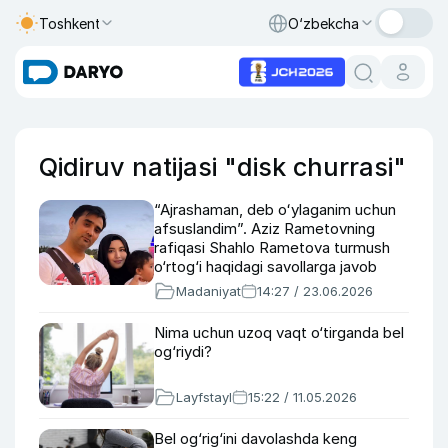
Toshkent
O‘zbekcha
Qidiruv natijasi "disk churrasi"
“Ajrashaman, deb oʻylaganim uchun
afsuslandim”. Aziz Rametovning
rafiqasi Shahlo Rametova turmush
o‘rtog‘i haqidagi savollarga javob
berdi (video)
Madaniyat
14:27 / 23.06.2026
Nima uchun uzoq vaqt o‘tirganda bel
og‘riydi?
Layfstayl
15:22 / 11.05.2026
Bel og‘rig‘ini davolashda keng