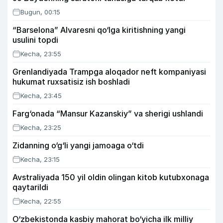
Bugun, 00:15
“Barselona” Alvaresni qo‘lga kiritishning yangi
usulini topdi
Kecha, 23:55
Grenlandiyada Trampga aloqador neft kompaniyasi
hukumat ruxsatisiz ish boshladi
Kecha, 23:45
Farg‘onada “Mansur Kazanskiy” va sherigi ushlandi
Kecha, 23:25
Zidanning o‘g‘li yangi jamoaga o‘tdi
Kecha, 23:15
Avstraliyada 150 yil oldin olingan kitob kutubxonaga
qaytarildi
Kecha, 22:55
O‘zbekistonda kasbiy mahorat bo‘yicha ilk milliy