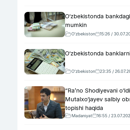
O‘zbekistonda bankdagi
mumkin
O‘zbekiston
15:26 / 30.07.2
O‘zbekistonda banklarnin
O‘zbekiston
23:35 / 26.07.
“Ra’no Shodiyevani o‘ld
Mutalxo‘jayev salbiy ob
topishi haqida
Madaniyat
16:55 / 23.07.20