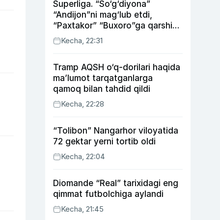
Superliga. “So‘g‘diyona”
“Andijon”ni mag‘lub etdi,
“Paxtakor” “Buxoro”ga qarshi
bahsda g‘alabani qo‘ldan
Kecha, 22:31
chiqardi
Tramp AQSH o‘q-dorilari haqida
ma’lumot tarqatganlarga
qamoq bilan tahdid qildi
Kecha, 22:28
“Tolibon” Nangarhor viloyatida
72 gektar yerni tortib oldi
Kecha, 22:04
Diomande “Real” tarixidagi eng
qimmat futbolchiga aylandi
Kecha, 21:45