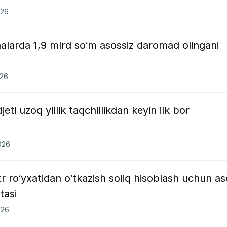
026
alarda 1,9 mlrd so‘m asossiz daromad olingani
026
ti uzoq yillik taqchillikdan keyin ilk bor
026
 ro‘yxatidan o‘tkazish soliq hisoblash uchun as
tasi
026