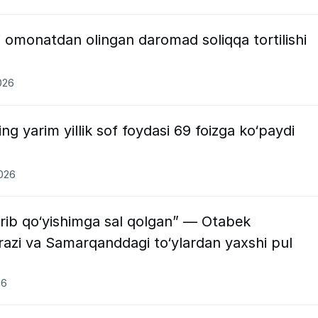
 omonatdan olingan daromad soliqqa tortilishi
026
g yarim yillik sof foydasi 69 foizga ko‘paydi
2026
irib qo‘yishimga sal qolgan” — Otabek
razi va Samarqanddagi to‘ylardan yaxshi pul
26