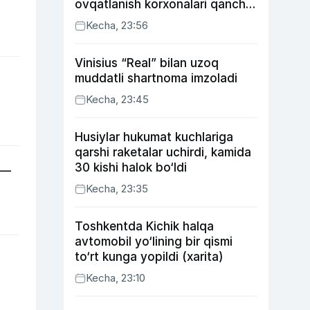
ovqatlanish korxonalari qancha
soliq toʻlagani ochiqlandi
Kecha, 23:56
Vinisius “Real” bilan uzoq
muddatli shartnoma imzoladi
Kecha, 23:45
Husiylar hukumat kuchlariga
qarshi raketalar uchirdi, kamida
30 kishi halok bo‘ldi
 —
Kecha, 23:35
Toshkentda Kichik halqa
avtomobil yo‘lining bir qismi
to‘rt kunga yopildi (xarita)
Kecha, 23:10