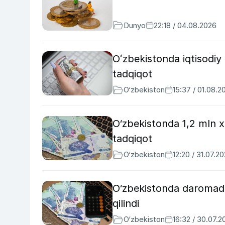
Dunyo
22:18 / 04.08.2026
Oʻzbekistonda iqtisodiy
tadqiqot
O‘zbekiston
15:37 / 01.08.2
O‘zbekistonda 1,2 mln
tadqiqot
O‘zbekiston
12:20 / 31.07.2
O‘zbekistonda daromadga 
qilindi
O‘zbekiston
16:32 / 30.07.2