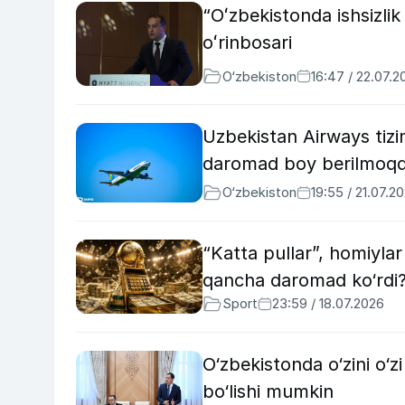
“Oʻzbekistonda ishsizlik
oʻrinbosari
O‘zbekiston
16:47 / 22.07.2
Uzbekistan Airways tizim
daromad boy berilmoq
O‘zbekiston
19:55 / 21.07.2
“Katta pullar”, homiyla
qancha daromad ko‘rdi
Sport
23:59 / 18.07.2026
O‘zbekistonda o‘zini o‘zi
bo‘lishi mumkin