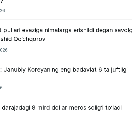
i?
026
et pullari evaziga nimalarga erishildi degan savol
shid Qo‘chqorov
2026
 Janubiy Koreyaning eng badavlat 6 ta juftligi
26
arajadagi 8 mlrd dollar meros solig‘i to‘ladi