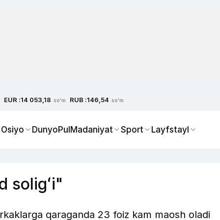
EUR :
RUB :
14 053,18
146,54
so'm
so'm
 Osiyo
Dunyo
Pul
Madaniyat
Sport
Layfstayl
 soligʻi"
erkaklarga qaraganda 23 foiz kam maosh oladi