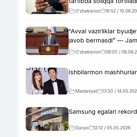
tartibda soliqqa tortilad
O‘zbekiston
19:52 / 10.06.2
“Avval vazirliklar byudj
javob bermasdi” — Jam
O‘zbekiston
08:05 / 08.06.
Ishbilarmon mashhurlar:
Madaniyat
13:50 / 14.05.20
Samsung egalari rekord d
Dunyo
12:12 / 05.05.2026