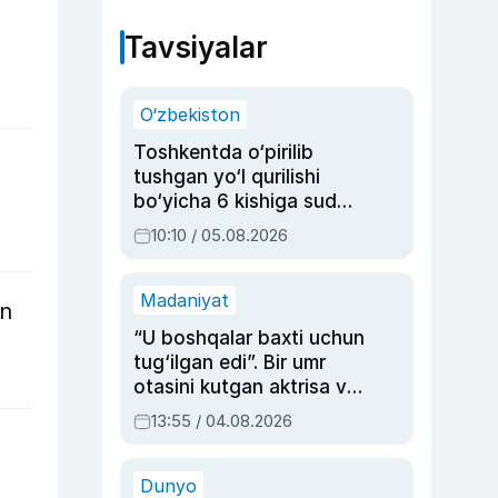
Tavsiyalar
O‘zbekiston
Toshkentda o‘pirilib
tushgan yo‘l qurilishi
bo‘yicha 6 kishiga sud
hukmi o‘qildi
10:10 / 05.08.2026
Madaniyat
an
“U boshqalar baxti uchun
tug‘ilgan edi”. Bir umr
otasini kutgan aktrisa va
dublyaj ustasi Rimma
13:55 / 04.08.2026
Ahmedovaning
sinovlarga to‘la hayoti
Dunyo