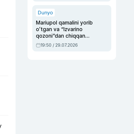
qolgan voqea
Dunyo
Mariupol qamalini yorib
oʻtgan va “Izvarino
qozoni”dan chiqqan
qahramon — Ukraina
19:50 / 29.07.2026
armiyasi bosh
qoʻmondoni Drapatiy
haqida
y