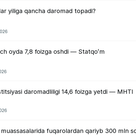
ar yiliga qancha daromad topadi?
2026
uch oyda 7,8 foizga oshdi — Statqoʻm
2026
titsiyasi daromadliligi 14,6 foizga yetdi — MHTI
2026
muassasalarida fuqarolardan qariyb 300 mln s