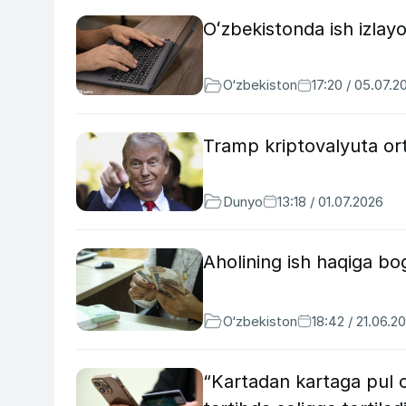
Oʻzbekistonda ish izlay
O‘zbekiston
17:20 / 05.07.2
Tramp kriptovalyuta ort
Dunyo
13:18 / 01.07.2026
Aholining ish haqiga bog
O‘zbekiston
18:42 / 21.06.2
“Kartadan kartaga pul 