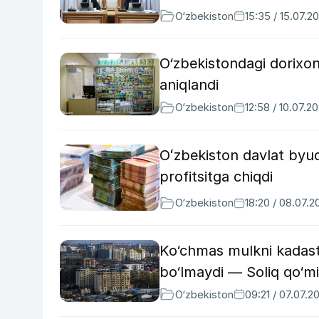
O‘zbekiston
15:35 / 15.07.2
O‘zbekistondagi dorixon
aniqlandi
O‘zbekiston
12:58 / 10.07.2
Oʻzbekiston davlat byudje
profitsitga chiqdi
O‘zbekiston
18:20 / 08.07.2
Ko‘chmas mulkni kadastr
bo‘lmaydi — Soliq qo‘mi
O‘zbekiston
09:21 / 07.07.2