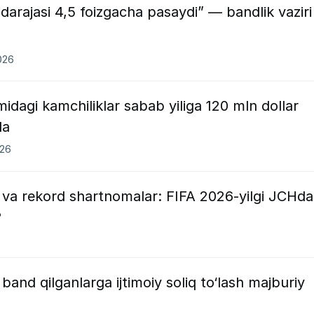
 darajasi 4,5 foizgacha pasaydi” — bandlik vaziri
026
idagi kamchiliklar sabab yiliga 120 mln dollar
da
026
r va rekord shartnomalar: FIFA 2026-yilgi JCHd
?
 band qilganlarga ijtimoiy soliq to‘lash majburiy