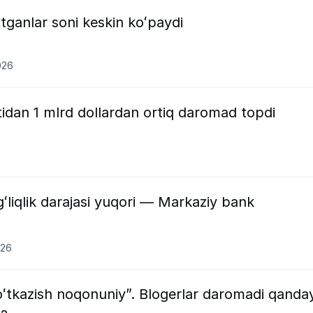
otganlar soni keskin koʻpaydi
026
idan 1 mlrd dollardan ortiq daromad topdi
ʻliqlik darajasi yuqori — Markaziy bank
026
oʻtkazish noqonuniy”. Blogerlar daromadi qanda