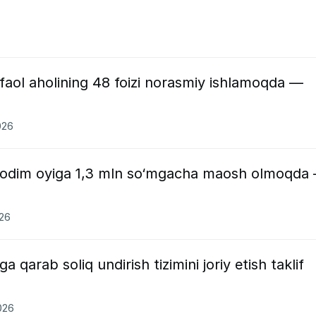
 faol aholining 48 foizi norasmiy ishlamoqda —
026
 xodim oyiga 1,3 mln so‘mgacha maosh olmoqda
026
qarab soliq undirish tizimini joriy etish taklif
026