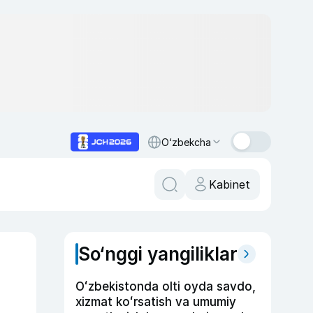
O‘zbekcha
Kabinet
So‘nggi yangiliklar
Oʻzbekistonda olti oyda savdo,
xizmat koʻrsatish va umumiy