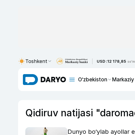
Toshkent
USD :
12 178,85
so'm
O‘zbekiston
Markaziy
Qidiruv natijasi "daromad
Dunyo bo‘ylab ayollar 