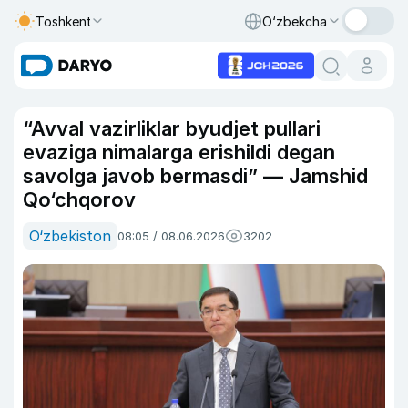
Toshkent
O‘zbekcha
“Avval vazirliklar byudjet pullari
evaziga nimalarga erishildi degan
savolga javob bermasdi” — Jamshid
Qo‘chqorov
O‘zbekiston
08:05 / 08.06.2026
3202