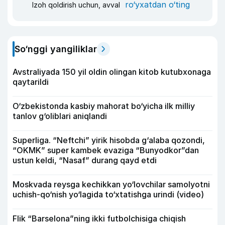
ro‘yxatdan o‘ting
Izoh qoldirish uchun, avval
So‘nggi yangiliklar
Avstraliyada 150 yil oldin olingan kitob kutubxonaga
qaytarildi
O‘zbekistonda kasbiy mahorat bo‘yicha ilk milliy
tanlov g‘oliblari aniqlandi
Superliga. “Neftchi” yirik hisobda g‘alaba qozondi,
“OKMK” super kambek evaziga “Bunyodkor”dan
ustun keldi, “Nasaf” durang qayd etdi
Moskvada reysga kechikkan yo‘lovchilar samolyotni
uchish-qo‘nish yo‘lagida to‘xtatishga urindi (video)
Flik “Barselona”ning ikki futbolchisiga chiqish