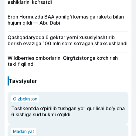
eshiklarini ko‘rsatdi
Eron Hormuzda BAA yonilg‘i kemasiga raketa bilan
hujum qildi — Abu Dabi
Qashqadaryoda 6 gektar yerni xususiylashtirib
berish evaziga 100 mln so‘m so‘ragan shaxs ushlandi
Wildberries omborlarini Qirg‘izistonga ko‘chirish
taklif qilindi
Tavsiyalar
O‘zbekiston
Toshkentda o‘pirilib tushgan yo‘l qurilishi bo‘yicha
6 kishiga sud hukmi o‘qildi
Madaniyat