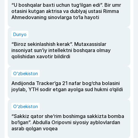
“U boshqalar baxti uchun tug‘ilgan edi”. Bir umr
otasini kutgan aktrisa va dublyaj ustasi Rimma
Ahmedovaning sinovlarga to‘la hayoti
Dunyo
“Biroz sekinlashish kerak”. Mutaxassislar
insoniyat sun’iy intellektni boshqara olmay
qolishidan xavotir bildirdi
O‘zbekiston
Andijonda Tracker’ga 21 nafar bog‘cha bolasini
joylab, YTH sodir etgan ayolga sud hukmi o‘qildi
O‘zbekiston
“Sakkiz qator she’rim boshimga sakkizta bomba
bo‘lgan”. Abdulla Oripovni siyosiy ayblovlardan
asrab qolgan voqea