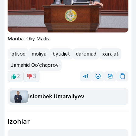
Manba: Oliy Majlis
iqtisod
moliya
byudjet
daromad
xarajat
Jamshid Qoʻchqorov
2
3
Islombek Umaraliyev
Izohlar