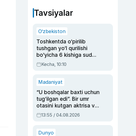
Tavsiyalar
O‘zbekiston
Toshkentda o‘pirilib
tushgan yo‘l qurilishi
bo‘yicha 6 kishiga sud
hukmi o‘qildi
Kecha, 10:10
Madaniyat
“U boshqalar baxti uchun
tug‘ilgan edi”. Bir umr
otasini kutgan aktrisa va
dublyaj ustasi Rimma
13:55 / 04.08.2026
Ahmedovaning
sinovlarga to‘la hayoti
Dunyo