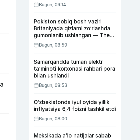
Bugun, 09:14
Pokiston sobiq bosh vaziri
Britaniyada qizlarni zo‘rlashda
gumonlanib ushlangan — The
Guardian
Bugun, 08:59
Samarqandda tuman elektr
ta’minoti korxonasi rahbari pora
bilan ushlandi
va
Bugun, 08:53
O‘zbekistonda iyul oyida yillik
inflyatsiya 6,4 foizni tashkil etdi
Bugun, 08:00
i
Meksikada a’lo natijalar sabab