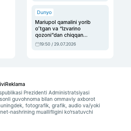
qolgan voqea
Dunyo
Mariupol qamalini yorib
oʻtgan va “Izvarino
qozoni”dan chiqqan
qahramon — Ukraina
19:50 / 29.07.2026
armiyasi bosh
qoʻmondoni Drapatiy
haqida
ivi
Reklama
publikasi Prezidenti Administratsiyasi
-sonli guvohnoma bilan ommaviy axborot
shuningdek, fotografik, grafik, audio va/yoki
et-nashrining muallifligini ko‘rsatuvchi