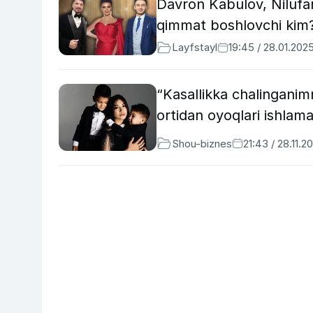
Davron Kabulov, Nilufar
qimmat boshlovchi ki
Layfstayl
19:45 / 28.01.202
“Kasallikka chalinganimn
ortidan oyoqlari ishlam
Shou-biznes
21:43 / 28.11.2