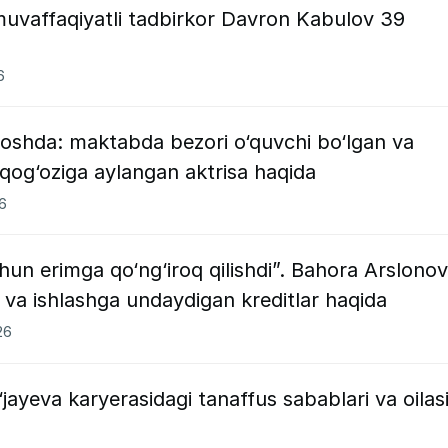
muvaffaqiyatli tadbirkor Davron Kabulov 39
6
shda: maktabda bezori o‘quvchi bo‘lgan va
 qog‘oziga aylangan aktrisa haqida
26
chun erimga qo‘ng‘iroq qilishdi”. Bahora Arslono
 va ishlashga undaydigan kreditlar haqida
26
‘jayeva karyerasidagi tanaffus sabablari va oilas