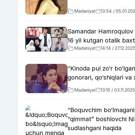
Madaniyat
13:54 / 05.01.20
Samandar Hamroqulov 47
16 yil kutgan otalik bax
Madaniyat
14:14 / 27.12.202
“Kinoda pul zo‘r bo‘lga
gonorari, qo‘shiqlari va 
Madaniyat
13:10 / 03.11.2025
“Boquvchim bo‘lmagani 
“qimmat” boshlovchi Nilu
sudlashgani haqida