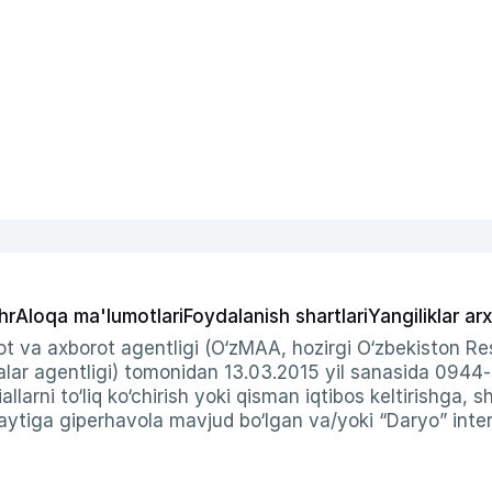
hr
Aloqa ma'lumotlari
Foydalanish shartlari
Yangiliklar arx
t va axborot agentligi (O‘zMAA, hozirgi O‘zbekiston Res
ar agentligi) tomonidan 13.03.2015 yil sanasida 0944
allarni to‘liq ko‘chirish yoki qisman iqtibos keltirishga, 
ytiga giperhavola mavjud bo‘lgan va/yoki “Daryo” intern