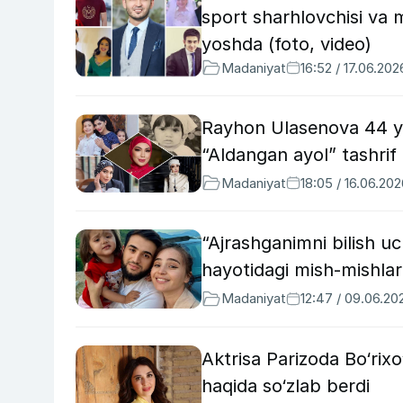
sport sharhlovchisi va 
yoshda (foto, video)
Madaniyat
16:52 / 17.06.202
Rayhon Ulasenova 44 yo
“Aldangan ayol” tashrif
Madaniyat
18:05 / 16.06.20
“Ajrashganimni bilish u
hayotidagi mish-mishlar
Madaniyat
12:47 / 09.06.20
Aktrisa Parizoda Bo‘rixo
haqida so‘zlab berdi