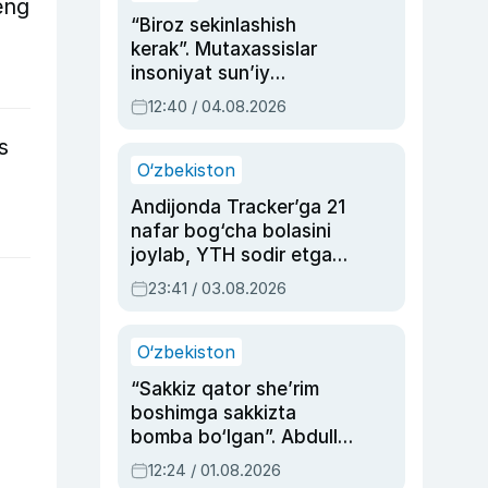
eng
“Biroz sekinlashish
kerak”. Mutaxassislar
insoniyat sun’iy
intellektni boshqara
12:40 / 04.08.2026
olmay qolishidan xavotir
s
bildirdi
O‘zbekiston
Andijonda Tracker’ga 21
nafar bog‘cha bolasini
joylab, YTH sodir etgan
ayolga sud hukmi o‘qildi
23:41 / 03.08.2026
O‘zbekiston
“Sakkiz qator she’rim
boshimga sakkizta
bomba bo‘lgan”. Abdulla
Oripovni siyosiy
12:24 / 01.08.2026
ayblovlardan asrab