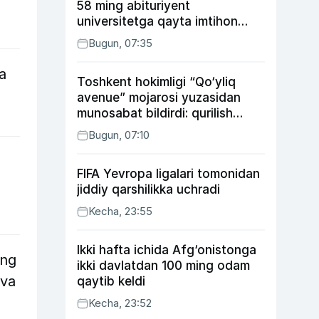
58 ming abituriyent
universitetga qayta imtihon
topshiradi
Bugun, 07:35
a
Toshkent hokimligi “Qo‘yliq
avenue” mojarosi yuzasidan
munosabat bildirdi: qurilish
ishlarining 53 foizi yakunlangan
Bugun, 07:10
FIFA Yevropa ligalari tomonidan
jiddiy qarshilikka uchradi
Kecha, 23:55
Ikki hafta ichida Afg‘onistonga
eng
ikki davlatdan 100 ming odam
 va
qaytib keldi
Kecha, 23:52