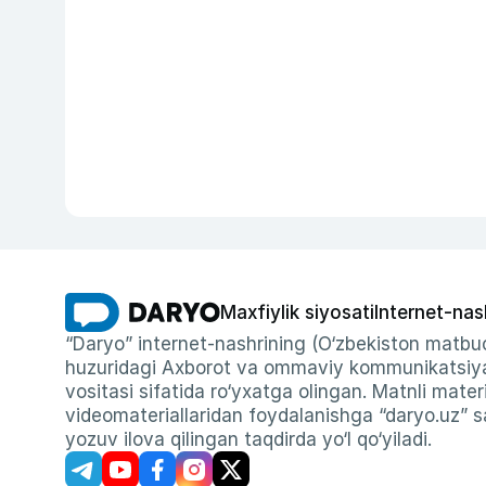
Maxfiylik siyosati
Internet-nas
“Daryo” internet-nashrining (O‘zbekiston matbuo
huzuridagi Axborot va ommaviy kommunikatsiyal
vositasi sifatida ro‘yxatga olingan. Matnli materi
videomateriallaridan foydalanishga “daryo.uz” sa
yozuv ilova qilingan taqdirda yo‘l qo‘yiladi.