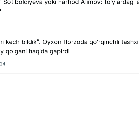
 Sotiboldiyeva yoki Farhod Alimov: to‘ylardagi 
m?
5
i kech bildik”. Oyxon Iforzoda qo‘rqinchli tashxi
ay qolgani haqida gapirdi
024