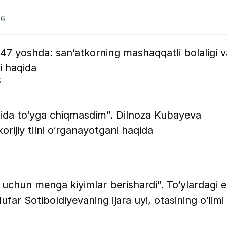
26
 yoshda: san’atkorning mashaqqatli bolaligi v
ti haqida
5
nida to‘yga chiqmasdim”. Dilnoza Kubayeva
xorijiy tilni o‘rganayotgani haqida
uchun menga kiyimlar berishardi”. To‘ylardagi 
far Sotiboldiyevaning ijara uyi, otasining o‘limi