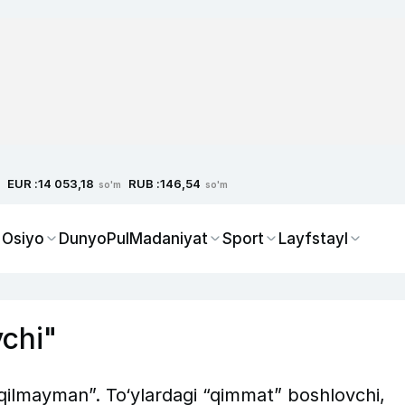
EUR :
RUB :
14 053,18
146,54
so'm
so'm
 Osiyo
Dunyo
Pul
Madaniyat
Sport
Layfstayl
vchi"
 qilmayman”. To‘ylardagi “qimmat” boshlovchi,