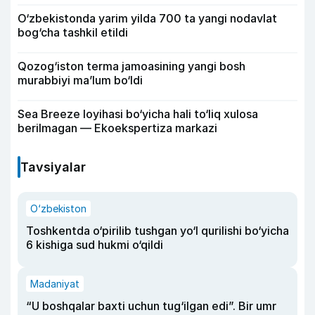
O‘zbekistonda yarim yilda 700 ta yangi nodavlat
bog‘cha tashkil etildi
Qozog‘iston terma jamoasining yangi bosh
murabbiyi ma’lum bo‘ldi
Sea Breeze loyihasi bo‘yicha hali to‘liq xulosa
berilmagan — Ekoekspertiza markazi
Tavsiyalar
O‘zbekiston
Toshkentda o‘pirilib tushgan yo‘l qurilishi bo‘yicha
6 kishiga sud hukmi o‘qildi
Madaniyat
“U boshqalar baxti uchun tug‘ilgan edi”. Bir umr