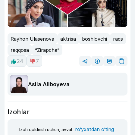
Rayhon Ulasenova
aktrisa
boshlovchi
raqs
raqqosa
“Zirapcha”
24
7
Asila Aliboyeva
Izohlar
ro‘yxatdan o‘ting
Izoh qoldirish uchun, avval