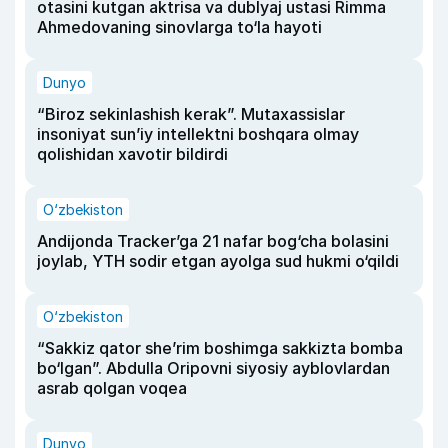
otasini kutgan aktrisa va dublyaj ustasi Rimma
Ahmedovaning sinovlarga to‘la hayoti
Dunyo
“Biroz sekinlashish kerak”. Mutaxassislar
insoniyat sun’iy intellektni boshqara olmay
qolishidan xavotir bildirdi
O‘zbekiston
Andijonda Tracker’ga 21 nafar bog‘cha bolasini
joylab, YTH sodir etgan ayolga sud hukmi o‘qildi
O‘zbekiston
“Sakkiz qator she’rim boshimga sakkizta bomba
bo‘lgan”. Abdulla Oripovni siyosiy ayblovlardan
asrab qolgan voqea
Dunyo