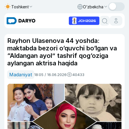
Toshkent
O‘zbekcha
Rayhon Ulasenova 44 yoshda:
maktabda bezori o‘quvchi bo‘lgan va
“Aldangan ayol” tashrif qog‘oziga
aylangan aktrisa haqida
Madaniyat
18:05 / 16.06.2026
40433