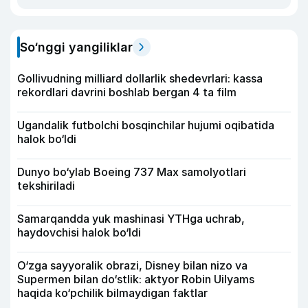
So‘nggi yangiliklar
Gollivudning milliard dollarlik shedevrlari: kassa
rekordlari davrini boshlab bergan 4 ta film
Ugandalik futbolchi bosqinchilar hujumi oqibatida
halok bo‘ldi
Dunyo bo‘ylab Boeing 737 Max samolyotlari
tekshiriladi
Samarqandda yuk mashinasi YTHga uchrab,
haydovchisi halok bo‘ldi
O‘zga sayyoralik obrazi, Disney bilan nizo va
Supermen bilan do‘stlik: aktyor Robin Uilyams
haqida ko‘pchilik bilmaydigan faktlar