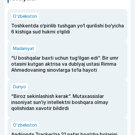
O‘zbekiston
Toshkentda o‘pirilib tushgan yo‘l qurilishi bo‘yicha
6 kishiga sud hukmi o‘qildi
Madaniyat
“U boshqalar baxti uchun tug‘ilgan edi”. Bir umr
otasini kutgan aktrisa va dublyaj ustasi Rimma
Ahmedovaning sinovlarga to‘la hayoti
Dunyo
“Biroz sekinlashish kerak”. Mutaxassislar
insoniyat sun’iy intellektni boshqara olmay
qolishidan xavotir bildirdi
O‘zbekiston
Andijonda Tracker’ga 21 nafar bog‘cha bolasini