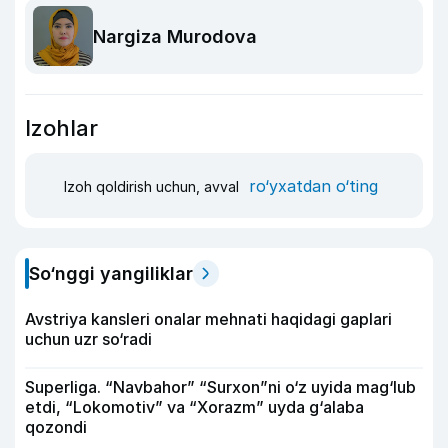
Nargiza Murodova
Izohlar
ro‘yxatdan o‘ting
Izoh qoldirish uchun, avval
So‘nggi yangiliklar
Avstriya kansleri onalar mehnati haqidagi gaplari
uchun uzr so‘radi
Superliga. “Navbahor” “Surxon”ni o‘z uyida mag‘lub
etdi, “Lokomotiv” va “Xorazm” uyda g‘alaba
qozondi