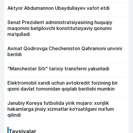
Aktyor Abdu­mannon Ubaydullayev vafot etdi
Senat Prezident administratsiyasining huquqiy
maqomini belgilovchi konstitutsiyaviy qonunni
ma’qulladi
Axmat Qodirovga Checheniston Qahramoni unvoni
berildi
“Manchester Siti” tarixiy transferni yakunladi
Elektromobil xaridi uchun avtokredit foizining bir
qismi davlat tomonidan qoplab berilishi mumkin
Janubiy Koreya futbolida yirik mojaro: xorijlik
hakamlarga jinsiy xizmatlar ko‘rsatilgani ma’lum
qilindi
Tavsiyalar