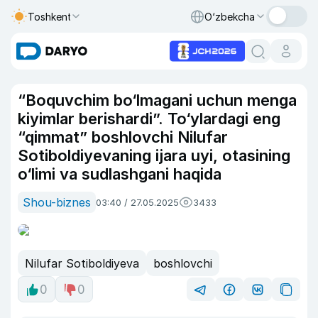
Toshkent
O‘zbekcha
“Boquvchim bo‘lmagani uchun menga
kiyimlar berishardi”. To‘ylardagi eng
“qimmat” boshlovchi Nilufar
Sotiboldiyevaning ijara uyi, otasining
o‘limi va sudlashgani haqida
Shou-biznes
03:40 / 27.05.2025
3433
Nilufar Sotiboldiyeva
boshlovchi
0
0