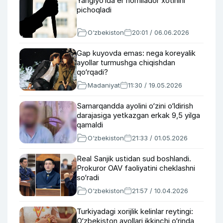
Yangiyo‘lda er homilador xotinini
pichoqladi
O‘zbekiston
20:01 / 06.06.2026
Gap kuyovda emas: nega koreyalik
ayollar turmushga chiqishdan
qo‘rqadi?
Madaniyat
11:30 / 19.05.2026
Samarqandda ayolini o‘zini o‘ldirish
darajasiga yetkazgan erkak 9,5 yilga
qamaldi
O‘zbekiston
21:33 / 01.05.2026
Real Sanjik ustidan sud boshlandi.
Prokuror OAV faoliyatini cheklashni
so‘radi
O‘zbekiston
21:57 / 10.04.2026
Turkiyadagi xorijlik kelinlar reytingi:
O‘zbekiston ayollari ikkinchi o‘rinda