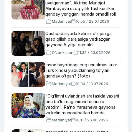
uyalganman”. Aktrisa Munojot
Alimboyeva uzoq yillik tushkunlikni
qanday yenggani hamda omadli roli
haqida
Madaniyat
10:55 / 28.07.2026
Qashqadaryoda kelinini o‘z joniga
qasd qilish darajasiga yetkazgan
qaynona 5 yilga qamaldi
O‘zbekiston
11:35 / 23.07.2026
Inson hayotidagi eng unutilmas kun:
Turk kinosi yulduzlarining to‘ylari
qanday o‘tgan? (foto)
Madaniyat
10:30 / 18.07.2026
“O‘g‘limni uylantirish arafasida yaxshi
ona bo‘lolmaganimni tushunib
yetdim”. Ra’no Yarasheva qaynona
va kelin munosabatlari hamda
bizneslari haqida
Madaniyat
10:11 / 26.06.2026