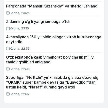
Farg‘onada “Mansur Kazanskiy” va sherigi ushlandi
Kecha, 23:25
Zidanning o‘g‘li yangi jamoaga o‘tdi
Kecha, 23:15
Avstraliyada 150 yil oldin olingan kitob kutubxonaga
qaytarildi
Kecha, 22:55
O‘zbekistonda kasbiy mahorat bo‘yicha ilk milliy
tanlov g‘oliblari aniqlandi
Kecha, 22:38
Superliga. “Neftchi” yirik hisobda g‘alaba qozondi,
“OKMK” super kambek evaziga “Bunyodkor”dan
ustun keldi, “Nasaf” durang qayd etdi
Kecha, 22:07