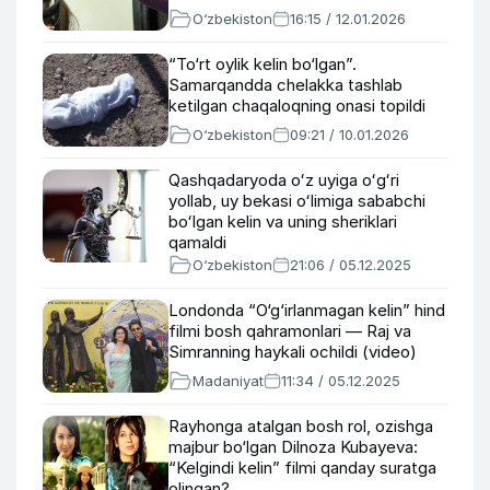
O‘zbekiston
16:15 / 12.01.2026
“To‘rt oylik kelin bo‘lgan”.
Samarqandda chelakka tashlab
ketilgan chaqaloqning onasi topildi
O‘zbekiston
09:21 / 10.01.2026
Qashqadaryoda oʻz uyiga oʻgʻri
yollab, uy bekasi oʻlimiga sababchi
boʻlgan kelin va uning sheriklari
qamaldi
O‘zbekiston
21:06 / 05.12.2025
Londonda “O‘g‘irlanmagan kelin” hind
filmi bosh qahramonlari — Raj va
Simranning haykali ochildi (video)
Madaniyat
11:34 / 05.12.2025
Rayhonga atalgan bosh rol, ozishga
majbur bo‘lgan Dilnoza Kubayeva:
“Kelgindi kelin” filmi qanday suratga
olingan?