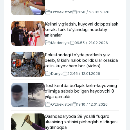
O‘zbekiston
11:50 / 26.02.2026
Kelinni yig‘latish, kuyovni do‘pposlash
kerak: turk to‘ylaridagi noodatiy
an’analar
Madaniyat
09:55 / 21.02.2026
Pokistondagi to‘yda portlash yuz
berib, 8 kishi halok bo‘ldi: ular orasida
kelin-kuyov ham bor (video)
Dunyo
22:46 / 12.01.2026
Toshkentda boʻlajak kelin-kuyovning
oʻlimiga sabab boʻlgan haydovchi 8
yilga qamaldi
O‘zbekiston
19:10 / 12.01.2026
Qashqadaryoda 38 yoshli fuqaro
ukasining xotinini pichoqlab oʻldirgani
aytilmoqda