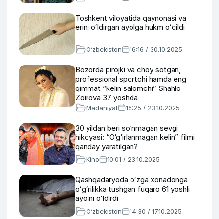
Toshkent viloyatida qaynonasi va
erini oʻldirgan ayolga hukm oʻqildi
O‘zbekiston
16:16 / 30.10.2025
Bozorda pirojki va choy sotgan,
professional sportchi hamda eng
qimmat “kelin salomchi” Shahlo
Zoirova 37 yoshda
Madaniyat
15:25 / 23.10.2025
30 yildan beri so‘nmagan sevgi
hikoyasi: “O‘g‘irlanmagan kelin” filmi
qanday yaratilgan?
Kino
10:01 / 23.10.2025
Qashqadaryoda oʻzga xonadonga
oʻgʻrilikka tushgan fuqaro 61 yoshli
ayolni oʻldirdi
O‘zbekiston
14:30 / 17.10.2025