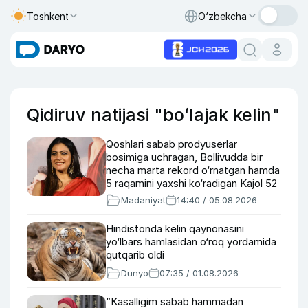
Toshkent
O‘zbekcha
Qidiruv natijasi "boʻlajak kelin"
Qoshlari sabab prodyuserlar
bosimiga uchragan, Bollivudda bir
necha marta rekord o‘rnatgan hamda
5 raqamini yaxshi ko‘radigan Kajol 52
yoshda (foto, video)
Madaniyat
14:40 / 05.08.2026
Hindistonda kelin qaynonasini
yo‘lbars hamlasidan o‘roq yordamida
qutqarib oldi
Dunyo
07:35 / 01.08.2026
“Kasalligim sabab hammadan