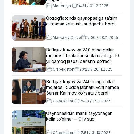
Madaniyat
14:31 / 01.12.2025
Qozog‘istonda qaynopasiga ta’zim
qilmagan kelin ishi sudgacha bordi
Markaziy Osiyo
17:00 / 28.11.2025
Boʻlajak kuyov va 240 ming dollar
mojarosi: Prokuror sudlanuvchiga 10
yil qamoq jazosi berishni soʻradi
O‘zbekiston
20:28 / 20.11.2025
Boʻlajak kuyov va 240 ming dollar
mojarosi: Sudda jabrlanuvchi hamda
Sanjar Karimov ko‘rsatuv berdi
O‘zbekiston
15:38 / 15.11.2025
Qaynonasidan manti tayyorlagan
kelin to‘qima — Oliy sud
O‘zbekiston
17:51 / 31.10.2025