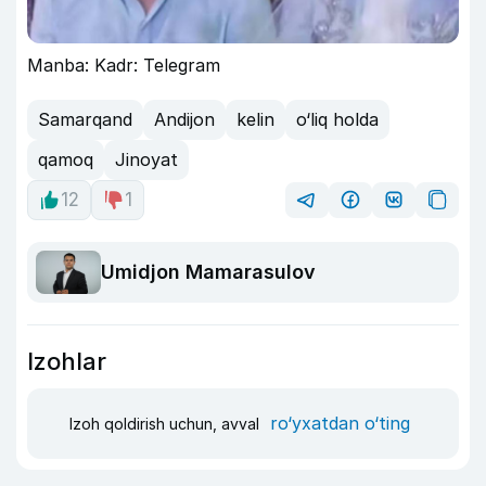
Manba: Kadr: Telegram
Samarqand
Andijon
kelin
o‘liq holda
qamoq
Jinoyat
12
1
Umidjon Mamarasulov
Izohlar
ro‘yxatdan o‘ting
Izoh qoldirish uchun, avval