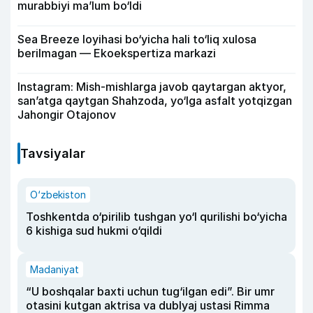
murabbiyi ma’lum bo‘ldi
Sea Breeze loyihasi bo‘yicha hali to‘liq xulosa
berilmagan — Ekoekspertiza markazi
Instagram: Mish-mishlarga javob qaytargan aktyor,
san’atga qaytgan Shahzoda, yo‘lga asfalt yotqizgan
Jahongir Otajonov
Tavsiyalar
O‘zbekiston
Toshkentda o‘pirilib tushgan yo‘l qurilishi bo‘yicha
6 kishiga sud hukmi o‘qildi
Madaniyat
“U boshqalar baxti uchun tug‘ilgan edi”. Bir umr
otasini kutgan aktrisa va dublyaj ustasi Rimma