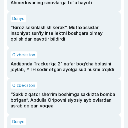
Ahmedovaning sinovlarga to‘la hayoti
Dunyo
“Biroz sekinlashish kerak”. Mutaxassislar
insoniyat sun’iy intellektni boshqara olmay
qolishidan xavotir bildirdi
O‘zbekiston
Andijonda Tracker’ga 21 nafar bog‘cha bolasini
joylab, YTH sodir etgan ayolga sud hukmi o‘qildi
O‘zbekiston
“Sakkiz qator she’rim boshimga sakkizta bomba
bo‘lgan”. Abdulla Oripovni siyosiy ayblovlardan
asrab qolgan voqea
Dunyo