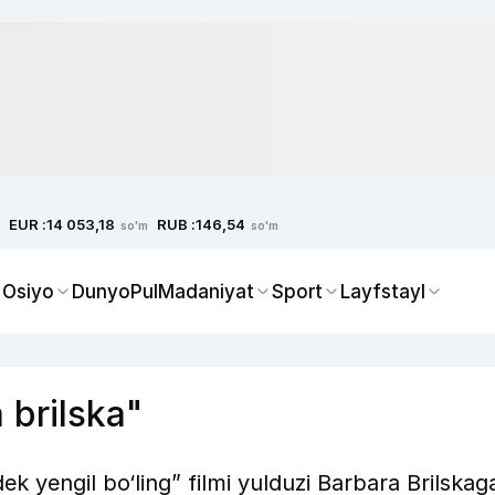
EUR :
RUB :
14 053,18
146,54
so'm
so'm
 Osiyo
Dunyo
Pul
Madaniyat
Sport
Layfstayl
 brilska"
dek yengil bo‘ling” filmi yulduzi Barbara Brilskag