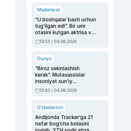
Madaniyat
“U boshqalar baxti uchun
tug‘ilgan edi”. Bir umr
otasini kutgan aktrisa va
dublyaj ustasi Rimma
13:55 / 04.08.2026
Ahmedovaning
sinovlarga to‘la hayoti
Dunyo
“Biroz sekinlashish
kerak”. Mutaxassislar
insoniyat sun’iy
intellektni boshqara
12:40 / 04.08.2026
olmay qolishidan xavotir
bildirdi
O‘zbekiston
Andijonda Tracker’ga 21
nafar bog‘cha bolasini
joylab, YTH sodir etgan