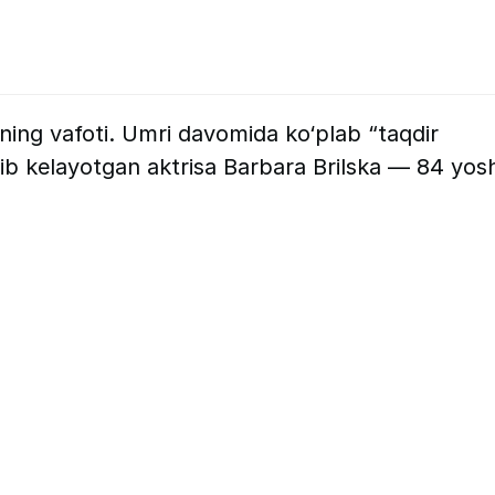
ining vafoti. Umri davomida ko‘plab “taqdir
rib kelayotgan aktrisa Barbara Brilska — 84 yos