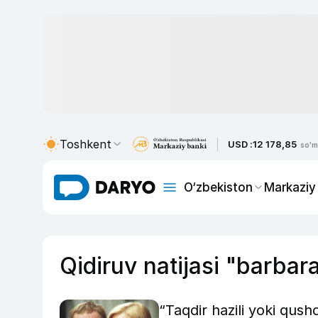
Toshkent
USD :
12 178,85
so'm
O‘zbekiston
Markaziy
Qidiruv natijasi "barbara
“Taqdir hazili yoki qush