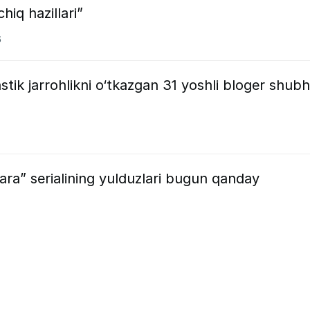
hiq hazillari”
6
stik jarrohlikni o‘tkazgan 31 yoshli bloger shubh
bara” serialining yulduzlari bugun qanday