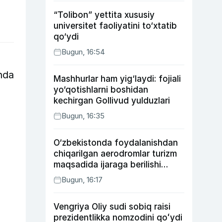
“Tolibon” yettita xususiy
universitet faoliyatini to‘xtatib
qo‘ydi
Bugun, 16:54
hda
Mashhurlar ham yig‘laydi: fojiali
yo‘qotishlarni boshidan
kechirgan Gollivud yulduzlari
Bugun, 16:35
O‘zbekistonda foydalanishdan
chiqarilgan aerodromlar turizm
maqsadida ijaraga berilishi
mumkin
Bugun, 16:17
Vengriya Oliy sudi sobiq raisi
prezidentlikka nomzodini qoʻydi