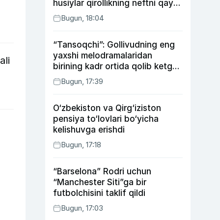
husiylar qirollikning neftni qayta
ishlash zavodiga hujum qildi
Bugun, 18:04
“Tansoqchi”: Gollivudning eng
yaxshi melodramalaridan
ali
birining kadr ortida qolib ketgan
voqealari
Bugun, 17:39
O‘zbekiston va Qirg‘iziston
pensiya to‘lovlari bo‘yicha
kelishuvga erishdi
Bugun, 17:18
“Barselona” Rodri uchun
“Manchester Siti”ga bir
futbolchisini taklif qildi
Bugun, 17:03