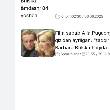
Kino
02:30 / 06.06.2025
Film sabab Alla Pugach
qizidan ayrilgan, “taqdi
Barbara Brilska haqida
Shou-biznes
23:55 / 29.12.