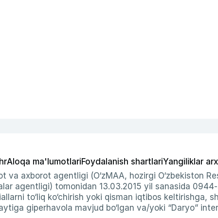
hr
Aloqa ma'lumotlari
Foydalanish shartlari
Yangiliklar arx
t va axborot agentligi (O‘zMAA, hozirgi O‘zbekiston Res
ar agentligi) tomonidan 13.03.2015 yil sanasida 0944
allarni to‘liq ko‘chirish yoki qisman iqtibos keltirishga, 
ytiga giperhavola mavjud bo‘lgan va/yoki “Daryo” intern