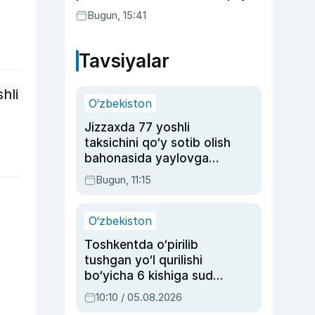
Bugun, 15:41
Tavsiyalar
hli
O‘zbekiston
Jizzaxda 77 yoshli
taksichini qo‘y sotib olish
bahonasida yaylovga
olib borib o‘ldirgan yigit
Bugun, 11:15
20 yilga qamaldi
O‘zbekiston
Toshkentda o‘pirilib
tushgan yo‘l qurilishi
bo‘yicha 6 kishiga sud
hukmi o‘qildi
10:10 / 05.08.2026