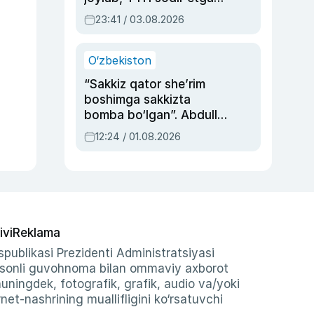
ayolga sud hukmi o‘qildi
23:41 / 03.08.2026
O‘zbekiston
“Sakkiz qator she’rim
boshimga sakkizta
bomba bo‘lgan”. Abdulla
Oripovni siyosiy
12:24 / 01.08.2026
ayblovlardan asrab
qolgan voqea
ivi
Reklama
publikasi Prezidenti Administratsiyasi
-sonli guvohnoma bilan ommaviy axborot
shuningdek, fotografik, grafik, audio va/yoki
et-nashrining muallifligini ko‘rsatuvchi