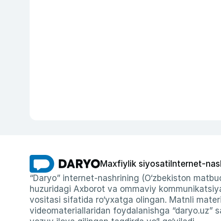
Maxfiylik siyosati
Internet-nas
“Daryo” internet-nashrining (O‘zbekiston matbuo
huzuridagi Axborot va ommaviy kommunikatsiyal
vositasi sifatida ro‘yxatga olingan. Matnli materi
videomateriallaridan foydalanishga “daryo.uz” sa