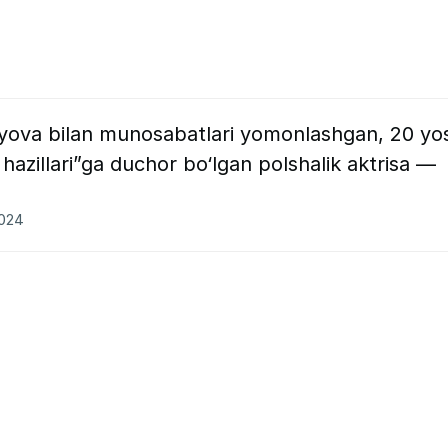
yova bilan munosabatlari yomonlashgan, 20 yos
r hazillari”ga duchor bo‘lgan polshalik aktrisa —
2024