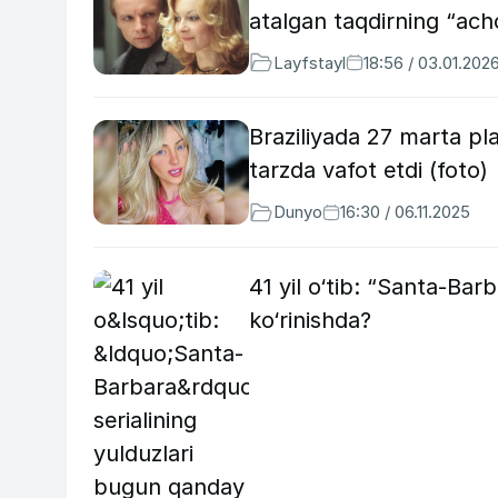
atalgan taqdirning “achc
Layfstayl
18:56 / 03.01.202
Braziliyada 27 marta pla
tarzda vafot etdi (foto)
Dunyo
16:30 / 06.11.2025
41 yil o‘tib: “Santa-Bar
ko‘rinishda?