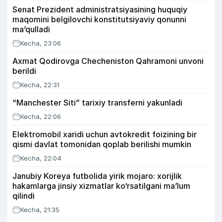
Senat Prezident administratsiyasining huquqiy
maqomini belgilovchi konstitutsiyaviy qonunni
ma’qulladi
Kecha, 23:06
Axmat Qodirovga Checheniston Qahramoni unvoni
berildi
Kecha, 22:31
“Manchester Siti” tarixiy transferni yakunladi
Kecha, 22:06
Elektromobil xaridi uchun avtokredit foizining bir
qismi davlat tomonidan qoplab berilishi mumkin
Kecha, 22:04
Janubiy Koreya futbolida yirik mojaro: xorijlik
hakamlarga jinsiy xizmatlar ko‘rsatilgani ma’lum
qilindi
Kecha, 21:35