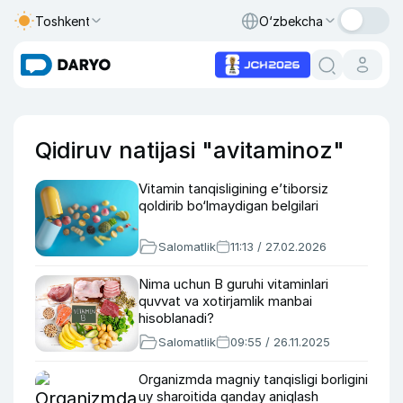
Toshkent
O‘zbekcha
Qidiruv natijasi "avitaminoz"
Vitamin tanqisligining e’tiborsiz
qoldirib bo‘lmaydigan belgilari
Salomatlik
11:13 / 27.02.2026
Nima uchun B guruhi vitaminlari
quvvat va xotirjamlik manbai
hisoblanadi?
Salomatlik
09:55 / 26.11.2025
Organizmda magniy tanqisligi borligini
uy sharoitida qanday aniqlash