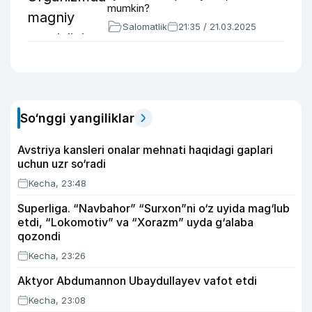
mumkin?
Salomatlik
21:35 / 21.03.2025
So‘nggi yangiliklar
Avstriya kansleri onalar mehnati haqidagi gaplari
uchun uzr so‘radi
Kecha, 23:48
Superliga. “Navbahor” “Surxon”ni o‘z uyida mag‘lub
etdi, “Lokomotiv” va “Xorazm” uyda g‘alaba
qozondi
Kecha, 23:26
Aktyor Abdu­mannon Ubaydullayev vafot etdi
Kecha, 23:08