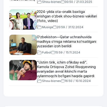
Shou-biznes
00:50 / 21.03.2025
2024-yilda ota-onalik baxtiga
erishgan o‘zbek shou-biznesi vakillari
(foto, video)
Musiqa
20:59 / 31.12.2024
O‘zbekiston—Qatar uchrashuvida
madhiya o‘rniga reklama ko‘rsatilgani
yuzasidan izoh berildi
Futbol
15:59 / 15.11.2024
“Ustim tirik, ichim o‘likday edi”.
Kamola Ortiqova Zohid Risqiyevning
avariyadan avval ikkinchi marta
uylanmoqchi bo‘lgani haqida gapirdi
Shou-biznes
16:50 / 10.10.2024