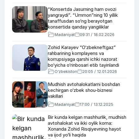
“Konsertda Jasurning ham ovozi
yangraydi”. “Ummon”ning 10 yillik
tanaffusdan so‘ng berayotgan
konsertida qanday yangiliklar
kutilmoqda?
Madaniyat
09:31 / 18.02.2026
Zohid Karayev “O‘zbekneftgaz”
rahbarining komplayens va
korrupsiyaga qarshi ichki nazorat
bo‘yicha o‘rinbosari etib tayinlandi
O‘zbekiston
20:05 / 12.01.2026
Mudhish avtohalokatlarni boshdan
kechirgan o‘zbek shou-biznesi
vakillari
Madaniyat
17:00 / 13.12.2025
Bir kunda kelgan mashhurlik, mudhish
avtohalokat va ikki oylik koma:
Xonanda Zohid Risqiyevning hayot
va ijod yo‘li haqida