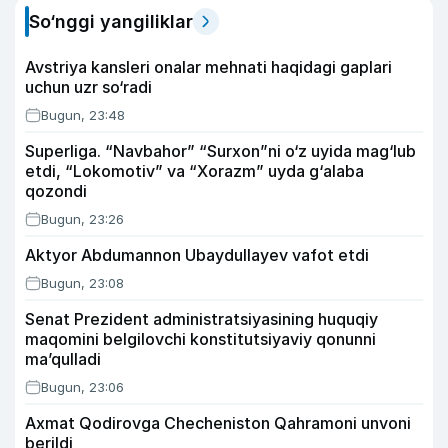
So‘nggi yangiliklar
Avstriya kansleri onalar mehnati haqidagi gaplari
uchun uzr so‘radi
Bugun, 23:48
Superliga. “Navbahor” “Surxon”ni o‘z uyida mag‘lub
etdi, “Lokomotiv” va “Xorazm” uyda g‘alaba
qozondi
Bugun, 23:26
Aktyor Abdu­mannon Ubaydullayev vafot etdi
Bugun, 23:08
Senat Prezident administratsiyasining huquqiy
maqomini belgilovchi konstitutsiyaviy qonunni
ma’qulladi
Bugun, 23:06
Axmat Qodirovga Checheniston Qahramoni unvoni
berildi