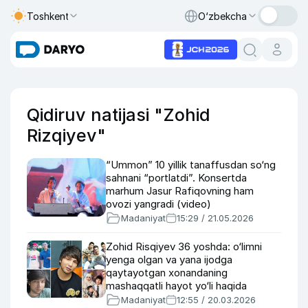
Toshkent
O‘zbekcha
Qidiruv natijasi "Zohid
Rizqiyev"
“Ummon” 10 yillik tanaffusdan so‘ng
sahnani “portlatdi”. Konsertda
marhum Jasur Rafiqovning ham
ovozi yangradi (video)
Madaniyat
15:29 / 21.05.2026
Zohid Risqiyev 36 yoshda: o‘limni
yenga olgan va yana ijodga
qaytayotgan xonandaning
mashaqqatli hayot yo‘li haqida
Madaniyat
12:55 / 20.03.2026