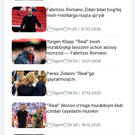
Fabritsio Romano Zidan bilan bog‘liq
mish-mishlarga nuqta qo‘ydi
Sport
11:20 / 21.02.2026
Yurgen Klopp “Real” bosh
murabbiyligi lavozimi uchun asosiy
nomzod — Fabritsio Romano
Sport
10:53 / 13.01.2026
Peres Zidanni “Real”ga
qaytarmoqchi
Sport
18:02 / 27.12.2025
“Real” Alonso o‘rniga murabbiyni klub
ichidan tayinlashi mumkin
Sport
10:26 / 16.12.2025