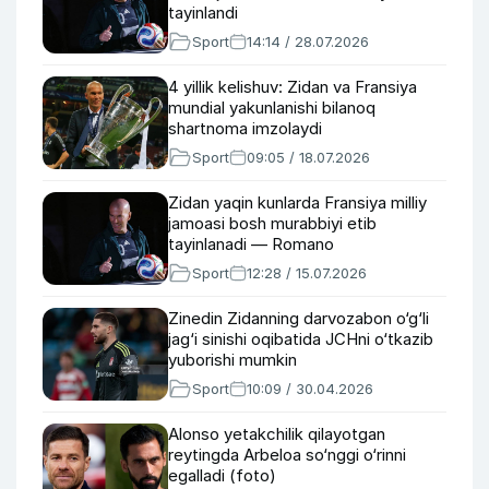
tayinlandi
Sport
14:14 / 28.07.2026
4 yillik kelishuv: Zidan va Fransiya
mundial yakunlanishi bilanoq
shartnoma imzolaydi
Sport
09:05 / 18.07.2026
Zidan yaqin kunlarda Fransiya milliy
jamoasi bosh murabbiyi etib
tayinlanadi — Romano
Sport
12:28 / 15.07.2026
Zinedin Zidanning darvozabon o‘g‘li
jag‘i sinishi oqibatida JCHni o‘tkazib
yuborishi mumkin
Sport
10:09 / 30.04.2026
Alonso yetakchilik qilayotgan
reytingda Arbeloa so‘nggi o‘rinni
egalladi (foto)