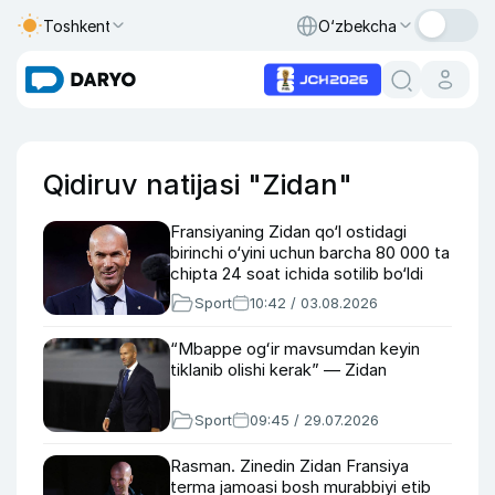
Toshkent
O‘zbekcha
Qidiruv natijasi "Zidan"
Fransiyaning Zidan qo‘l ostidagi
birinchi o‘yini uchun barcha 80 000 ta
chipta 24 soat ichida sotilib bo‘ldi
Sport
10:42 / 03.08.2026
“Mbappe ogʻir mavsumdan keyin
tiklanib olishi kerak” — Zidan
Sport
09:45 / 29.07.2026
Rasman. Zinedin Zidan Fransiya
terma jamoasi bosh murabbiyi etib