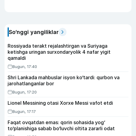
So‘nggi yangiliklar
Rossiyada terakt rejalashtirgan va Suriyaga
ketishga uringan surxondaryolik 4 nafar yigit
qamaldi
Bugun, 17:40
Shri Lankada mahbuslar isyon ko‘tardi: qurbon va
jarohatlanganlar bor
Bugun, 17:20
Lionel Messining otasi Xorxe Messi vafot etdi
Bugun, 17:17
Faqat ovqatdan emas: qorin sohasida yog‘
to‘planishiga sabab bo‘luvchi oltita zararli odat