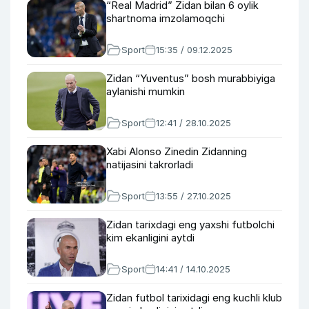
“Real Madrid” Zidan bilan 6 oylik
shartnoma imzolamoqchi
Sport
15:35 / 09.12.2025
Zidan “Yuventus” bosh murabbiyiga
aylanishi mumkin
Sport
12:41 / 28.10.2025
Xabi Alonso Zinedin Zidanning
natijasini takrorladi
Sport
13:55 / 27.10.2025
Zidan tarixdagi eng yaxshi futbolchi
kim ekanligini aytdi
Sport
14:41 / 14.10.2025
Zidan futbol tarixidagi eng kuchli klub