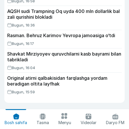
Bugun, 16:58
AQSH sudi Trampning Oq uyda 400 mln dollarlik bal
zali qurishini blokladi
Bugun, 16:36
Rasman. Behruz Karimov Yevropa jamoasiga o‘tdi
Bugun, 16:17
Shavkat Mirziyoyev quruvchilarni kasb bayrami bilan
tabrikladi
Bugun, 16:04
Original atirni qalbakisidan farqlashga yordam
beradigan oltita layfhak
Bugun, 15:59
Bosh sahifa
Tasma
Menyu
Videolar
Daryo FM