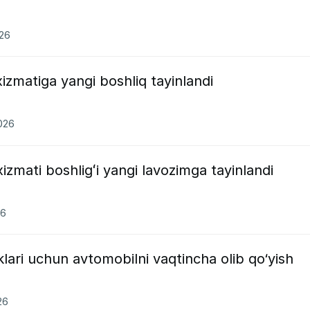
026
 xizmatiga yangi boshliq tayinlandi
2026
 xizmati boshligʻi yangi lavozimga tayinlandi
26
klari uchun avtomobilni vaqtincha olib qo‘yish
26