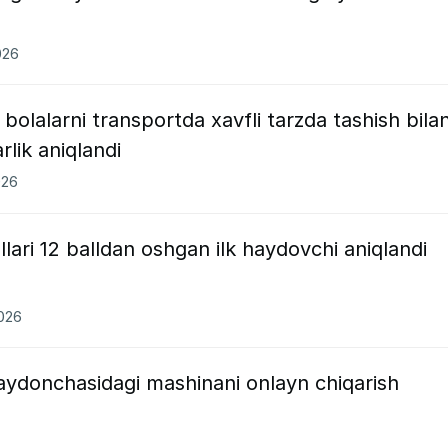
026
bolalarni transportda xavfli tarzda tashish bila
rlik aniqlandi
026
lari 12 balldan oshgan ilk haydovchi aniqlandi
2026
aydonchasidagi mashinani onlayn chiqarish