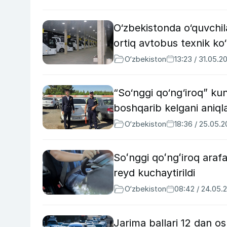
O‘zbekistonda o‘quvchi
ortiq avtobus texnik ko‘
O‘zbekiston
13:23 / 31.05.2
“So‘nggi qo‘ng‘iroq” ku
boshqarib kelgani aniql
O‘zbekiston
18:36 / 25.05.
Soʻnggi qoʻngʻiroq araf
reyd kuchaytirildi
O‘zbekiston
08:42 / 24.05.
Jarima ballari 12 dan o