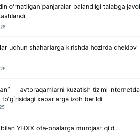
in o‘rnatilgan panjaralar balandligi talabga javo
tashlandi
026
illar uchun shaharlarga kirishda hozirda cheklov
026
gan” — avtoraqamlarni kuzatish tizimi internetda
toʻgʻrisidagi xabarlarga izoh berildi
025
i bilan YHXX ota-onalarga murojaat qildi