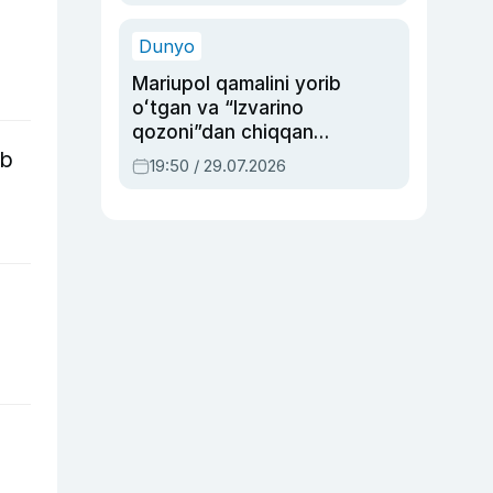
qolgan voqea
Dunyo
Mariupol qamalini yorib
oʻtgan va “Izvarino
qozoni”dan chiqqan
qahramon — Ukraina
lb
19:50 / 29.07.2026
armiyasi bosh
qoʻmondoni Drapatiy
haqida