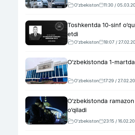
O‘zbekiston
11:30 / 05.03.2
Toshkentda 10-sinf o‘q
etdi
O‘zbekiston
18:07 / 27.02.2
O‘zbekistonda 1-martdan
O‘zbekiston
17:29 / 27.02.2
O‘zbekistonda ramazon 
o‘qiladi
O‘zbekiston
23:15 / 16.02.2