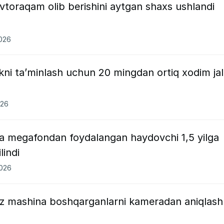
vtoraqam olib berishini aytgan shaxs ushlandi
2026
ikni ta’minlash uchun 20 mingdan ortiq xodim ja
026
megafondan foydalangan haydovchi 1,5 yilga
lindi
2026
iz mashina boshqarganlarni kameradan aniqlash