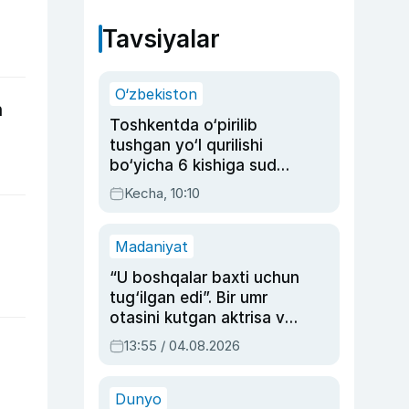
Tavsiyalar
O‘zbekiston
n
Toshkentda o‘pirilib
tushgan yo‘l qurilishi
bo‘yicha 6 kishiga sud
hukmi o‘qildi
Kecha, 10:10
Madaniyat
“U boshqalar baxti uchun
tug‘ilgan edi”. Bir umr
otasini kutgan aktrisa va
dublyaj ustasi Rimma
13:55 / 04.08.2026
Ahmedovaning
sinovlarga to‘la hayoti
Dunyo