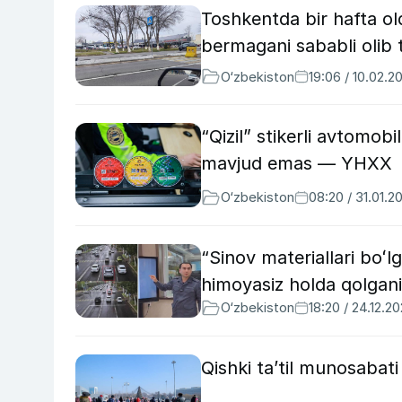
Toshkentda bir hafta old
bermagani sababli olib 
O‘zbekiston
19:06 / 10.02.2
“Qizil” stikerli avtomob
mavjud emas — YHXX
O‘zbekiston
08:20 / 31.01.2
“Sinov materiallari boʻl
himoyasiz holda qolgani 
O‘zbekiston
18:20 / 24.12.2
Qishki ta’til munosabat