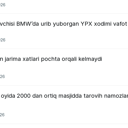
026
uvchisi BMW’da urib yuborgan YPX xodimi vafot
026
 jarima xatlari pochta orqali kelmaydi
026
oyida 2000 dan ortiq masjidda tarovih namozlar
026