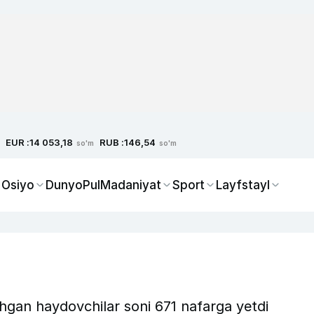
EUR :
RUB :
14 053,18
146,54
so'm
so'm
 Osiyo
Dunyo
Pul
Madaniyat
Sport
Layfstayl
shgan haydovchilar soni 671 nafarga yetdi