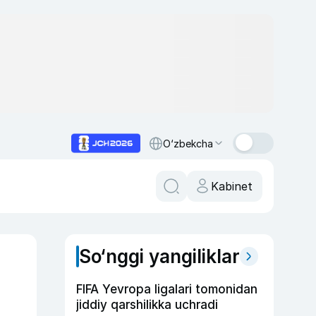
O‘zbekcha
Kabinet
So‘nggi yangiliklar
FIFA Yevropa ligalari tomonidan
jiddiy qarshilikka uchradi