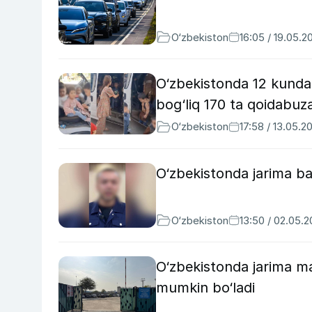
O‘zbekiston
16:05 / 19.05.2
O‘zbekistonda 12 kunda 
bog‘liq 170 ta qoidabuza
O‘zbekiston
17:58 / 13.05.2
O‘zbekistonda jarima bal
O‘zbekiston
13:50 / 02.05.
O‘zbekistonda jarima m
mumkin bo‘ladi