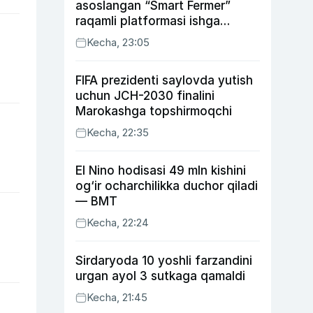
asoslangan “Smart Fermer”
raqamli platformasi ishga
tushiriladi
Kecha, 23:05
FIFA prezidenti saylovda yutish
uchun JCH-2030 finalini
Marokashga topshirmoqchi
Kecha, 22:35
El Nino hodisasi 49 mln kishini
og‘ir ocharchilikka duchor qiladi
— BMT
Kecha, 22:24
Sirdaryoda 10 yoshli farzandini
urgan ayol 3 sutkaga qamaldi
Kecha, 21:45