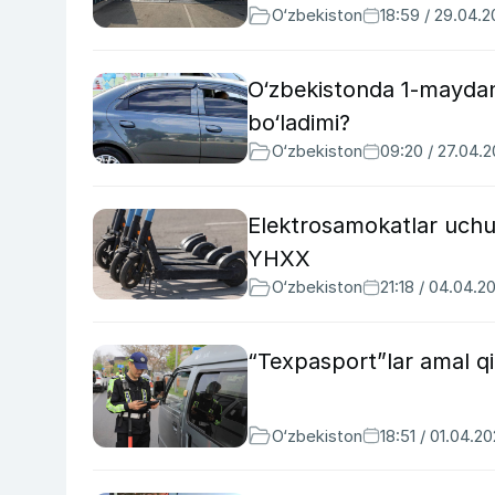
O‘zbekiston
18:59 / 29.04.
O‘zbekistonda 1-maydan
bo‘ladimi?
O‘zbekiston
09:20 / 27.04.
Elektrosamokatlar uchu
YHXX
O‘zbekiston
21:18 / 04.04.2
“Texpasport”lar amal qil
O‘zbekiston
18:51 / 01.04.2