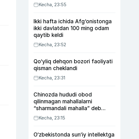
Kecha, 23:55
Ikki hafta ichida Afg‘onistonga
ikki davlatdan 100 ming odam
qaytib keldi
Kecha, 23:52
Qo‘yliq dehqon bozori faoliyati
qisman cheklandi
Kecha, 23:31
Chinozda hududi obod
qilinmagan mahallalarni
“sharmandali mahalla” deb
belgilash boshlandi
Kecha, 23:15
O‘zbekistonda sun‘iy intellektga