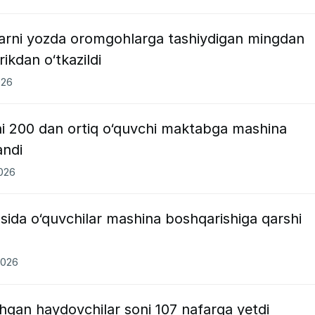
larni yozda oromgohlarga tashiydigan mingdan
rikdan o‘tkazildi
026
ni 200 dan ortiq o‘quvchi maktabga mashina
andi
2026
asida o‘quvchilar mashina boshqarishiga qarshi
2026
shgan haydovchilar soni 107 nafarga yetdi