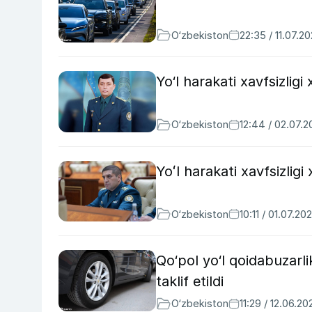
O‘zbekiston
22:35 / 11.07.2
Yo‘l harakati xavfsizligi
O‘zbekiston
12:44 / 02.07.
Yoʻl harakati xavfsizligi
O‘zbekiston
10:11 / 01.07.20
Qo‘pol yo‘l qoidabuzarli
taklif etildi
O‘zbekiston
11:29 / 12.06.20