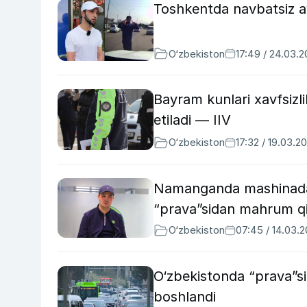
Toshkentda navbatsiz a
O‘zbekiston
17:49 / 24.03.
Bayram kunlari xavfsizl
etiladi — IIV
O‘zbekiston
17:32 / 19.03.2
Namanganda mashinada 
“prava”sidan mahrum qi
O‘zbekiston
07:45 / 14.03.
O‘zbekistonda “prava”s
boshlandi