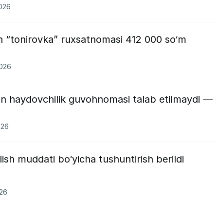
2026
 “tonirovka” ruxsatnomasi 412 000 so‘m
2026
n haydovchilik guvohnomasi talab etilmaydi —
026
ish muddati bo‘yicha tushuntirish berildi
026