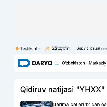
Toshkent
USD :
12 178,85
so'm
O‘zbekiston
Markaziy
Qidiruv natijasi "YHXX"
Jarima ballari 12 dan o