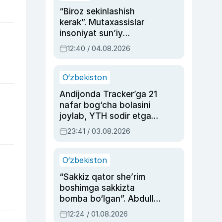
“Biroz sekinlashish
kerak”. Mutaxassislar
insoniyat sun’iy
intellektni boshqara
12:40 / 04.08.2026
olmay qolishidan xavotir
bildirdi
O‘zbekiston
Andijonda Tracker’ga 21
nafar bog‘cha bolasini
joylab, YTH sodir etgan
ayolga sud hukmi o‘qildi
23:41 / 03.08.2026
O‘zbekiston
“Sakkiz qator she’rim
boshimga sakkizta
bomba bo‘lgan”. Abdulla
Oripovni siyosiy
12:24 / 01.08.2026
ayblovlardan asrab