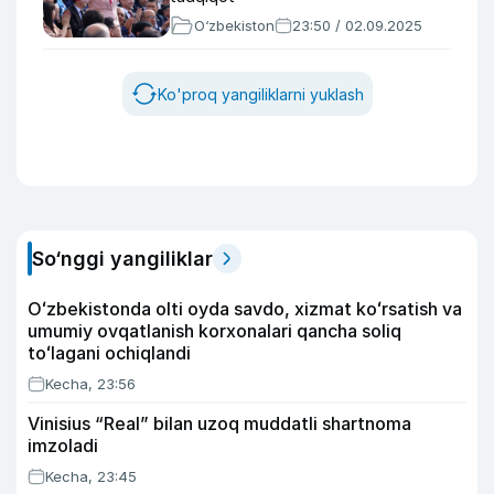
O‘zbekiston
23:50 / 02.09.2025
Ko'proq yangiliklarni yuklash
So‘nggi yangiliklar
Oʻzbekistonda olti oyda savdo, xizmat koʻrsatish va
umumiy ovqatlanish korxonalari qancha soliq
toʻlagani ochiqlandi
Kecha, 23:56
Vinisius “Real” bilan uzoq muddatli shartnoma
imzoladi
Kecha, 23:45