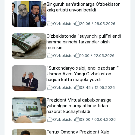
Bir guruh san’atkorlarga O‘zbekiston
xalq artisti unvoni berildi
O‘zbekiston
20:06 / 28.05.2026
O‘zbekistonda “suyunchi puli”ni endi
hamma birinchi farzandlar olishi
mumkin
O‘zbekiston
10:30 / 22.05.2026
“Surxondaryo xalqi, endi ozodsan!”.
Usmon Azim Yangi Oʻzbekiston
haqida katta maqola yozdi
O‘zbekiston
08:45 / 12.05.2026
Prezident Virtual qabulxonasiga
yuborilgan murojaatlar ustidan
nazorat kuchaytiriladi
O‘zbekiston
08:00 / 03.04.2026
Farrux Omonov Prezident Xalq