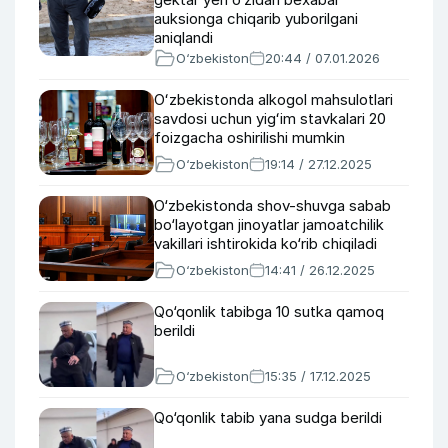
auksionga chiqarib yuborilgani
aniqlandi
O‘zbekiston
20:44 / 07.01.2026
Oʻzbekistonda alkogol mahsulotlari
savdosi uchun yigʻim stavkalari 20
foizgacha oshirilishi mumkin
O‘zbekiston
19:14 / 27.12.2025
O‘zbekistonda shov-shuvga sabab
bo‘layotgan jinoyatlar jamoatchilik
vakillari ishtirokida ko‘rib chiqiladi
O‘zbekiston
14:41 / 26.12.2025
Qo‘qonlik tabibga 10 sutka qamoq
berildi
O‘zbekiston
15:35 / 17.12.2025
Qo‘qonlik tabib yana sudga berildi