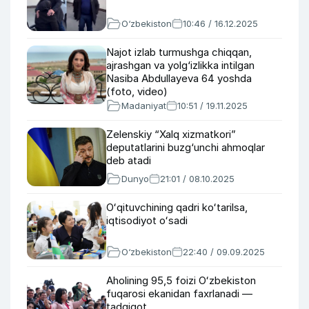
O‘zbekiston
10:46 / 16.12.2025
Najot izlab turmushga chiqqan,
ajrashgan va yolg‘izlikka intilgan
Nasiba Abdullayeva 64 yoshda
(foto, video)
Madaniyat
10:51 / 19.11.2025
Zelenskiy “Xalq xizmatkori”
deputatlarini buzg‘unchi ahmoqlar
deb atadi
Dunyo
21:01 / 08.10.2025
Oʻqituvchining qadri koʻtarilsa,
iqtisodiyot oʻsadi
O‘zbekiston
22:40 / 09.09.2025
Aholining 95,5 foizi Oʻzbekiston
fuqarosi ekanidan faxrlanadi —
tadqiqot