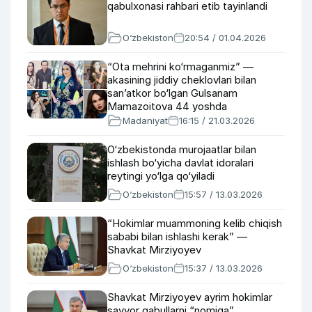
qabulxonasi rahbari etib tayinlandi
O‘zbekiston
20:54 / 01.04.2026
“Ota mehrini ko‘rmaganmiz” —
akasining jiddiy cheklovlari bilan
san’atkor bo‘lgan Gulsanam
Mamazoitova 44 yoshda
Madaniyat
16:15 / 21.03.2026
O‘zbekistonda murojaatlar bilan
ishlash bo‘yicha davlat idoralari
reytingi yo‘lga qo‘yiladi
O‘zbekiston
15:57 / 13.03.2026
“Hokimlar muammoning kelib chiqish
sababi bilan ishlashi kerak” —
Shavkat Mirziyoyev
O‘zbekiston
15:37 / 13.03.2026
Shavkat Mirziyoyev ayrim hokimlar
sayyor qabullarni “nomiga”