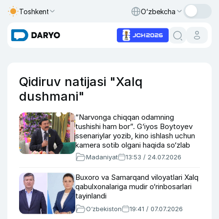
Toshkent
O‘zbekcha
Qidiruv natijasi "Xalq
dushmani"
“Narvonga chiqqan odamning
tushishi ham bor”. G‘iyos Boytoyev
ssenariylar yozib, kino ishlash uchun
kamera sotib olgani haqida so‘zlab
berdi
Madaniyat
13:53 / 24.07.2026
Buxoro va Samarqand viloyatlari Xalq
qabulxonalariga mudir o‘rinbosarlari
tayinlandi
O‘zbekiston
19:41 / 07.07.2026