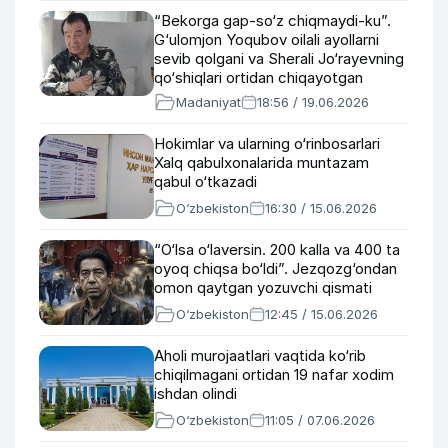
“Bekorga gap-so‘z chiqmaydi-ku”.
G‘ulomjon Yoqubov oilali ayollarni
sevib qolgani va Sherali Jo‘rayevning
qo‘shiqlari ortidan chiqayotgan
mojarolar haqida (foto, video)
Madaniyat
18:56 / 19.06.2026
Hokimlar va ularning o‘rinbosarlari
Xalq qabulxonalarida muntazam
qabul o‘tkazadi
O‘zbekiston
16:30 / 15.06.2026
“O‘lsa o‘laversin. 200 kalla va 400 ta
oyoq chiqsa bo‘ldi”. Jezqozg‘ondan
omon qaytgan yozuvchi qismati
O‘zbekiston
12:45 / 15.06.2026
Aholi murojaatlari vaqtida ko‘rib
chiqilmagani ortidan 19 nafar xodim
ishdan olindi
O‘zbekiston
11:05 / 07.06.2026