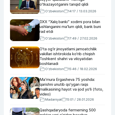
o‘tkazayotganini tanqid qildi
O‘zbekiston
14:17 / 13.03.2026
DXX “Xalq banki” xodimi pora bilan
ushlanganini ma’lum qildi, bank buni
rad etdi
O‘zbekiston
17:49 / 27.02.2026
O‘ta og‘ir jinoyatlarni jamoatchilik
vakillari ishtirokida ko‘rib chiqish
Toshkent shahri va viloyatidan
boshlanadi
O‘zbekiston
15:46 / 18.02.2026
Ma’mura Ergasheva 75 yoshda:
qarishni unutib qo‘ygan raqs
malikasining hayot va ijod yo‘li (foto,
video)
Madaniyat
15:01 / 28.01.2026
Qashqadaryoda fermerning 500
gektar yeri o‘zidan bexabar