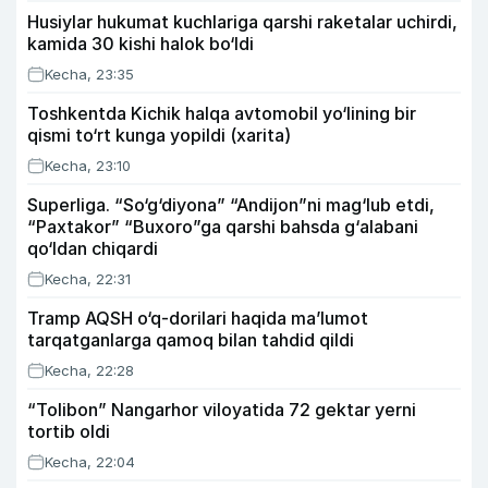
Husiylar hukumat kuchlariga qarshi raketalar uchirdi,
kamida 30 kishi halok bo‘ldi
Kecha, 23:35
Toshkentda Kichik halqa avtomobil yo‘lining bir
qismi to‘rt kunga yopildi (xarita)
Kecha, 23:10
Superliga. “So‘g‘diyona” “Andijon”ni mag‘lub etdi,
“Paxtakor” “Buxoro”ga qarshi bahsda g‘alabani
qo‘ldan chiqardi
Kecha, 22:31
Tramp AQSH o‘q-dorilari haqida ma’lumot
tarqatganlarga qamoq bilan tahdid qildi
Kecha, 22:28
“Tolibon” Nangarhor viloyatida 72 gektar yerni
tortib oldi
Kecha, 22:04