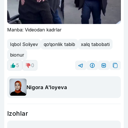
Manba: Videodan kadrlar
Iqbol Soliyev
qo‘qonlik tabib
xalq tabobati
bionur
5
0
Nigora A'loyeva
Izohlar