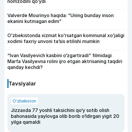
nomzodini qoʻydi
Valverde Mourinyo haqida: “Uning bunday inson
ekanini kutmagan edim”
Oʻzbekistonda xizmat koʻrsatgan kommunal xoʻjaligi
xodimi faxriy unvoni taʼsis etilishi mumkin
“Ivan Vasilyevich kasbini o‘zgartiradi” filmidagi
Marfa Vasilyevna rolini ijro etgan aktrisaning taqdiri
qanday kechdi?
Tavsiyalar
O‘zbekiston
Jizzaxda 77 yoshli taksichini qo‘y sotib olish
bahonasida yaylovga olib borib o‘ldirgan yigit 20
yilga qamaldi