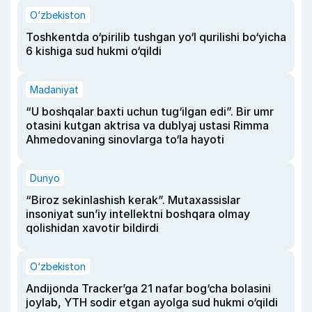
O‘zbekiston
Toshkentda o‘pirilib tushgan yo‘l qurilishi bo‘yicha
6 kishiga sud hukmi o‘qildi
Madaniyat
“U boshqalar baxti uchun tug‘ilgan edi”. Bir umr
otasini kutgan aktrisa va dublyaj ustasi Rimma
Ahmedovaning sinovlarga to‘la hayoti
Dunyo
“Biroz sekinlashish kerak”. Mutaxassislar
insoniyat sun’iy intellektni boshqara olmay
qolishidan xavotir bildirdi
O‘zbekiston
Andijonda Tracker’ga 21 nafar bog‘cha bolasini
joylab, YTH sodir etgan ayolga sud hukmi o‘qildi