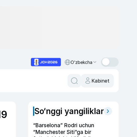
O‘zbekcha
Kabinet
So‘nggi yangiliklar
19
“Barselona” Rodri uchun
“Manchester Siti”ga bir