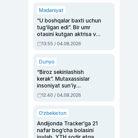
Madaniyat
“U boshqalar baxti uchun
tug‘ilgan edi”. Bir umr
otasini kutgan aktrisa va
dublyaj ustasi Rimma
13:55 / 04.08.2026
Ahmedovaning
sinovlarga to‘la hayoti
Dunyo
“Biroz sekinlashish
kerak”. Mutaxassislar
insoniyat sun’iy
intellektni boshqara
12:40 / 04.08.2026
olmay qolishidan xavotir
bildirdi
O‘zbekiston
Andijonda Tracker’ga 21
nafar bog‘cha bolasini
joylab, YTH sodir etgan