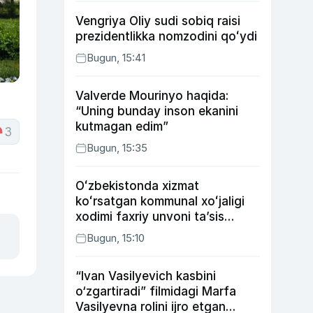
Vengriya Oliy sudi sobiq raisi
prezidentlikka nomzodini qoʻydi
Bugun, 15:41
Valverde Mourinyo haqida:
“Uning bunday inson ekanini
kutmagan edim”
3
Bugun, 15:35
Oʻzbekistonda xizmat
koʻrsatgan kommunal xoʻjaligi
xodimi faxriy unvoni taʼsis
etilishi mumkin
Bugun, 15:10
“Ivan Vasilyevich kasbini
o‘zgartiradi” filmidagi Marfa
Vasilyevna rolini ijro etgan