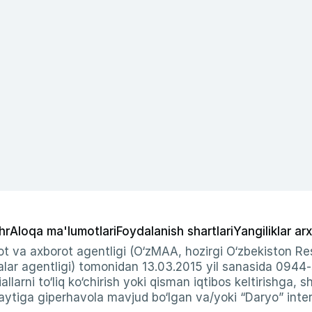
hr
Aloqa ma'lumotlari
Foydalanish shartlari
Yangiliklar arx
t va axborot agentligi (O‘zMAA, hozirgi O‘zbekiston Res
ar agentligi) tomonidan 13.03.2015 yil sanasida 0944
allarni to‘liq ko‘chirish yoki qisman iqtibos keltirishga, 
ytiga giperhavola mavjud bo‘lgan va/yoki “Daryo” intern