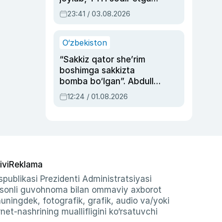
ayolga sud hukmi o‘qildi
23:41 / 03.08.2026
O‘zbekiston
“Sakkiz qator she’rim
boshimga sakkizta
bomba bo‘lgan”. Abdulla
Oripovni siyosiy
12:24 / 01.08.2026
ayblovlardan asrab
qolgan voqea
ivi
Reklama
publikasi Prezidenti Administratsiyasi
-sonli guvohnoma bilan ommaviy axborot
shuningdek, fotografik, grafik, audio va/yoki
et-nashrining muallifligini ko‘rsatuvchi