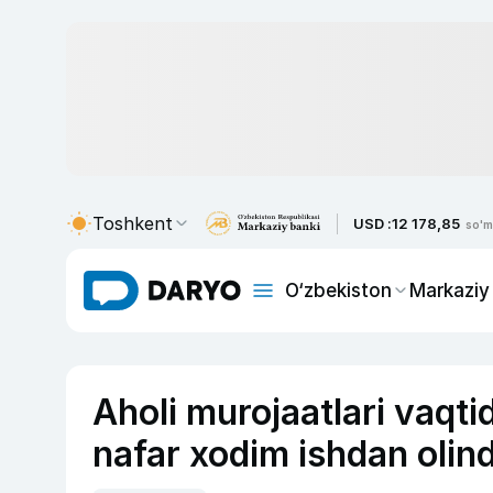
Toshkent
USD :
12 178,85
so'm
O‘zbekiston
Markaziy
Aholi murojaatlari vaqti
nafar xodim ishdan olind