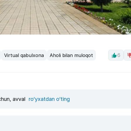
Virtual qabulxona
Aholi bilan muloqot
6
uchun, avval
ro‘yxatdan o‘ting