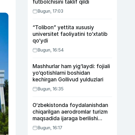
futbolchisini taklif qildi
Bugun, 17:03
“Tolibon” yettita xususiy
universitet faoliyatini to‘xtatib
qo‘ydi
Bugun, 16:54
Mashhurlar ham yig‘laydi: fojiali
yo‘qotishlarni boshidan
kechirgan Gollivud yulduzlari
Bugun, 16:35
O‘zbekistonda foydalanishdan
chiqarilgan aerodromlar turizm
maqsadida ijaraga berilishi
mumkin
Bugun, 16:17