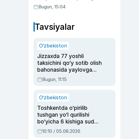
aktrisaning taqdiri qanday
Bugun, 15:04
kechdi?
Tavsiyalar
O‘zbekiston
Jizzaxda 77 yoshli
taksichini qo‘y sotib olish
bahonasida yaylovga
olib borib o‘ldirgan yigit
Bugun, 11:15
20 yilga qamaldi
O‘zbekiston
Toshkentda o‘pirilib
tushgan yo‘l qurilishi
bo‘yicha 6 kishiga sud
hukmi o‘qildi
10:10 / 05.08.2026