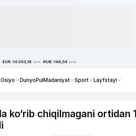
EUR :
RUB :
14 053,18
146,54
so'm
so'm
 Osiyo
Dunyo
Pul
Madaniyat
Sport
Layfstayl
da ko‘rib chiqilmagani ortidan 
i