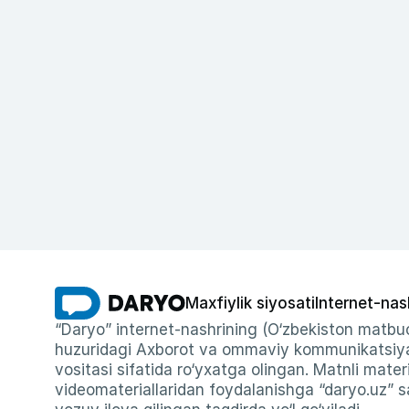
Maxfiylik siyosati
Internet-nas
“Daryo” internet-nashrining (O‘zbekiston matbuo
huzuridagi Axborot va ommaviy kommunikatsiyal
vositasi sifatida ro‘yxatga olingan. Matnli materi
videomateriallaridan foydalanishga “daryo.uz” sa