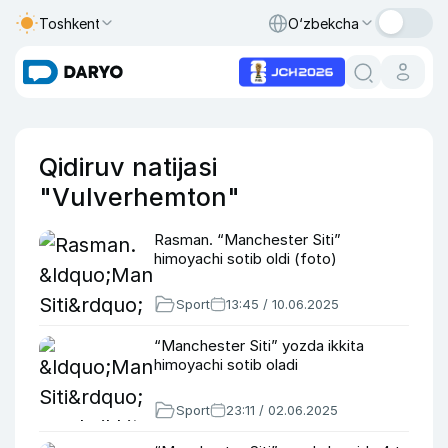
Toshkent
O‘zbekcha
Qidiruv natijasi
"Vulverhemton"
Rasman. “Manchester Siti”
himoyachi sotib oldi (foto)
Sport
13:45 / 10.06.2025
“Manchester Siti” yozda ikkita
himoyachi sotib oladi
Sport
23:11 / 02.06.2025