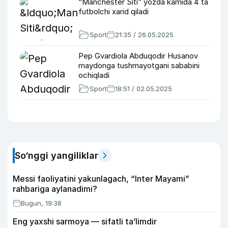
“Manchester Siti” yozda kamida 4 ta
futbolchi xarid qiladi
Sport
21:35 / 26.05.2025
Pep Gvardiola Abduqodir Husanov
maydonga tushmayotgani sababini
ochiqladi
Sport
18:51 / 02.05.2025
So‘nggi yangiliklar
Messi faoliyatini yakunlagach, “Inter Mayami”
rahbariga aylanadimi?
Bugun, 19:38
Eng yaxshi sarmoya — sifatli ta’limdir