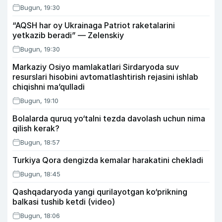
Bugun, 19:30
“AQSH har oy Ukrainaga Patriot raketalarini
yetkazib beradi” — Zelenskiy
Bugun, 19:30
Markaziy Osiyo mamlakatlari Sirdaryoda suv
resurslari hisobini avtomatlashtirish rejasini ishlab
chiqishni ma’qulladi
Bugun, 19:10
Bolalarda quruq yo‘talni tezda davolash uchun nima
qilish kerak?
Bugun, 18:57
Turkiya Qora dengizda kemalar harakatini chekladi
Bugun, 18:45
Qashqadaryoda yangi qurilayotgan ko‘prikning
balkasi tushib ketdi (video)
Bugun, 18:06