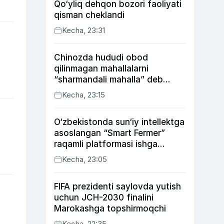
Qo‘yliq dehqon bozori faoliyati
qisman cheklandi
Kecha, 23:31
Chinozda hududi obod
qilinmagan mahallalarni
“sharmandali mahalla” deb
belgilash boshlandi
Kecha, 23:15
O‘zbekistonda sun‘iy intellektga
asoslangan “Smart Fermer”
raqamli platformasi ishga
tushiriladi
Kecha, 23:05
FIFA prezidenti saylovda yutish
uchun JCH-2030 finalini
Marokashga topshirmoqchi
Kecha, 22:35