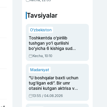
Tavsiyalar
O‘zbekiston
Toshkentda o‘pirilib
tushgan yo‘l qurilishi
bo‘yicha 6 kishiga sud
hukmi o‘qildi
Kecha, 10:10
Madaniyat
“U boshqalar baxti uchun
tug‘ilgan edi”. Bir umr
otasini kutgan aktrisa va
dublyaj ustasi Rimma
13:55 / 04.08.2026
Ahmedovaning
sinovlarga to‘la hayoti