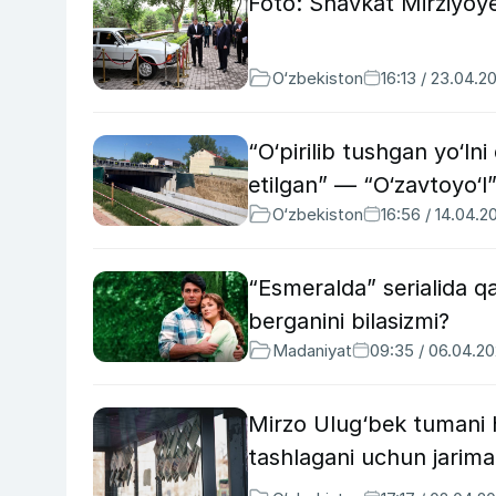
Foto: Shavkat Mirziyoy
O‘zbekiston
16:13 / 23.04.2
“O‘pirilib tushgan yo‘lni
etilgan” — “O‘zavtoyo‘l
O‘zbekiston
16:56 / 14.04.2
“Esmeralda” serialida q
berganini bilasizmi?
Madaniyat
09:35 / 06.04.2
Mirzo Ulug‘bek tumani h
tashlagani uchun jarimag