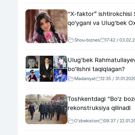
“X-faktor” ishtirokchis
qo‘ygani va Ulug‘bek O
Shou-biznes
17:42 / 03.02.
Ulug‘bek Rahmatullayev
bo‘lishni taqiqlagan?
Madaniyat
12:35 / 31.01.202
Toshkentdagi “Bo‘z bozo
rekonstruksiya qilinadi
O‘zbekiston
09:37 / 22.01.