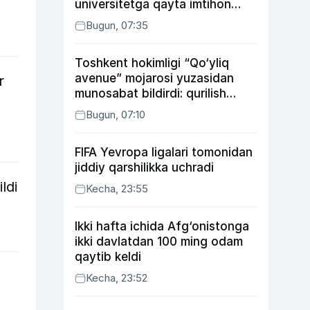
universitetga qayta imtihon
topshiradi
Bugun, 07:35
Toshkent hokimligi “Qo‘yliq
avenue” mojarosi yuzasidan
r
munosabat bildirdi: qurilish
ishlarining 53 foizi yakunlangan
Bugun, 07:10
FIFA Yevropa ligalari tomonidan
jiddiy qarshilikka uchradi
ldi
Kecha, 23:55
Ikki hafta ichida Afg‘onistonga
ikki davlatdan 100 ming odam
qaytib keldi
Kecha, 23:52