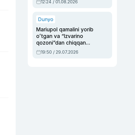
12:24 / 01.08.2026
ayblovlardan asrab
qolgan voqea
Dunyo
Mariupol qamalini yorib
oʻtgan va “Izvarino
qozoni”dan chiqqan
qahramon — Ukraina
19:50 / 29.07.2026
armiyasi bosh
qoʻmondoni Drapatiy
haqida