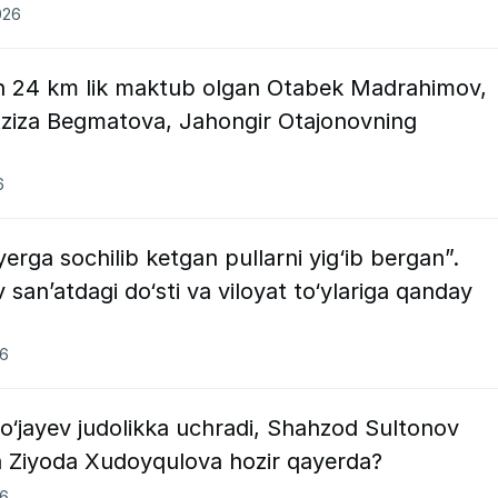
026
an 24 km lik maktub olgan Otabek Madrahimov,
ziza Begmatova, Jahongir Otajonovning
6
ga sochilib ketgan pullarni yig‘ib bergan”.
san’atdagi do‘sti va viloyat to‘ylariga qanday
26
o‘jayev judolikka uchradi, Shahzod Sultonov
sa Ziyoda Xudoyqulova hozir qayerda?
26