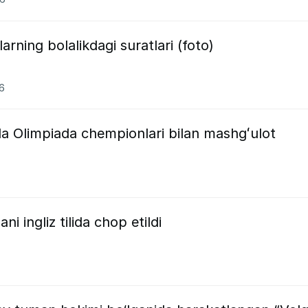
arning bolalikdagi suratlari (foto)
26
 Olimpiada chempionlari bilan mashgʻulot
i ingliz tilida chop etildi