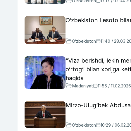
O‘zbekiston
17:17 / 02.04.2
O‘zbekiston Lesoto bila
O‘zbekiston
11:40 / 28.03.2
“Viza berishdi, lekin m
o‘rtog‘i bilan xorijga ke
haqida
Madaniyat
11:55 / 11.02.2026
Mirzo-Ulug‘bek Abdusal
O‘zbekiston
10:29 / 06.02.2