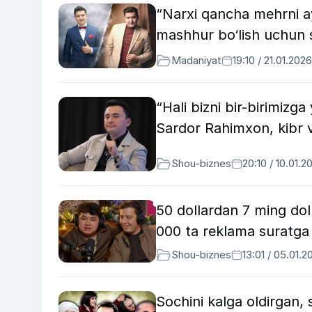
“Narxi qancha mehrni a
mashhur bo‘lish uchun s
Madaniyat
19:10 / 21.01.2026
“Hali bizni bir-birimiz
Sardor Rahimxon, kibr v
Shou-biznes
20:10 / 10.01.2
50 dollardan 7 ming dol
000 ta reklama suratga 
Shou-biznes
13:01 / 05.01.2
Sochini kalga oldirgan,