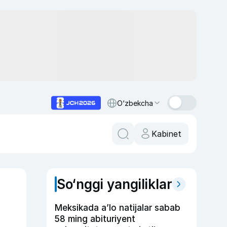
O‘zbekcha
Kabinet
So‘nggi yangiliklar
Meksikada a’lo natijalar sabab
58 ming abituriyent