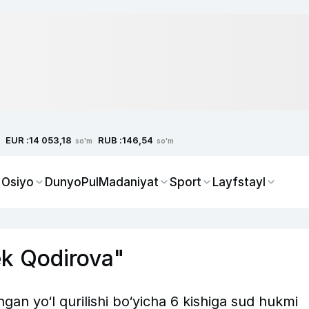
EUR :
RUB :
14 053,18
146,54
so'm
so'm
 Osiyo
Dunyo
Pul
Madaniyat
Sport
Layfstayl
ek Qodirova"
hgan yo‘l qurilishi bo‘yicha 6 kishiga sud hukmi