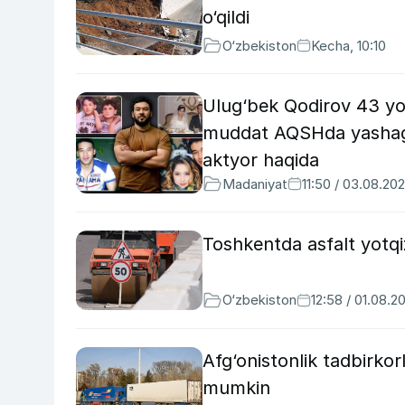
o‘qildi
O‘zbekiston
Kecha, 10:10
Ulug‘bek Qodirov 43 yosh
muddat AQSHda yashagan
aktyor haqida
Madaniyat
11:50 / 03.08.20
Toshkentda asfalt yotqiz
O‘zbekiston
12:58 / 01.08.2
Afg‘onistonlik tadbirkorl
mumkin