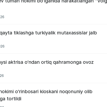
ev tuman hokimi bo‘lganida harakatlangan “Vol
026
 qayta tiklashga turkiyalik mutaxassislar jalb
”
026
aysi aktrisa o‘ndan ortiq qahramonga ovoz
026
okimi o‘rinbosari kioskani noqonuniy olib
a tortildi