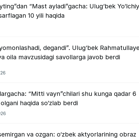
yting”dan “Mast ayladi”gacha: Ulug‘bek Yo‘lchi
arflagan 10 yili haqida
ga yomonlashadi, degandi”. Ulug‘bek Rahmatullay
a oila mavzusidagi savollarga javob berdi
026
largacha: “Mitti vayn”chilari shu kunga qadar 6
olgani haqida so‘zlab berdi
026
 semirgan va ozgan: o‘zbek aktyorlarining obraz