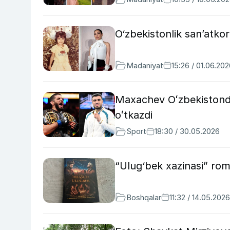
O‘zbekistonlik san’atkorl
Madaniyat
15:26 / 01.06.20
Maxachev Oʻzbekistonda
oʻtkazdi
Sport
18:30 / 30.05.2026
“Ulug‘bek xazinasi” roman
Boshqalar
11:32 / 14.05.2026