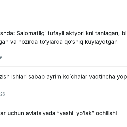
da: Salomatligi tufayli aktyorlikni tanlagan, bi
 va hozirda to‘ylarda qo‘shiq kuylayotgan
26
ish ishlari sabab ayrim koʻchalar vaqtincha yopi
026
ar uchun aviatsiyada “yashil yo‘lak” ochilishi