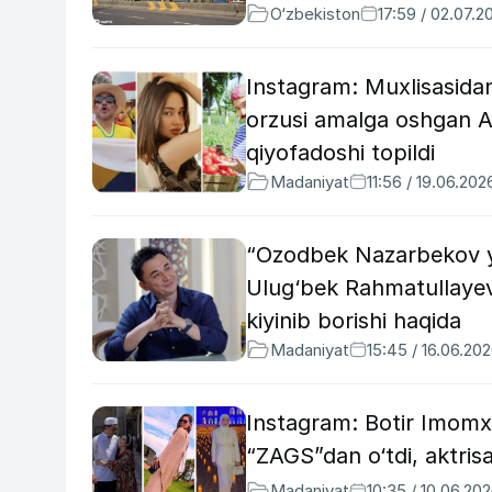
O‘zbekiston
17:59 / 02.07.2
Instagram: Muxlisasid
orzusi amalga oshgan A
qiyofadoshi topildi
Madaniyat
11:56 / 19.06.202
“Ozodbek Nazarbekov yer
Ulug‘bek Rahmatullayev 
kiyinib borishi haqida
Madaniyat
15:45 / 16.06.20
Instagram: Botir Imomx
“ZAGS”dan o‘tdi, aktri
Madaniyat
10:35 / 10.06.20