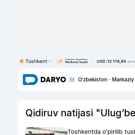
Toshkent
USD :
12 178,85
so'm
O‘zbekiston
Markaziy
Qidiruv natijasi "Ulug‘b
Toshkentda o‘pirilib tus