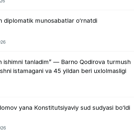
026
n diplomatik munosabatlar o‘rnatdi
026
en ishimni tanladim” — Barno Qodirova turmush
tishni istamagani va 45 yildan beri uxlolmasligi
omov yana Konstitutsiyaviy sud sudyasi bo‘ldi
026