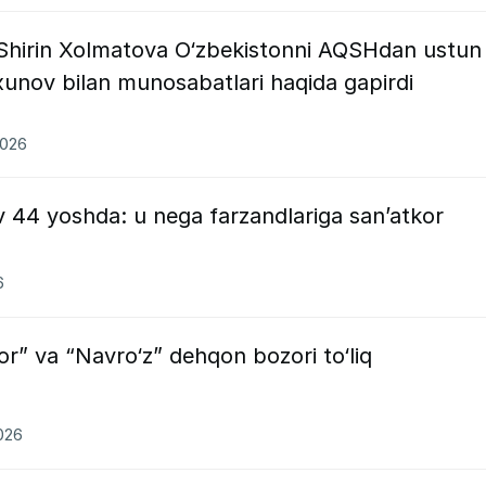
i Shirin Xolmatova O‘zbekistonni AQSHdan ustun
xunov bilan munosabatlari haqida gapirdi
2026
 44 yoshda: u nega farzandlariga san’atkor
6
r” va “Navro‘z” dehqon bozori to‘liq
2026