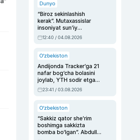
ga”
Dunyo
“Biroz sekinlashish
kerak”. Mutaxassislar
insoniyat sun’iy
intellektni boshqara
12:40 / 04.08.2026
olmay qolishidan xavotir
bildirdi
O‘zbekiston
Andijonda Tracker’ga 21
nafar bog‘cha bolasini
joylab, YTH sodir etgan
ayolga sud hukmi o‘qildi
23:41 / 03.08.2026
O‘zbekiston
“Sakkiz qator she’rim
boshimga sakkizta
bomba bo‘lgan”. Abdulla
Oripovni siyosiy