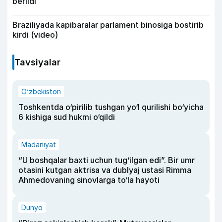
berildi
Braziliyada kapibaralar parlament binosiga bostirib
kirdi (video)
Tavsiyalar
O‘zbekiston
Toshkentda o‘pirilib tushgan yo‘l qurilishi bo‘yicha
6 kishiga sud hukmi o‘qildi
Madaniyat
“U boshqalar baxti uchun tug‘ilgan edi”. Bir umr
otasini kutgan aktrisa va dublyaj ustasi Rimma
Ahmedovaning sinovlarga to‘la hayoti
Dunyo