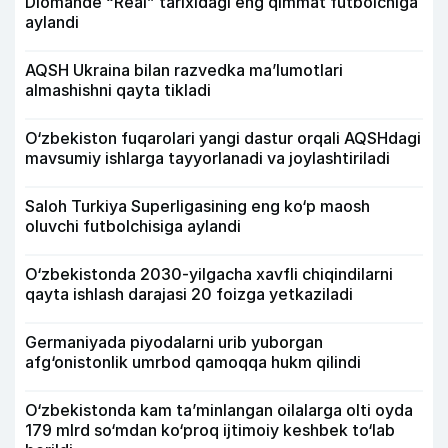
Diomande “Real” tarixidagi eng qimmat futbolchiga
aylandi
AQSH Ukraina bilan razvedka ma’lumotlari
almashishni qayta tikladi
O‘zbekiston fuqarolari yangi dastur orqali AQSHdagi
mavsumiy ishlarga tayyorlanadi va joylashtiriladi
Saloh Turkiya Superligasining eng ko‘p maosh
oluvchi futbolchisiga aylandi
O‘zbekistonda 2030-yilgacha xavfli chiqindilarni
qayta ishlash darajasi 20 foizga yetkaziladi
Germaniyada piyodalarni urib yuborgan
afg‘onistonlik umrbod qamoqqa hukm qilindi
O‘zbekistonda kam ta’minlangan oilalarga olti oyda
179 mlrd so‘mdan ko‘proq ijtimoiy keshbek to‘lab