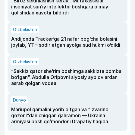
“Biroz sekinlashish kerak”. Mutaxassislar
insoniyat sun’iy intellektni boshqara olmay
qolishidan xavotir bildirdi
O‘zbekiston
Andijonda Tracker’ga 21 nafar bog‘cha bolasini
joylab, YTH sodir etgan ayolga sud hukmi o‘qildi
O‘zbekiston
“Sakkiz qator she’rim boshimga sakkizta bomba
bo‘lgan”. Abdulla Oripovni siyosiy ayblovlardan
asrab qolgan voqea
Dunyo
Mariupol qamalini yorib oʻtgan va “Izvarino
qozoni”dan chiqqan qahramon — Ukraina
armiyasi bosh qoʻmondoni Drapatiy haqida