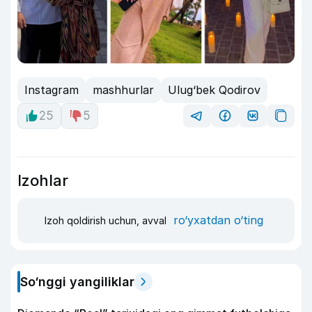
Instagram
mashhurlar
Ulug‘bek Qodirov
25
5
Izohlar
ro‘yxatdan o‘ting
Izoh qoldirish uchun, avval
So‘nggi yangiliklar