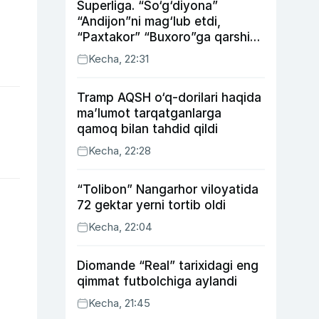
Superliga. “So‘g‘diyona”
“Andijon”ni mag‘lub etdi,
“Paxtakor” “Buxoro”ga qarshi
bahsda g‘alabani qo‘ldan
Kecha, 22:31
chiqardi
Tramp AQSH o‘q-dorilari haqida
ma’lumot tarqatganlarga
qamoq bilan tahdid qildi
Kecha, 22:28
“Tolibon” Nangarhor viloyatida
72 gektar yerni tortib oldi
Kecha, 22:04
Diomande “Real” tarixidagi eng
qimmat futbolchiga aylandi
Kecha, 21:45