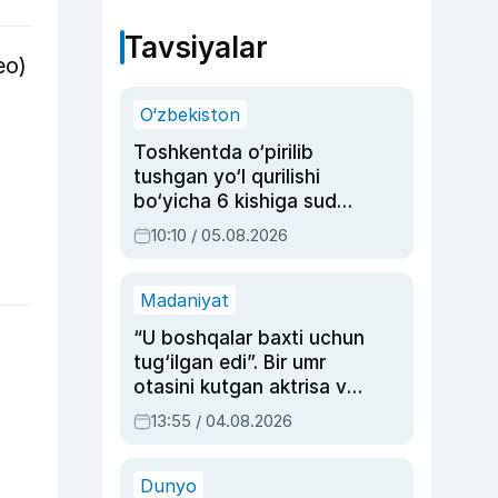
Tavsiyalar
eo)
O‘zbekiston
Toshkentda o‘pirilib
tushgan yo‘l qurilishi
bo‘yicha 6 kishiga sud
hukmi o‘qildi
10:10 / 05.08.2026
Madaniyat
“U boshqalar baxti uchun
tug‘ilgan edi”. Bir umr
otasini kutgan aktrisa va
dublyaj ustasi Rimma
13:55 / 04.08.2026
Ahmedovaning
sinovlarga to‘la hayoti
Dunyo