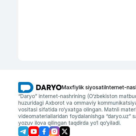
Maxfiylik siyosati
Internet-nas
“Daryo” internet-nashrining (O‘zbekiston matbuo
huzuridagi Axborot va ommaviy kommunikatsiyal
vositasi sifatida ro‘yxatga olingan. Matnli materi
videomateriallaridan foydalanishga “daryo.uz” sa
yozuv ilova qilingan taqdirda yo‘l qo‘yiladi.