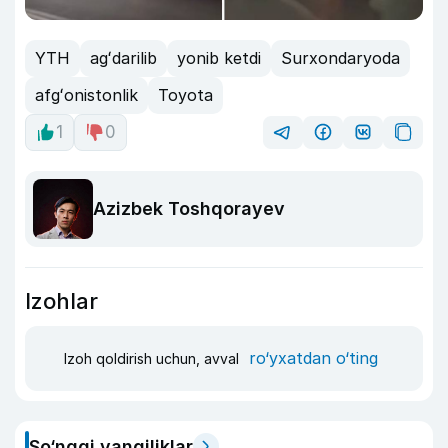
YTH
agʻdarilib
yonib ketdi
Surxondaryoda
afgʻonistonlik
Toyota
1
0
Azizbek Toshqorayev
Izohlar
ro‘yxatdan o‘ting
Izoh qoldirish uchun, avval
So‘nggi yangiliklar