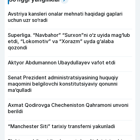
Avstriya kansleri onalar mehnati haqidagi gaplari
uchun uzr so‘radi
Superliga. “Navbahor” “Surxon”ni o‘z uyida mag‘lub
etdi, “Lokomotiv” va “Xorazm” uyda g‘alaba
qozondi
Aktyor Abdu­mannon Ubaydullayev vafot etdi
Senat Prezident administratsiyasining huquqiy
maqomini belgilovchi konstitutsiyaviy qonunni
ma’qulladi
Axmat Qodirovga Checheniston Qahramoni unvoni
berildi
“Manchester Siti” tarixiy transferni yakunladi