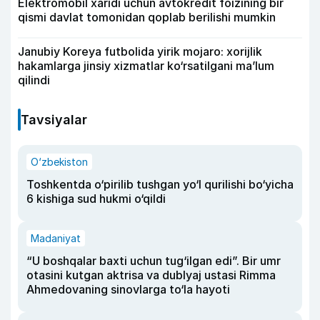
Elektromobil xaridi uchun avtokredit foizining bir
qismi davlat tomonidan qoplab berilishi mumkin
Janubiy Koreya futbolida yirik mojaro: xorijlik
hakamlarga jinsiy xizmatlar ko‘rsatilgani ma’lum
qilindi
Tavsiyalar
O‘zbekiston
Toshkentda o‘pirilib tushgan yo‘l qurilishi bo‘yicha
6 kishiga sud hukmi o‘qildi
Madaniyat
“U boshqalar baxti uchun tug‘ilgan edi”. Bir umr
otasini kutgan aktrisa va dublyaj ustasi Rimma
Ahmedovaning sinovlarga to‘la hayoti