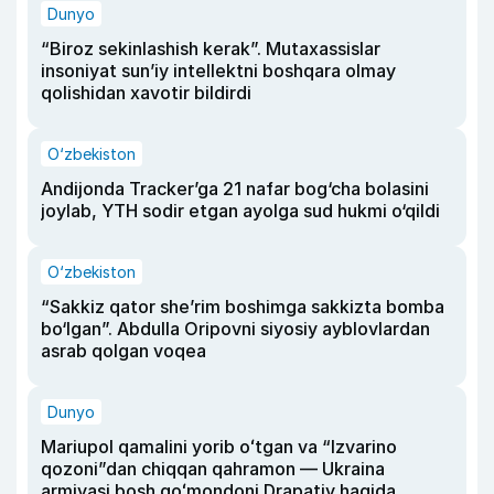
Dunyo
“Biroz sekinlashish kerak”. Mutaxassislar
insoniyat sun’iy intellektni boshqara olmay
qolishidan xavotir bildirdi
O‘zbekiston
Andijonda Tracker’ga 21 nafar bog‘cha bolasini
joylab, YTH sodir etgan ayolga sud hukmi o‘qildi
O‘zbekiston
“Sakkiz qator she’rim boshimga sakkizta bomba
bo‘lgan”. Abdulla Oripovni siyosiy ayblovlardan
asrab qolgan voqea
Dunyo
Mariupol qamalini yorib oʻtgan va “Izvarino
qozoni”dan chiqqan qahramon — Ukraina
armiyasi bosh qoʻmondoni Drapatiy haqida