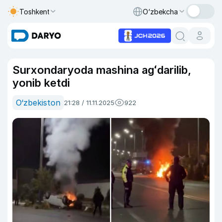
Toshkent
O‘zbekcha
Surxondaryoda mashina agʻdarilib,
yonib ketdi
O‘zbekiston
21:28 / 11.11.2025
922