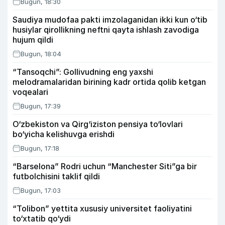
Bugun, 18:30
Saudiya mudofaa pakti imzolaganidan ikki kun o‘tib
husiylar qirollikning neftni qayta ishlash zavodiga
hujum qildi
Bugun, 18:04
“Tansoqchi”: Gollivudning eng yaxshi
melodramalaridan birining kadr ortida qolib ketgan
voqealari
Bugun, 17:39
O‘zbekiston va Qirg‘iziston pensiya to‘lovlari
bo‘yicha kelishuvga erishdi
Bugun, 17:18
“Barselona” Rodri uchun “Manchester Siti”ga bir
futbolchisini taklif qildi
Bugun, 17:03
“Tolibon” yettita xususiy universitet faoliyatini
to‘xtatib qo‘ydi