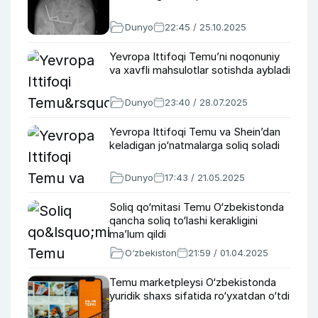
Dunyo
22:45 / 25.10.2025
Yevropa Ittifoqi Temu’ni noqonuniy
va xavfli mahsulotlar sotishda aybladi
Dunyo
23:40 / 28.07.2025
Yevropa Ittifoqi Temu va Sheinʼdan
keladigan jo‘natmalarga soliq soladi
Dunyo
17:43 / 21.05.2025
Soliq qo‘mitasi Temu O‘zbekistonda
qancha soliq to‘lashi kerakligini
maʼlum qildi
O‘zbekiston
21:59 / 01.04.2025
Temu marketpleysi O‘zbekistonda
yuridik shaxs sifatida ro‘yxatdan o‘tdi