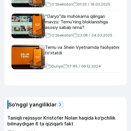
O‘zbekiston
01:20 / 19.03.2025
“Daryo”da muhokama qilingan
mavzu: Temu’ning bloklanishiga
asosiy sabab nima?
O‘zbekiston
23:08 / 04.03.2025
Temu va Shein Vyetnamda faoliyatini
to‘xtatdi
Dunyo
17:45 / 06.12.2024
So‘nggi yangiliklar
Taniqli rejissyor Kristofer Nolan haqida ko‘pchilik
bilmaydigan 6 ta qiziqarli fakt