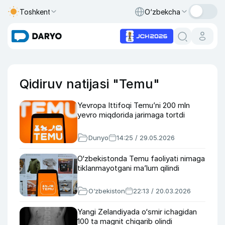
Toshkent
O‘zbekcha
Qidiruv natijasi "Temu"
Yevropa Ittifoqi Temu’ni 200 mln
yevro miqdorida jarimaga tortdi
Dunyo
14:25 / 29.05.2026
O‘zbekistonda Temu faoliyati nimaga
tiklanmayotgani ma’lum qilindi
O‘zbekiston
22:13 / 20.03.2026
Yangi Zelandiyada o‘smir ichagidan
100 ta magnit chiqarib olindi