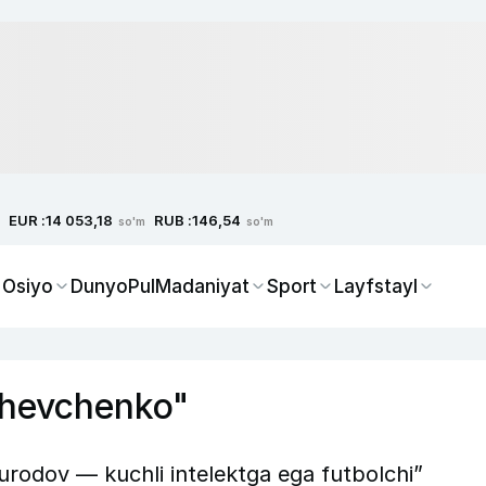
EUR :
RUB :
14 053,18
146,54
so'm
so'm
 Osiyo
Dunyo
Pul
Madaniyat
Sport
Layfstayl
 Shevchenko"
rodov — kuchli intelektga ega futbolchi”