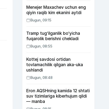
Menejer Maxachev uchun eng
qiyin raqib kim ekanini aytdi
Bugun, 09:15
Tramp tug‘ilganlik bo‘yicha
fuqarolik berishni chekladi
Bugun, 08:55
Kottej savdosi ortidan
tovlamachilik qilgan aka-uka
ushlandi
Bugun, 08:48
Eron AQSHning kamida 12 shtati
suv tizimlariga kiberhujum qildi
— manba
Bugun, 08:15