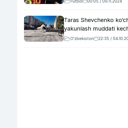
Futbol
00:05 / 09.11.2024
Taras Shevchenko ko‘cha
yakunlash muddati kechik
O‘zbekiston
22:35 / 04.10.