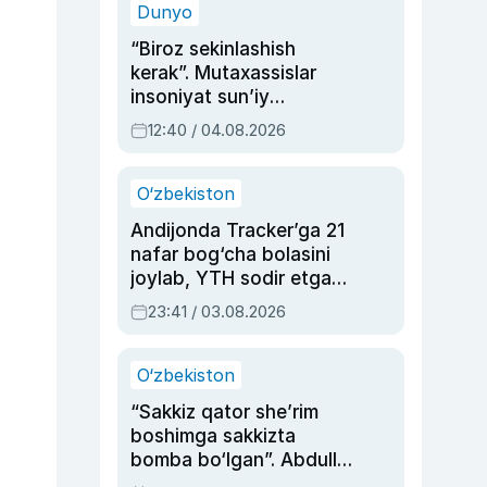
Dunyo
“Biroz sekinlashish
kerak”. Mutaxassislar
insoniyat sun’iy
intellektni boshqara
12:40 / 04.08.2026
olmay qolishidan xavotir
bildirdi
O‘zbekiston
Andijonda Tracker’ga 21
nafar bog‘cha bolasini
joylab, YTH sodir etgan
ayolga sud hukmi o‘qildi
23:41 / 03.08.2026
O‘zbekiston
“Sakkiz qator she’rim
boshimga sakkizta
bomba bo‘lgan”. Abdulla
Oripovni siyosiy