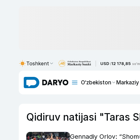
Toshkent
USD :
12 178,85
so'm
O‘zbekiston
Markaziy
Qidiruv natijasi "Taras
Gennadiy Orlov: “Shomu