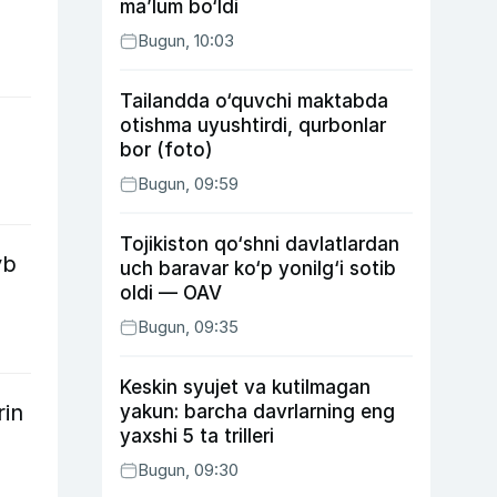
ma’lum bo‘ldi
Bugun, 10:03
Tailandda o‘quvchi maktabda
otishma uyushtirdi, qurbonlar
bor (foto)
Bugun, 09:59
Tojikiston qo‘shni davlatlardan
yb
uch baravar ko‘p yonilg‘i sotib
oldi — OAV
Bugun, 09:35
Keskin syujet va kutilmagan
rin
yakun: barcha davrlarning eng
yaxshi 5 ta trilleri
Bugun, 09:30