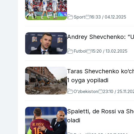
Sport
16:33 / 04.12.2025
Andrey Shevchenko: “Uk
Futbol
15:20 / 13.02.2025
Taras Shevchenko ko‘cha
1 oyga yopiladi
O‘zbekiston
23:10 / 25.11.20
Spaletti, de Rossi va Sh
oladi