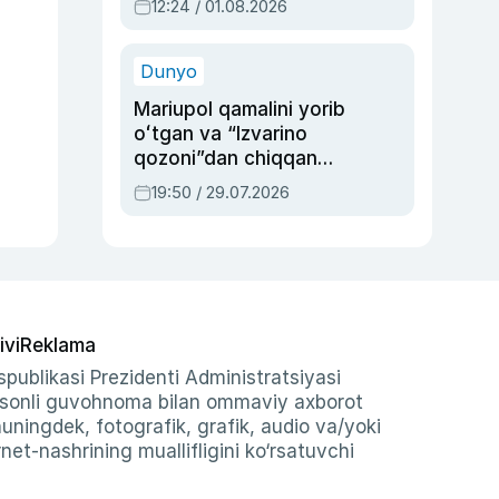
12:24 / 01.08.2026
ayblovlardan asrab
qolgan voqea
Dunyo
Mariupol qamalini yorib
oʻtgan va “Izvarino
qozoni”dan chiqqan
qahramon — Ukraina
19:50 / 29.07.2026
armiyasi bosh
qoʻmondoni Drapatiy
haqida
ivi
Reklama
publikasi Prezidenti Administratsiyasi
-sonli guvohnoma bilan ommaviy axborot
shuningdek, fotografik, grafik, audio va/yoki
et-nashrining muallifligini ko‘rsatuvchi