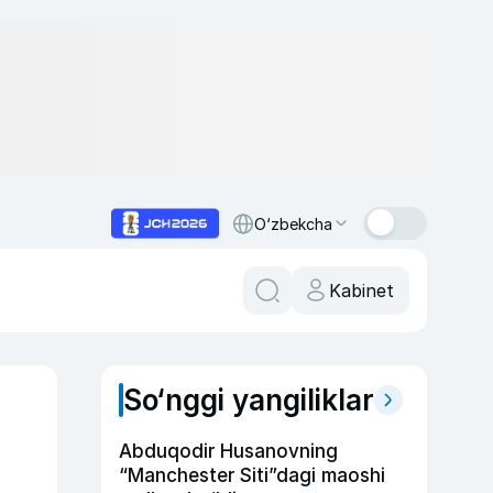
O‘zbekcha
Kabinet
So‘nggi yangiliklar
Abduqodir Husanovning
“Manchester Siti”dagi maoshi