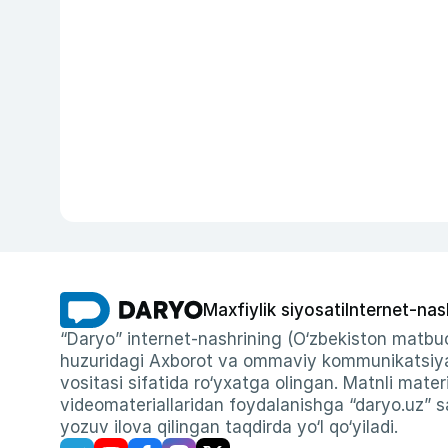
Maxfiylik siyosati
Internet-nas
“Daryo” internet-nashrining (O‘zbekiston matbuo
huzuridagi Axborot va ommaviy kommunikatsiyal
vositasi sifatida ro‘yxatga olingan. Matnli materi
videomateriallaridan foydalanishga “daryo.uz” sa
yozuv ilova qilingan taqdirda yo‘l qo‘yiladi.