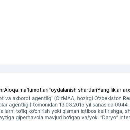
hr
Aloqa ma'lumotlari
Foydalanish shartlari
Yangiliklar arx
t va axborot agentligi (O‘zMAA, hozirgi O‘zbekiston Res
ar agentligi) tomonidan 13.03.2015 yil sanasida 0944
allarni to‘liq ko‘chirish yoki qisman iqtibos keltirishga, 
ytiga giperhavola mavjud bo‘lgan va/yoki “Daryo” intern