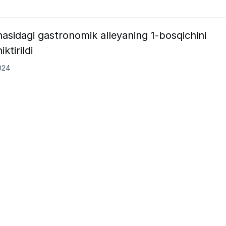
sidagi gastronomik alleyaning 1-bosqichini
tirildi
2024