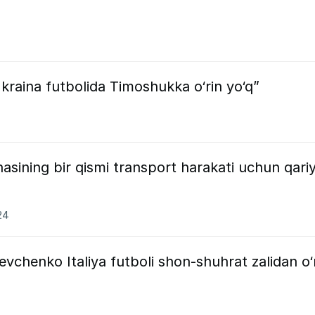
raina futbolida Timoshukka o‘rin yo‘q”
sining bir qismi transport harakati uchun qari
24
evchenko Italiya futboli shon-shuhrat zalidan o‘