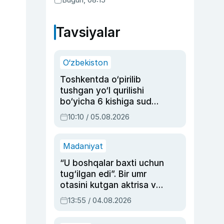
Tavsiyalar
O‘zbekiston
Toshkentda o‘pirilib
tushgan yo‘l qurilishi
bo‘yicha 6 kishiga sud
hukmi o‘qildi
10:10 / 05.08.2026
Madaniyat
“U boshqalar baxti uchun
tug‘ilgan edi”. Bir umr
otasini kutgan aktrisa va
dublyaj ustasi Rimma
13:55 / 04.08.2026
Ahmedovaning
sinovlarga to‘la hayoti