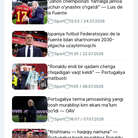
“Jahon chempionati Yamalga jamoa
uchun o‘ynashni o‘rgatdi” — Luis de
la Fuente
Sport
12:03 / 24.07.2026
Ispaniya futbol Federatsiyasi de la
Fuente bilan shartnomani 2030-
yilgacha uzaytirmoqchi
Sport
11:30 / 22.07.2026
“Ronaldu endi bir qadam chetga
chiqadigan vaqt keldi” — Portugaliya
matbuoti
Sport
11:05 / 08.07.2026
Portugaliya terma jamoasining yangi
bosh murabbiyi kim ekani ma’lum
bo‘ldi — OAV
Sport
16:07 / 07.07.2026
“Krishtianu — haqiqiy namuna” —
Portugaliya bosh murabbiyi Ronaldu