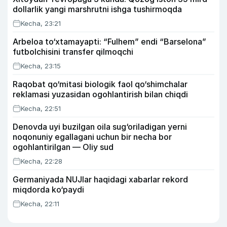
dollarlik yangi marshrutni ishga tushirmoqda
Kecha, 23:21
Arbeloa to‘xtamayapti: “Fulhem” endi “Barselona”
futbolchisini transfer qilmoqchi
Kecha, 23:15
Raqobat qo‘mitasi biologik faol qo‘shimchalar
reklamasi yuzasidan ogohlantirish bilan chiqdi
Kecha, 22:51
Denovda uyi buzilgan oila sug‘oriladigan yerni
noqonuniy egallagani uchun bir necha bor
ogohlantirilgan — Oliy sud
Kecha, 22:28
Germaniyada NUJlar haqidagi xabarlar rekord
miqdorda ko‘paydi
Kecha, 22:11