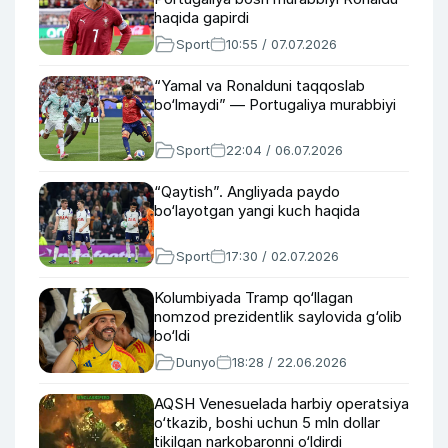
haqida gapirdi
Sport
10:55 / 07.07.2026
“Yamal va Ronalduni taqqoslab
bo‘lmaydi” — Portugaliya murabbiyi
Sport
22:04 / 06.07.2026
“Qaytish”. Angliyada paydo
bo‘layotgan yangi kuch haqida
Sport
17:30 / 02.07.2026
Kolumbiyada Tramp qo‘llagan
nomzod prezidentlik saylovida g‘olib
bo‘ldi
Dunyo
18:28 / 22.06.2026
AQSH Venesuelada harbiy operatsiya
o‘tkazib, boshi uchun 5 mln dollar
tikilgan narkobaronni o‘ldirdi