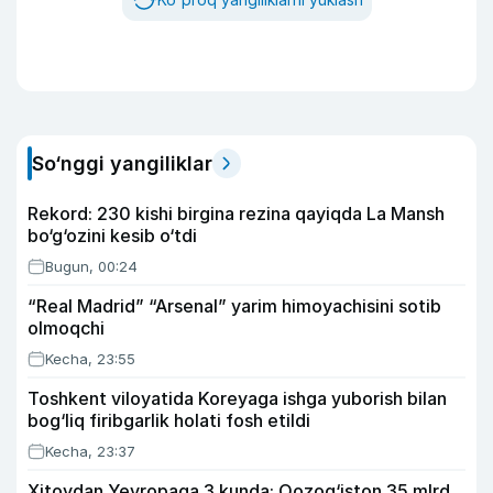
So‘nggi yangiliklar
Rekord: 230 kishi birgina rezina qayiqda La Mansh
bo‘g‘ozini kesib o‘tdi
Bugun, 00:24
“Real Madrid” “Arsenal” yarim himoyachisini sotib
olmoqchi
Kecha, 23:55
Toshkent viloyatida Koreyaga ishga yuborish bilan
bog‘liq firibgarlik holati fosh etildi
Kecha, 23:37
Xitoydan Yevropaga 3 kunda: Qozog‘iston 35 mlrd