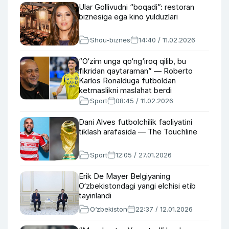
Ular Gollivudni “boqadi”: restoran
biznesiga ega kino yulduzlari
Shou-biznes
14:40 / 11.02.2026
“O‘zim unga qo‘ng‘iroq qilib, bu
fikridan qaytaraman” — Roberto
Karlos Ronalduga futboldan
ketmaslikni maslahat berdi
Sport
08:45 / 11.02.2026
Dani Alves futbolchilik faoliyatini
tiklash arafasida — The Touchline
Sport
12:05 / 27.01.2026
Erik De Mayer Belgiyaning
O‘zbekistondagi yangi elchisi etib
tayinlandi
O‘zbekiston
22:37 / 12.01.2026