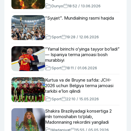
Dunyo
18:52 / 13.06.2026
“Syujet”. Mundialning rasmi haqida
Sport
19:28 / 12.06.2026
“Yamal birinchi o‘yinga tayyor bo‘ladi”
— Ispaniya terma jamoasi bosh
murabbiyi
Sport
18:11 / 01.06.2026
Kurtua va de Bruyne safda: JCH-
2026 uchun Belgiya terma jamoasi
tarkibi e’lon qilindi
Sport
22:10 / 15.05.2026
Shakira Braziliyadagi konsertiga 2
mln tomoshabin to‘plab,
Madonnaning rekordini yangiladi
Madaniyat
15:55 / 05.05.2026