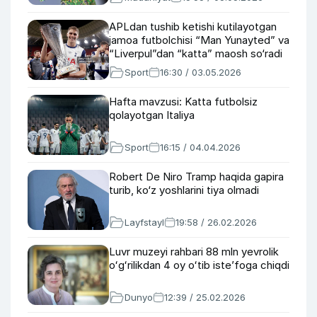
APLdan tushib ketishi kutilayotgan
jamoa futbolchisi “Man Yunayted” va
“Liverpul”dan “katta” maosh so‘radi
Sport
16:30 / 03.05.2026
Hafta mavzusi: Katta futbolsiz
qolayotgan Italiya
Sport
16:15 / 04.04.2026
Robert De Niro Tramp haqida gapira
turib, ko‘z yoshlarini tiya olmadi
Layfstayl
19:58 / 26.02.2026
Luvr muzeyi rahbari 88 mln yevrolik
oʻgʻrilikdan 4 oy oʻtib iste’foga chiqdi
Dunyo
12:39 / 25.02.2026