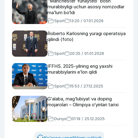
“Manchester Yunayted” bosh
murabbiyligi uchun asosiy nomzodlar
ma’lum bo‘ldi
Sport
13:20 / 07.01.2026
Roberto Karlosning yuragi operatsiya
qilindi (foto)
Sport
20:35 / 01.01.2026
IFFHS. 2025-yilning eng yaxshi
murabbiylarini e’lon qildi
Sport
15:53 / 27.12.2025
Gʻalaba, mag‘lubiyat va doping
mojarolari – Olimpiya o‘yinlari tarixi
Dunyo
01:19 / 25.12.2025
Ko'proq yangiliklarni yuklash