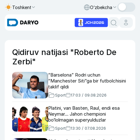
Toshkent
O‘zbekcha
Qidiruv natijasi "Roberto De
Zerbi"
“Barselona” Rodri uchun
“Manchester Siti”ga bir futbolchisini
taklif qildi
Sport
17:03 / 09.08.2026
Platini, van Basten, Raul, endi esa
Neymar... Jahon chempioni
bo‘lolmagan superyulduzlar
Sport
13:30 / 07.08.2026