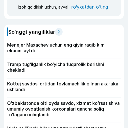
ro‘yxatdan o‘ting
Izoh qoldirish uchun, avval
So‘nggi yangiliklar
Menejer Maxachev uchun eng qiyin raqib kim
ekanini aytdi
Tramp tug‘ilganlik bo‘yicha fuqarolik berishni
chekladi
Kottej savdosi ortidan tovlamachilik qilgan aka-uka
ushlandi
Oʻzbekistonda olti oyda savdo, xizmat koʻrsatish va
umumiy ovqatlanish korxonalari qancha soliq
toʻlagani ochiqlandi