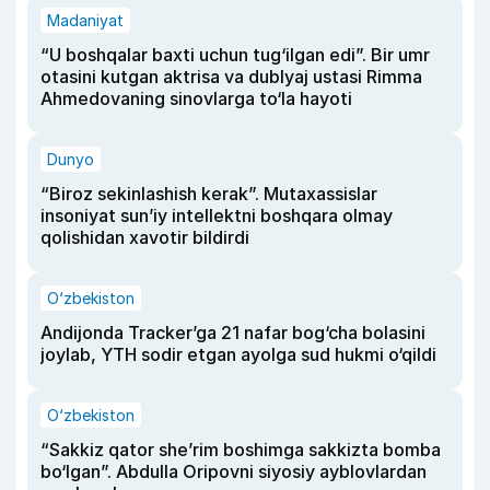
Madaniyat
“U boshqalar baxti uchun tug‘ilgan edi”. Bir umr
otasini kutgan aktrisa va dublyaj ustasi Rimma
Ahmedovaning sinovlarga to‘la hayoti
Dunyo
“Biroz sekinlashish kerak”. Mutaxassislar
insoniyat sun’iy intellektni boshqara olmay
qolishidan xavotir bildirdi
O‘zbekiston
Andijonda Tracker’ga 21 nafar bog‘cha bolasini
joylab, YTH sodir etgan ayolga sud hukmi o‘qildi
O‘zbekiston
“Sakkiz qator she’rim boshimga sakkizta bomba
bo‘lgan”. Abdulla Oripovni siyosiy ayblovlardan