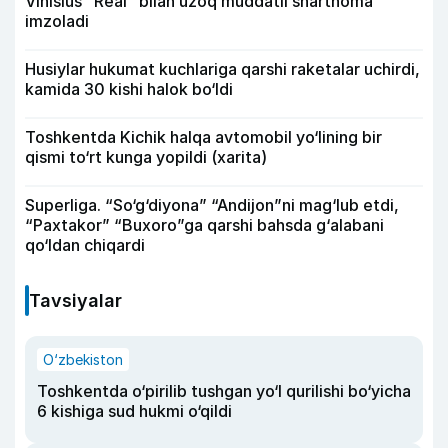
Vinisius “Real” bilan uzoq muddatli shartnoma
imzoladi
Husiylar hukumat kuchlariga qarshi raketalar uchirdi,
kamida 30 kishi halok bo‘ldi
Toshkentda Kichik halqa avtomobil yo‘lining bir
qismi to‘rt kunga yopildi (xarita)
Superliga. “So‘g‘diyona” “Andijon”ni mag‘lub etdi,
“Paxtakor” “Buxoro”ga qarshi bahsda g‘alabani
qo‘ldan chiqardi
Tavsiyalar
O‘zbekiston
Toshkentda o‘pirilib tushgan yo‘l qurilishi bo‘yicha
6 kishiga sud hukmi o‘qildi