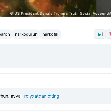
baron
narkoguruh
narkotik
1
uchun, avval
ro‘yxatdan o‘ting