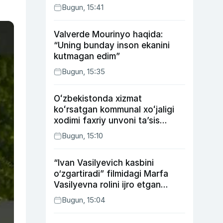
Bugun, 15:41
Valverde Mourinyo haqida:
“Uning bunday inson ekanini
kutmagan edim”
Bugun, 15:35
Oʻzbekistonda xizmat
koʻrsatgan kommunal xoʻjaligi
xodimi faxriy unvoni taʼsis
etilishi mumkin
Bugun, 15:10
“Ivan Vasilyevich kasbini
o‘zgartiradi” filmidagi Marfa
Vasilyevna rolini ijro etgan
aktrisaning taqdiri qanday
Bugun, 15:04
kechdi?