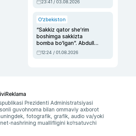
23:41 / 03.08.2026
O‘zbekiston
“Sakkiz qator she’rim
boshimga sakkizta
bomba bo‘lgan”. Abdulla
Oripovni siyosiy
12:24 / 01.08.2026
ayblovlardan asrab
qolgan voqea
ivi
Reklama
publikasi Prezidenti Administratsiyasi
-sonli guvohnoma bilan ommaviy axborot
shuningdek, fotografik, grafik, audio va/yoki
et-nashrining muallifligini ko‘rsatuvchi