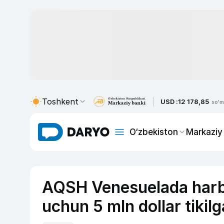
Toshkent
USD :
12 178,85
so'm
O‘zbekiston
Markaziy
AQSH Venesuelada harbi
uchun 5 mln dollar tikil