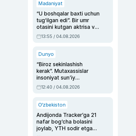
Madaniyat
“U boshqalar baxti uchun
tug‘ilgan edi”. Bir umr
otasini kutgan aktrisa va
dublyaj ustasi Rimma
13:55 / 04.08.2026
Ahmedovaning
sinovlarga to‘la hayoti
Dunyo
“Biroz sekinlashish
kerak”. Mutaxassislar
insoniyat sun’iy
intellektni boshqara
12:40 / 04.08.2026
olmay qolishidan xavotir
bildirdi
O‘zbekiston
Andijonda Tracker’ga 21
nafar bog‘cha bolasini
joylab, YTH sodir etgan
ayolga sud hukmi o‘qildi