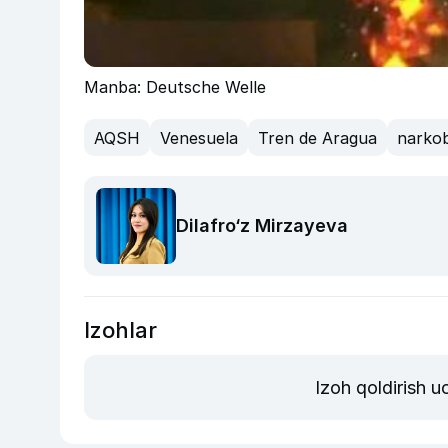
Manba: Deutsche Welle
AQSH
Venesuela
Tren de Aragua
narko
Dilafro‘z Mirzayeva
Izohlar
Izoh qoldirish 