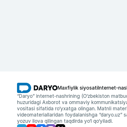
Maxfiylik siyosati
Internet-nas
“Daryo” internet-nashrining (O‘zbekiston matbuo
huzuridagi Axborot va ommaviy kommunikatsiyal
vositasi sifatida ro‘yxatga olingan. Matnli materi
videomateriallaridan foydalanishga “daryo.uz” sa
yozuv ilova qilingan taqdirda yo‘l qo‘yiladi.