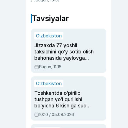
Tavsiyalar
O‘zbekiston
Jizzaxda 77 yoshli
taksichini qo‘y sotib olish
bahonasida yaylovga
olib borib o‘ldirgan yigit
Bugun, 11:15
20 yilga qamaldi
O‘zbekiston
Toshkentda o‘pirilib
tushgan yo‘l qurilishi
bo‘yicha 6 kishiga sud
hukmi o‘qildi
10:10 / 05.08.2026