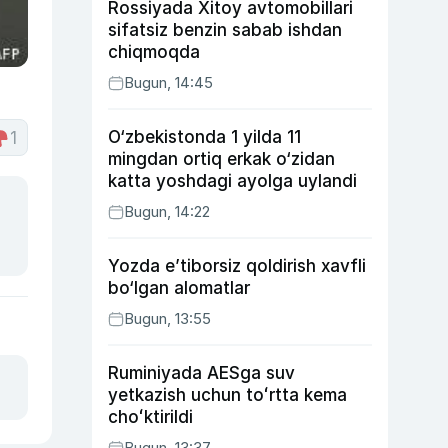
Rossiyada Xitoy avtomobillari
sifatsiz benzin sabab ishdan
chiqmoqda
Bugun, 14:45
O‘zbekistonda 1 yilda 11
1
mingdan ortiq erkak o‘zidan
katta yoshdagi ayolga uylandi
Bugun, 14:22
Yozda e’tiborsiz qoldirish xavfli
bo‘lgan alomatlar
Bugun, 13:55
Ruminiyada AESga suv
yetkazish uchun toʻrtta kema
choʻktirildi
Bugun, 13:37