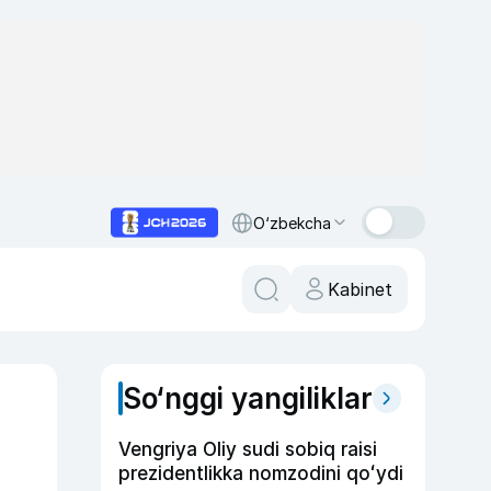
O‘zbekcha
Kabinet
So‘nggi yangiliklar
Vengriya Oliy sudi sobiq raisi
prezidentlikka nomzodini qoʻydi