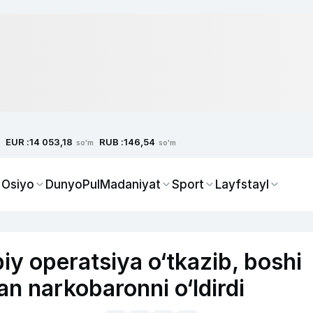
EUR :
RUB :
14 053,18
146,54
so'm
so'm
 Osiyo
Dunyo
Pul
Madaniyat
Sport
Layfstayl
y operatsiya o‘tkazib, boshi
gan narkobaronni o‘ldirdi