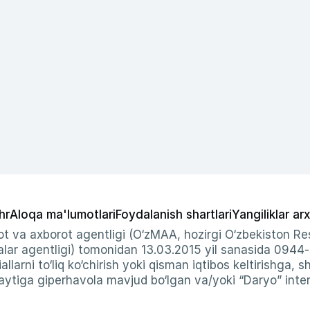
hr
Aloqa ma'lumotlari
Foydalanish shartlari
Yangiliklar arx
t va axborot agentligi (O‘zMAA, hozirgi O‘zbekiston Res
ar agentligi) tomonidan 13.03.2015 yil sanasida 0944
allarni to‘liq ko‘chirish yoki qisman iqtibos keltirishga, 
ytiga giperhavola mavjud bo‘lgan va/yoki “Daryo” intern