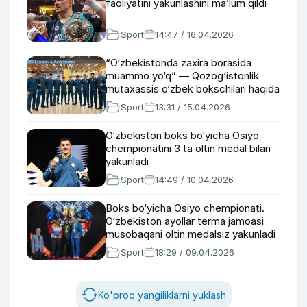
faoliyatini yakunlashini ma’lum qildi
Sport
14:47 / 16.04.2026
“O‘zbekistonda zaxira borasida
muammo yo‘q” — Qozog‘istonlik
mutaxassis o‘zbek bokschilari haqida
Sport
13:31 / 15.04.2026
O‘zbekiston boks bo‘yicha Osiyo
chempionatini 3 ta oltin medal bilan
yakunladi
Sport
14:49 / 10.04.2026
Boks bo‘yicha Osiyo chempionati.
O‘zbekiston ayollar terma jamoasi
musobaqani oltin medalsiz yakunladi
Sport
18:29 / 09.04.2026
Ko'proq yangiliklarni yuklash