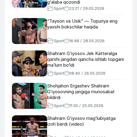
g‘alaba qozondi
Sport
23:21 / 29.05.2026
“Tayson va Usik” — Topuriya eng
yaxshi bokschilar haqida
Sport
16:48 / 28.05.2026
Shahram G‘iyosov Jek Katteralga
qarshi jangdan qancha ishlab topgani
ma’lum bo‘ldi
Sport
08:40 / 26.05.2026
Shohjahon Ergashev Shahram
Gʻiyosovning jangiga munosabat
bildirdi
Sport
11:30 / 25.05.2026
Shahram Gʻiyosov magʻlubiyatga
izoh berdi (video)