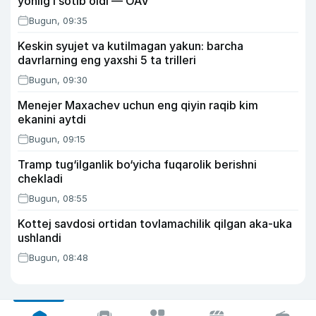
yonilg‘i sotib oldi — OAV
Bugun, 09:35
Keskin syujet va kutilmagan yakun: barcha
davrlarning eng yaxshi 5 ta trilleri
Bugun, 09:30
Menejer Maxachev uchun eng qiyin raqib kim
ekanini aytdi
Bugun, 09:15
Tramp tug‘ilganlik bo‘yicha fuqarolik berishni
chekladi
Bugun, 08:55
Kottej savdosi ortidan tovlamachilik qilgan aka-uka
ushlandi
Bugun, 08:48