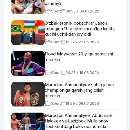
qanday?
Sport
08:55 / 09.07.2026
O‘zbekistonlik bokschilar Jahon
kubogida 11 ta medalni qo‘lga kiritib,
kuchli uchlikdan joy oldi
Sport
13:22 / 22.06.2026
Floyd Meyvezer 20 yilga qamalishi
mumkin
Sport
20:25 / 18.06.2026
Murodjon Ahmadaliyev sobiq jahon
chempioniga qarshi jang qilishi
mumkin
Sport
18:29 / 09.06.2026
Murodjon Ahmadaliyev, Abdumalik
Halokov va Lazizbek Mullajonov
Toshkentdagi boks oqshomida