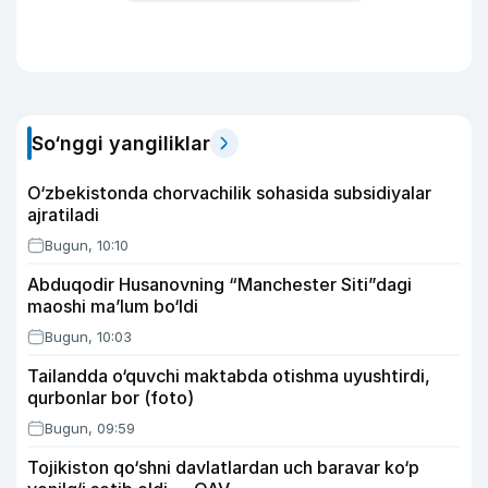
So‘nggi yangiliklar
O‘zbekistonda chorvachilik sohasida subsidiyalar
ajratiladi
Bugun, 10:10
Abduqodir Husanovning “Manchester Siti”dagi
maoshi ma’lum bo‘ldi
Bugun, 10:03
Tailandda o‘quvchi maktabda otishma uyushtirdi,
qurbonlar bor (foto)
Bugun, 09:59
Tojikiston qo‘shni davlatlardan uch baravar ko‘p