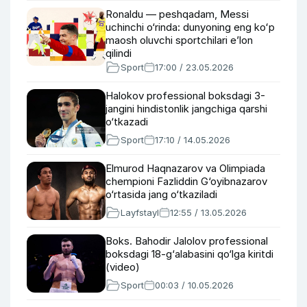
Ronaldu — peshqadam, Messi
uchinchi o‘rinda: dunyoning eng koʻp
maosh oluvchi sportchilari e’lon
qilindi
Sport
17:00 / 23.05.2026
Halokov professional boksdagi 3-
jangini hindistonlik jangchiga qarshi
o‘tkazadi
Sport
17:10 / 14.05.2026
Elmurod Haqnazarov va Olimpiada
chempioni Fazliddin G‘oyibnazarov
o‘rtasida jang o‘tkaziladi
Layfstayl
12:55 / 13.05.2026
Boks. Bahodir Jalolov professional
boksdagi 18-g‘alabasini qo‘lga kiritdi
(video)
Sport
00:03 / 10.05.2026