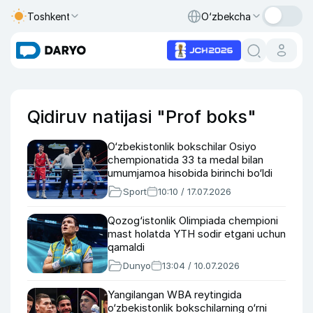
Toshkent
O‘zbekcha
Qidiruv natijasi "Prof boks"
O‘zbekistonlik bokschilar Osiyo
chempionatida 33 ta medal bilan
umumjamoa hisobida birinchi bo‘ldi
Sport
10:10 / 17.07.2026
Qozog‘istonlik Olimpiada chempioni
mast holatda YTH sodir etgani uchun
qamaldi
Dunyo
13:04 / 10.07.2026
Yangilangan WBA reytingida
o‘zbekistonlik bokschilarning o‘rni