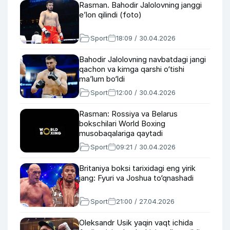
Rasman. Bahodir Jalolovning janggi
e’lon qilindi (foto)
Sport
18:09 / 30.04.2026
Bahodir Jalolovning navbatdagi jangi
qachon va kimga qarshi o‘tishi
ma’lum bo‘ldi
Sport
12:00 / 30.04.2026
Rasman: Rossiya va Belarus
bokschilari World Boxing
musobaqalariga qaytadi
Sport
09:21 / 30.04.2026
Britaniya boksi tarixidagi eng yirik
jang: Fyuri va Joshua to‘qnashadi
Sport
21:00 / 27.04.2026
Oleksandr Usik yaqin vaqt ichida