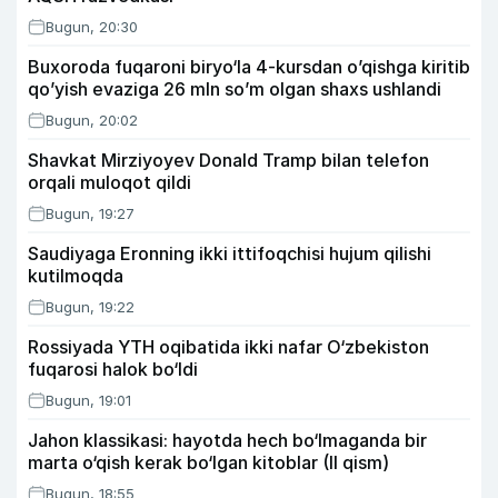
Bugun, 20:30
Buxoroda fuqaroni biryo‘la 4-kursdan o’qishga kiritib
qo’yish evaziga 26 mln so’m olgan shaxs ushlandi
Bugun, 20:02
Shavkat Mirziyoyev Donald Tramp bilan telefon
orqali muloqot qildi
Bugun, 19:27
Saudiyaga Eronning ikki ittifoqchisi hujum qilishi
kutilmoqda
Bugun, 19:22
Rossiyada YTH oqibatida ikki nafar O‘zbekiston
fuqarosi halok bo‘ldi
Bugun, 19:01
Jahon klassikasi: hayotda hech bo‘lmaganda bir
marta o‘qish kerak bo‘lgan kitoblar (II qism)
Bugun, 18:55