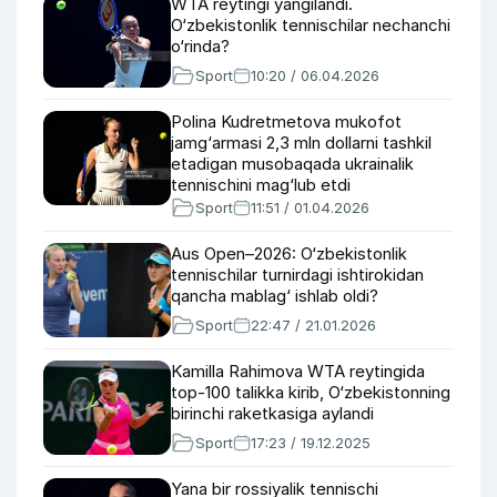
WTA reytingi yangilandi.
O‘zbekistonlik tennischilar nechanchi
o‘rinda?
Sport
10:20 / 06.04.2026
Polina Kudretmetova mukofot
jamg‘armasi 2,3 mln dollarni tashkil
etadigan musobaqada ukrainalik
tennischini mag‘lub etdi
Sport
11:51 / 01.04.2026
Aus Open–2026: O‘zbekistonlik
tennischilar turnirdagi ishtirokidan
qancha mablag‘ ishlab oldi?
Sport
22:47 / 21.01.2026
Kamilla Rahimova WTA reytingida
top-100 talikka kirib, O‘zbekistonning
birinchi raketkasiga aylandi
Sport
17:23 / 19.12.2025
Yana bir rossiyalik tennischi