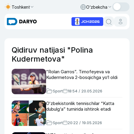
Toshkent
O‘zbekcha
Qidiruv natijasi "Polina
Kudermetova"
“Rolan Garros”. Timofeyeva va
Kudermetova 2-bosqichga yo‘l oldi
Sport
18:54 / 20.05.2026
Oʻzbekistonlik tennischilar “Katta
dubulg‘a” turnirida ishtirok etadi
Sport
20:22 / 19.05.2026