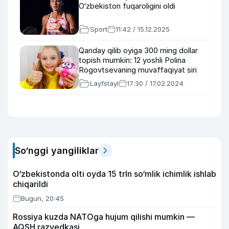
O‘zbekiston fuqaroligini oldi
Sport
11:42 / 15.12.2025
Qanday qilib oyiga 300 ming dollar
topish mumkin: 12 yoshli Polina
Rogovtsevaning muvaffaqiyat siri
Layfstayl
17:30 / 17.02.2024
So‘nggi yangiliklar
O‘zbekistonda olti oyda 15 trln so‘mlik ichimlik ishlab
chiqarildi
Bugun, 20:45
Rossiya kuzda NATOga hujum qilishi mumkin —
AQSH razvedkasi