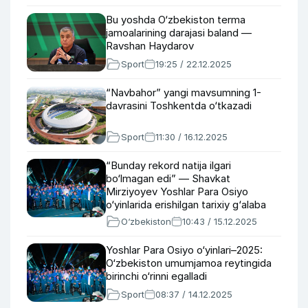
Bu yoshda O‘zbekiston terma
jamoalarining darajasi baland —
Ravshan Haydarov
Sport
19:25 / 22.12.2025
“Navbahor” yangi mavsumning 1-
davrasini Toshkentda o‘tkazadi
Sport
11:30 / 16.12.2025
“Bunday rekord natija ilgari
bo‘lmagan edi” — Shavkat
Mirziyoyev Yoshlar Para Osiyo
o‘yinlarida erishilgan tarixiy g‘alaba
bilan tabrikladi
O‘zbekiston
10:43 / 15.12.2025
Yoshlar Para Osiyo o‘yinlari–2025:
O‘zbekiston umumjamoa reytingida
birinchi o‘rinni egalladi
Sport
08:37 / 14.12.2025