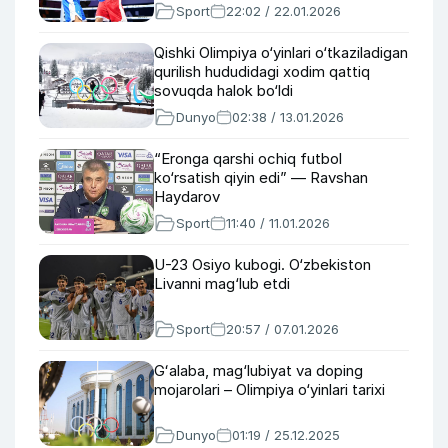
Sport
22:02 / 22.01.2026
Qishki Olimpiya o‘yinlari o‘tkaziladigan
qurilish hududidagi xodim qattiq
sovuqda halok bo‘ldi
Dunyo
02:38 / 13.01.2026
“Eronga qarshi ochiq futbol
ko‘rsatish qiyin edi” — Ravshan
Haydarov
Sport
11:40 / 11.01.2026
U-23 Osiyo kubogi. O‘zbekiston
Livanni mag‘lub etdi
Sport
20:57 / 07.01.2026
Gʻalaba, mag‘lubiyat va doping
mojarolari – Olimpiya o‘yinlari tarixi
Dunyo
01:19 / 25.12.2025