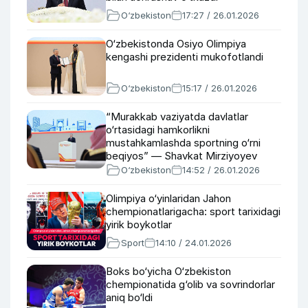
O‘zbekiston
17:27 / 26.01.2026
O‘zbekistonda Osiyo Olimpiya
kengashi prezidenti mukofotlandi
O‘zbekiston
15:17 / 26.01.2026
“Murakkab vaziyatda davlatlar
o‘rtasidagi hamkorlikni
mustahkamlashda sportning o‘rni
beqiyos” — Shavkat Mirziyoyev
O‘zbekiston
14:52 / 26.01.2026
Olimpiya o‘yinlaridan Jahon
chempionatlarigacha: sport tarixidagi
yirik boykotlar
Sport
14:10 / 24.01.2026
Boks bo‘yicha O‘zbekiston
chempionatida g‘olib va sovrindorlar
aniq bo‘ldi