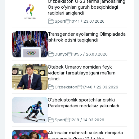
Oʻzbekiston U-23 terma jamoasining
Osiyo o‘yinlari guruh bosqichidagi
raqiblari aniqlandi
Sport
10:41 / 23.07.2026
Transgender ayollarning Olimpiadada
ishtirok etishi taqiqlandi
Dunyo
18:55 / 26.03.2026
Otabek Umarov nomidan feyk
videolar tarqatilayotgani ma’lum
qilindi
O‘zbekiston
17:40 / 22.03.2026
O‘zbekistonlik sportchilar qishki
Paralimpiadani medalsiz yakunladi
Sport
12:18 / 14.03.2026
Aktrisalar mahorati yuksak darajada
namoyon bo‘lgan 10 ta film