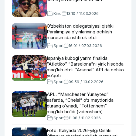
Kino
13:10 / 11.03.2026
O‘zbekiston delegatsiyasi qishki
Paralimpiya o‘yinlarining ochilish
marosimida ishtirok etdi
Sport
16:01 / 07.03.2026
Ispaniya kubogi yarim finalida
“Atletiko” “Barselona”ni yirik hisobda
mag‘lub etdi. “Arsenal” APLda ochko
yo‘qoti
Sport
09:59 / 13.02.2026
APL. “Manchester Yunayted”
safarda, “Chelsi” o‘z maydonida
durang o‘ynadi, “Tottenhem”
mag‘lub bo‘ldi (videosharh)
Sport
11:08 / 11.02.2026
Foto: Italiyada 2026-yilgi Qishki