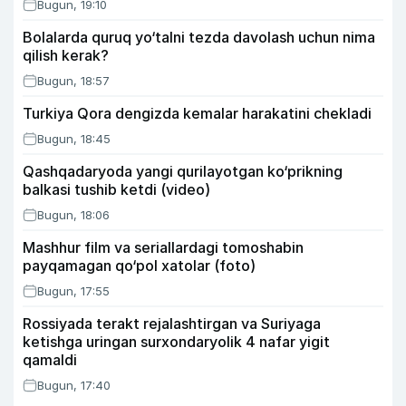
Bugun, 19:10
Bolalarda quruq yo‘talni tezda davolash uchun nima
qilish kerak?
Bugun, 18:57
Turkiya Qora dengizda kemalar harakatini chekladi
Bugun, 18:45
Qashqadaryoda yangi qurilayotgan ko‘prikning
balkasi tushib ketdi (video)
Bugun, 18:06
Mashhur film va seriallardagi tomoshabin
payqamagan qo‘pol xatolar (foto)
Bugun, 17:55
Rossiyada terakt rejalashtirgan va Suriyaga
ketishga uringan surxondaryolik 4 nafar yigit
qamaldi
Bugun, 17:40