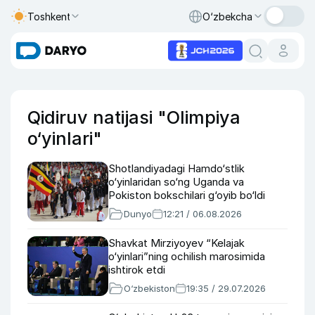
Toshkent
O‘zbekcha
Qidiruv natijasi "Olimpiya
o‘yinlari"
Shotlandiyadagi Hamdo‘stlik
o‘yinlaridan so‘ng Uganda va
Pokiston bokschilari g‘oyib bo‘ldi
Dunyo
12:21 / 06.08.2026
Shavkat Mirziyoyev “Kelajak
o‘yinlari”ning ochilish marosimida
ishtirok etdi
O‘zbekiston
19:35 / 29.07.2026