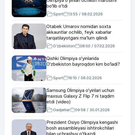
Olimpiya o‘yinlari ochilish marosimi
bo‘lib o‘tdi
Sport
13:55 / 08.02.2026
Otabek Umarov nomidan soxta
akkauntlar ochilib, feyk xabarlar
tarqatilayotgani ma’lum qilindi
O‘zbekiston
08:00 / 07.02.2026
Qishki Olimpiya o‘yinlarida
O‘zbekiston bayroqdori kim bo‘ladi?
Sport
16:10 / 06.02.2026
Samsung Olimpiya o‘yinlari uchun
maxsus Galaxy Z Flip 7 ni taqdim
etdi (video)
Gadjetlar
09:58 / 30.01.2026
Prezident Osiyo Olimpiya kengashi
bosh assambleyasi ishtirokchilari
bilan uchrashuv o‘tkazdi