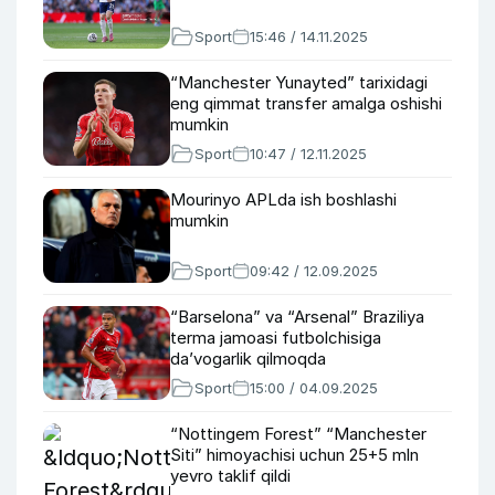
Sport
15:46 / 14.11.2025
“Manchester Yunayted” tarixidagi
eng qimmat transfer amalga oshishi
mumkin
Sport
10:47 / 12.11.2025
Mourinyo APLda ish boshlashi
mumkin
Sport
09:42 / 12.09.2025
“Barselona” va “Arsenal” Braziliya
terma jamoasi futbolchisiga
da’vogarlik qilmoqda
Sport
15:00 / 04.09.2025
“Nottingem Forest” “Manchester
Siti” himoyachisi uchun 25+5 mln
yevro taklif qildi