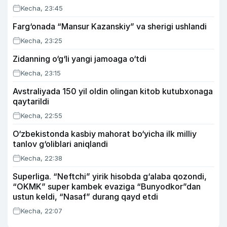
Kecha, 23:45
Farg‘onada “Mansur Kazanskiy” va sherigi ushlandi
Kecha, 23:25
Zidanning o‘g‘li yangi jamoaga o‘tdi
Kecha, 23:15
Avstraliyada 150 yil oldin olingan kitob kutubxonaga
qaytarildi
Kecha, 22:55
O‘zbekistonda kasbiy mahorat bo‘yicha ilk milliy
tanlov g‘oliblari aniqlandi
Kecha, 22:38
Superliga. “Neftchi” yirik hisobda g‘alaba qozondi,
“OKMK” super kambek evaziga “Bunyodkor”dan
ustun keldi, “Nasaf” durang qayd etdi
Kecha, 22:07