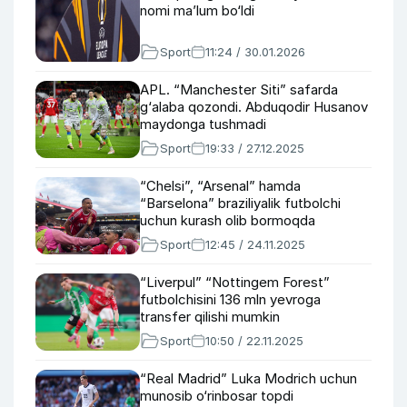
nomi ma’lum bo‘ldi
Sport
11:24 / 30.01.2026
APL. “Manchester Siti” safarda
g‘alaba qozondi. Abduqodir Husanov
maydonga tushmadi
Sport
19:33 / 27.12.2025
“Chelsi”, “Arsenal” hamda
“Barselona” braziliyalik futbolchi
uchun kurash olib bormoqda
Sport
12:45 / 24.11.2025
“Liverpul” “Nottingem Forest”
futbolchisini 136 mln yevroga
transfer qilishi mumkin
Sport
10:50 / 22.11.2025
“Real Madrid” Luka Modrich uchun
munosib o‘rinbosar topdi