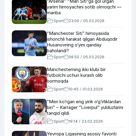
“Arsenal” “Man Siti”ga gol urgan
yarim himoyachini sotib olmoqchi —
manba
Sport
23:00 / 05.03.2026
“Manchester Siti” himoyasida
ishonchli harakat qilgan Abduqodir
Husanovning o‘yini qanday
baholandi?
Sport
08:50 / 05.03.2026
Manchesterning ikki klubi bir
futbolchi uchun kurash olib
bormoqda
Sport
10:45 / 01.03.2026
“Men ko‘rgan eng yirik o‘g‘irliklardan
biri” – Karrager “Liverpul” yulduzlarini
tanqid qildi
Sport
19:14 / 23.02.2026
Yevropa Ligasining asosiy favoriti