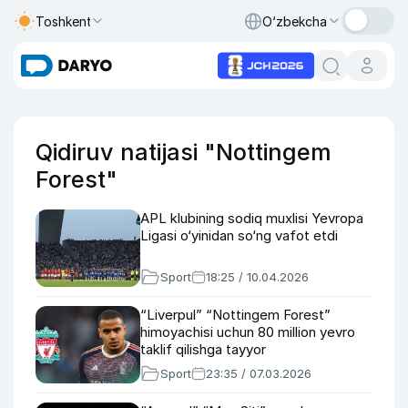
Toshkent
O‘zbekcha
Qidiruv natijasi "Nottingem
Forest"
APL klubining sodiq muxlisi Yevropa
Ligasi o‘yinidan so‘ng vafot etdi
Sport
18:25 / 10.04.2026
“Liverpul” “Nottingem Forest”
himoyachisi uchun 80 million yevro
taklif qilishga tayyor
Sport
23:35 / 07.03.2026