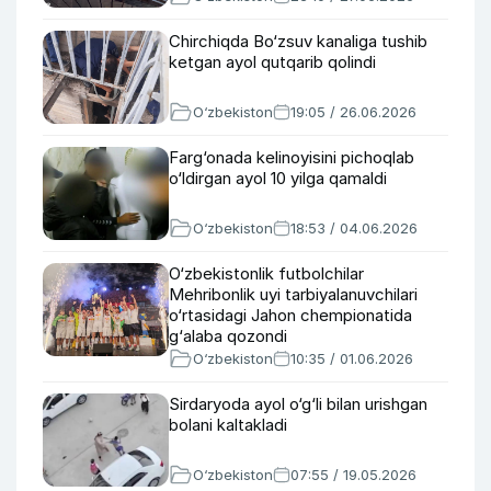
Chirchiqda Bo‘zsuv kanaliga tushib
ketgan ayol qutqarib qolindi
O‘zbekiston
19:05 / 26.06.2026
Farg‘onada kelinoyisini pichoqlab
o‘ldirgan ayol 10 yilga qamaldi
O‘zbekiston
18:53 / 04.06.2026
O‘zbekistonlik futbolchilar
Mehribonlik uyi tarbiyalanuvchilari
o‘rtasidagi Jahon chempionatida
g‘alaba qozondi
O‘zbekiston
10:35 / 01.06.2026
Sirdaryoda ayol o‘g‘li bilan urishgan
bolani kaltakladi
O‘zbekiston
07:55 / 19.05.2026