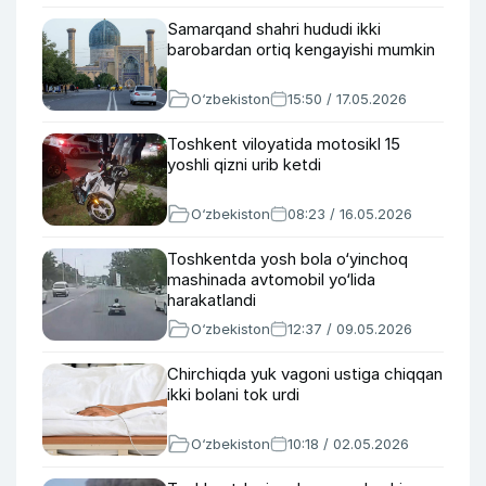
Samarqand shahri hududi ikki
barobardan ortiq kengayishi mumkin
O‘zbekiston
15:50 / 17.05.2026
Toshkent viloyatida motosikl 15
yoshli qizni urib ketdi
O‘zbekiston
08:23 / 16.05.2026
Toshkentda yosh bola o‘yinchoq
mashinada avtomobil yo‘lida
harakatlandi
O‘zbekiston
12:37 / 09.05.2026
Chirchiqda yuk vagoni ustiga chiqqan
ikki bolani tok urdi
O‘zbekiston
10:18 / 02.05.2026