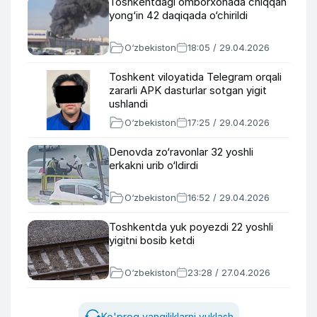
Toshkentdagi omborxonada chiqqan
yong‘in 42 daqiqada o‘chirildi
O‘zbekiston
18:05 / 29.04.2026
Toshkent viloyatida Telegram orqali
zararli APK dasturlar sotgan yigit
ushlandi
O‘zbekiston
17:25 / 29.04.2026
Denovda zo‘ravonlar 32 yoshli
erkakni urib o‘ldirdi
O‘zbekiston
16:52 / 29.04.2026
Toshkentda yuk poyezdi 22 yoshli
yigitni bosib ketdi
O‘zbekiston
23:28 / 27.04.2026
Ko'proq yangiliklarni yuklash