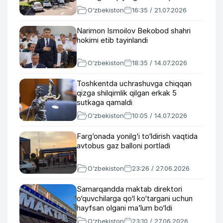
O‘zbekiston
16:35 / 21.07.2026
Narimon Ismoilov Bekobod shahri
hokimi etib tayinlandi
O‘zbekiston
18:35 / 14.07.2026
Toshkentda uchrashuvga chiqqan
qizga shilqimlik qilgan erkak 5
sutkaga qamaldi
O‘zbekiston
10:05 / 14.07.2026
Farg‘onada yonilg‘i to‘ldirish vaqtida
avtobus gaz balloni portladi
O‘zbekiston
23:26 / 27.06.2026
Samarqandda maktab direktori
o‘quvchilarga qo‘l ko‘targani uchun
hayfsan olgani ma’lum bo‘ldi
O‘zbekiston
23:10 / 27.06.2026