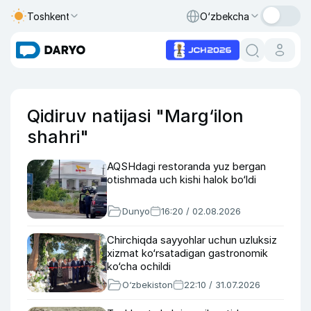
Toshkent
O‘zbekcha
Qidiruv natijasi "Marg‘ilon
shahri"
AQSHdagi restoranda yuz bergan
otishmada uch kishi halok bo‘ldi
Dunyo
16:20 / 02.08.2026
Chirchiqda sayyohlar uchun uzluksiz
xizmat ko‘rsatadigan gastronomik
ko‘cha ochildi
O‘zbekiston
22:10 / 31.07.2026