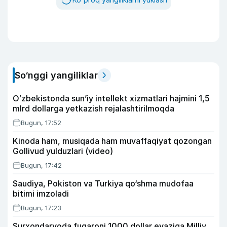
So‘nggi yangiliklar
Oʻzbekistonda sunʼiy intellekt xizmatlari hajmini 1,5
mlrd dollarga yetkazish rejalashtirilmoqda
Bugun, 17:52
Kinoda ham, musiqada ham muvaffaqiyat qozongan
Gollivud yulduzlari (video)
Bugun, 17:42
Saudiya, Pokiston va Turkiya qo‘shma mudofaa
bitimi imzoladi
Bugun, 17:23
Surxondaryoda fuqaroni 1000 dollar evaziga Milliy