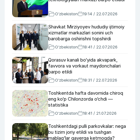
O‘zbekiston
19:14 / 22.07.2026
Shavkat Mirziyoyev hududiy ijtimoiy
xizmatlar markazlari sonini uch
barobarga oshirishni topshirdi
O‘zbekiston
18:41 / 22.07.2026
Qorasuv kanali bo‘yida akvapark,
favvora va vorkaut maydonchalari
barpo etildi
O‘zbekiston
18:31 / 22.07.2026
Toshkentda hafta davomida chiroq
eng ko‘p Chilonzorda o‘chdi —
statistika
O‘zbekiston
18:41 / 21.07.2026
Toshkentdagi pulli parkovkalar: nega
bu tizim joriy etildi va tushgan
mablag‘lar qayerga ketmoqda?