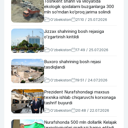
Toshkent shahri va viloyatida
ekologik qoidalarni buzganlarga 300
mln so‘mdan ko‘proq jarima solindi
O‘zbekiston
21:10 / 25.07.2026
Jizzax shahrining bosh rejasiga
o‘zgartirish kiritildi
O‘zbekiston
17:49 / 25.07.2026
Buxoro shahrining bosh rejasi
tasdiqlandi
O‘zbekiston
19:51 / 24.07.2026
Prezident Nurafshondagi maxsus
texnika ishlab chiqaruvchi korxonaga
tashrif buyurdi
O‘zbekiston
20:48 / 22.07.2026
Nurafshonda 500 mln dollarlik Kelajak
texnologiyalari markazi barpo etiladi