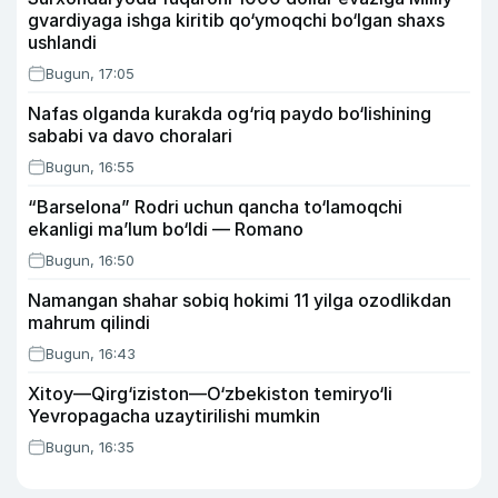
gvardiyaga ishga kiritib qo‘ymoqchi bo‘lgan shaxs
ushlandi
Bugun, 17:05
Nafas olganda kurakda og‘riq paydo bo‘lishining
sababi va davo choralari
Bugun, 16:55
“Barselona” Rodri uchun qancha to‘lamoqchi
ekanligi ma’lum bo‘ldi — Romano
Bugun, 16:50
Namangan shahar sobiq hokimi 11 yilga ozodlikdan
mahrum qilindi
Bugun, 16:43
Xitoy—Qirg‘iziston—O‘zbekiston temiryo‘li
Yevropagacha uzaytirilishi mumkin
Bugun, 16:35