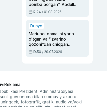
bomba bo‘lgan”. Abdulla
Oripovni siyosiy
12:24 / 01.08.2026
ayblovlardan asrab
qolgan voqea
Dunyo
Mariupol qamalini yorib
oʻtgan va “Izvarino
qozoni”dan chiqqan
qahramon — Ukraina
19:50 / 29.07.2026
armiyasi bosh
qoʻmondoni Drapatiy
haqida
ivi
Reklama
publikasi Prezidenti Administratsiyasi
-sonli guvohnoma bilan ommaviy axborot
shuningdek, fotografik, grafik, audio va/yoki