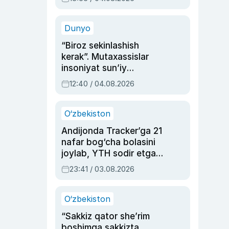
Ahmedovaning
sinovlarga to‘la hayoti
Dunyo
“Biroz sekinlashish
kerak”. Mutaxassislar
insoniyat sun’iy
intellektni boshqara
12:40 / 04.08.2026
olmay qolishidan xavotir
bildirdi
O‘zbekiston
Andijonda Tracker’ga 21
nafar bog‘cha bolasini
joylab, YTH sodir etgan
ayolga sud hukmi o‘qildi
23:41 / 03.08.2026
O‘zbekiston
“Sakkiz qator she’rim
boshimga sakkizta