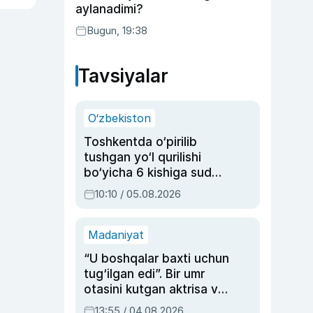
aylanadimi?
Bugun, 19:38
Tavsiyalar
O‘zbekiston
Toshkentda o‘pirilib
tushgan yo‘l qurilishi
bo‘yicha 6 kishiga sud
hukmi o‘qildi
10:10 / 05.08.2026
Madaniyat
“U boshqalar baxti uchun
tug‘ilgan edi”. Bir umr
otasini kutgan aktrisa va
dublyaj ustasi Rimma
13:55 / 04.08.2026