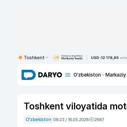
Toshkent
USD :
12 178,85
so'm
O‘zbekiston
Markaziy
Toshkent viloyatida motos
O‘zbekiston
08:23 / 16.05.2026
2687