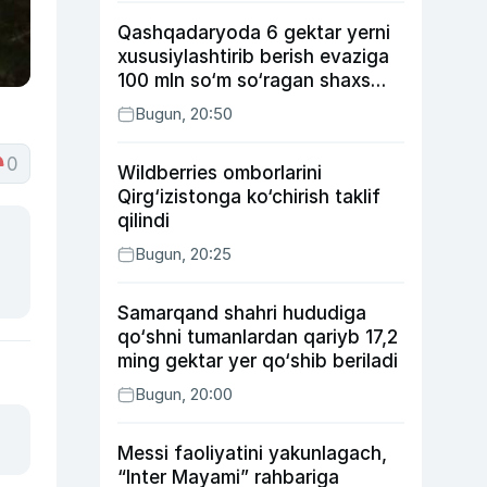
Qashqadaryoda 6 gektar yerni
xususiylashtirib berish evaziga
100 mln so‘m so‘ragan shaxs
ushlandi
Bugun, 20:50
0
Wildberries omborlarini
Qirg‘izistonga ko‘chirish taklif
qilindi
Bugun, 20:25
Samarqand shahri hududiga
qo‘shni tumanlardan qariyb 17,2
ming gektar yer qo‘shib beriladi
Bugun, 20:00
Messi faoliyatini yakunlagach,
“Inter Mayami” rahbariga