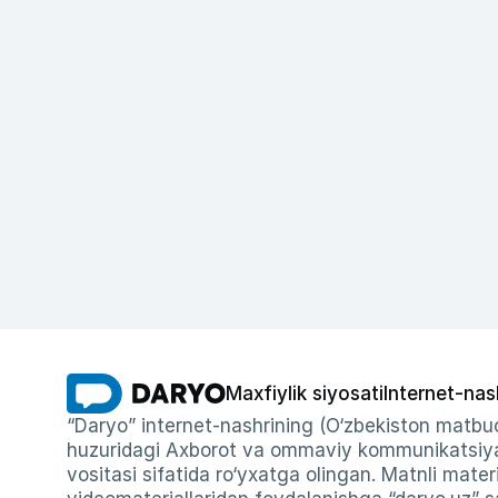
Maxfiylik siyosati
Internet-nas
“Daryo” internet-nashrining (O‘zbekiston matbuo
huzuridagi Axborot va ommaviy kommunikatsiyal
vositasi sifatida ro‘yxatga olingan. Matnli materi