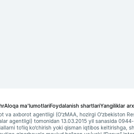
hr
Aloqa ma'lumotlari
Foydalanish shartlari
Yangiliklar arx
t va axborot agentligi (O‘zMAA, hozirgi O‘zbekiston Res
ar agentligi) tomonidan 13.03.2015 yil sanasida 0944
allarni to‘liq ko‘chirish yoki qisman iqtibos keltirishga, 