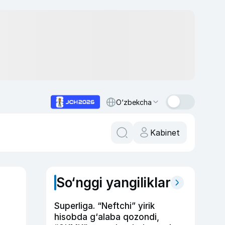
O‘zbekcha
Kabinet
So‘nggi yangiliklar
Superliga. “Neftchi” yirik
hisobda g‘alaba qozondi,