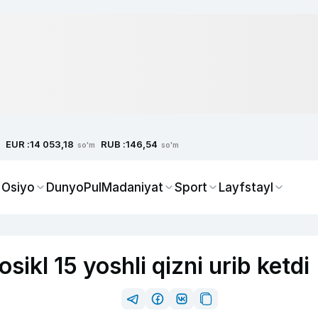
EUR :
RUB :
14 053,18
146,54
so'm
so'm
 Osiyo
Dunyo
Pul
Madaniyat
Sport
Layfstayl
ikl 15 yoshli qizni urib ketdi