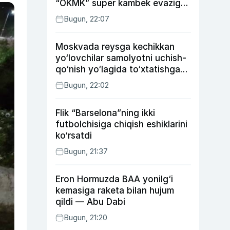
“OKMK” super kambek evaziga
“Bunyodkor”dan ustun keldi,
Bugun, 22:07
“Nasaf” durang qayd etdi
Moskvada reysga kechikkan
yo‘lovchilar samolyotni uchish-
qo‘nish yo‘lagida to‘xtatishga
urindi (video)
Bugun, 22:02
Flik “Barselona”ning ikki
futbolchisiga chiqish eshiklarini
ko‘rsatdi
Bugun, 21:37
Eron Hormuzda BAA yonilg‘i
kemasiga raketa bilan hujum
qildi — Abu Dabi
Bugun, 21:20