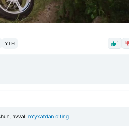
YTH
1
uchun, avval
ro‘yxatdan o‘ting