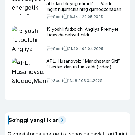
atletlardek yugurtiradi” — Vardi.
Ingliz hujumchisining qamoqxonadan
APLgacha bo‘lgan yo‘li
Sport
18:34 / 20.05.2025
15 yoshli futbolchi Angliya Premyer
Ligasida debyut qildi
Sport
21:40 / 08.04.2025
APL. Husanovsiz “Manchester Siti”
“Lester”dan ustun keldi (video)
Sport
11:48 / 03.04.2025
So‘nggi yangiliklar
Oʻzbekistonda energetika sohasida davlat tariflarini