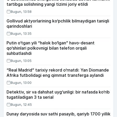
tartibga solishning yangi tizimi joriy etildi
Bugun, 13:58
Gollivud aktyorlarining ko‘pchilik bilmaydigan taniqli
qarindoshlari
Bugun, 13:35
Putin o‘tgan yili “halok bo‘lgan” havo-desant
qo‘shinlari polkovnigi bilan telefon orqali
suhbatlashdi
Bugun, 13:05
“Real Madrid” tarixiy rekord o‘rnatdi: Yan Diomande
Afrika futbolidagi eng qimmat transferga aylandi
Bugun, 13:00
Detektiv, sir va dahshat uyg‘unligi: bir nafasda ko‘rib
tugatiladigan 3 ta serial
Bugun, 12:45
Dunay daryosida suv sathi pasayib, qariyb 1700 yillik