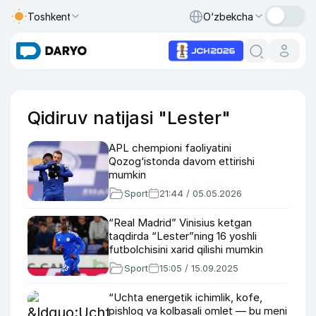
Toshkent
O‘zbekcha
Qidiruv natijasi "Lester"
APL chempioni faoliyatini
Qozog‘istonda davom ettirishi
mumkin
Sport
21:44 / 05.05.2026
“Real Madrid” Vinisius ketgan
taqdirda “Lester”ning 16 yoshli
futbolchisini xarid qilishi mumkin
Sport
15:05 / 15.09.2025
“Uchta energetik ichimlik, kofe,
pishloq va kolbasali omlet — bu meni