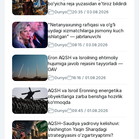
bo‘yicha reja yuzasidan e’tiroz bildirdi
Dunyo
20:35 / 03.08.2026
“Netanyaxuning rafiqasi va o‘g‘li
uydagi xizmatchilarga jismoniy kuch
ishlatgan” — jabrlanuvchi
Dunyo
08:15 / 03.08.2026
Eron AQSH va Isroilning ehtimoliy
hujumiga javob rejasini tayyorladi —
OAV
Dunyo
16:16 / 01.08.2026
AQSH va Isroil Eronning energetika
obyektlariga zarba berishga hozirlik
ko‘rmoqda
Dunyo
09:45 / 01.08.2026
AQSH–Saudiya yadroviy kelishuvi:
Vashington Yaqin Sharqdagi
strategiyasini oʻzgartiryaptimi?