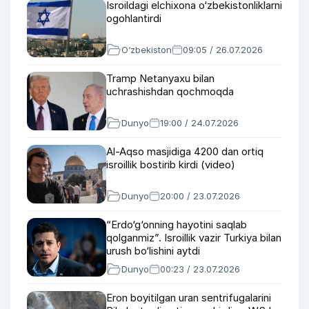
Isroildagi elchixona o‘zbekistonliklarni
ogohlantirdi
O‘zbekiston
09:05 / 26.07.2026
Tramp Netanyaxu bilan
uchrashishdan qochmoqda
Dunyo
19:00 / 24.07.2026
Al-Aqso masjidiga 4200 dan ortiq
isroillik bostirib kirdi (video)
Dunyo
20:00 / 23.07.2026
“Erdo‘g‘onning hayotini saqlab
qolganmiz”. Isroillik vazir Turkiya bilan
urush bo‘lishini aytdi
Dunyo
00:23 / 23.07.2026
Eron boyitilgan uran sentrifugalarini