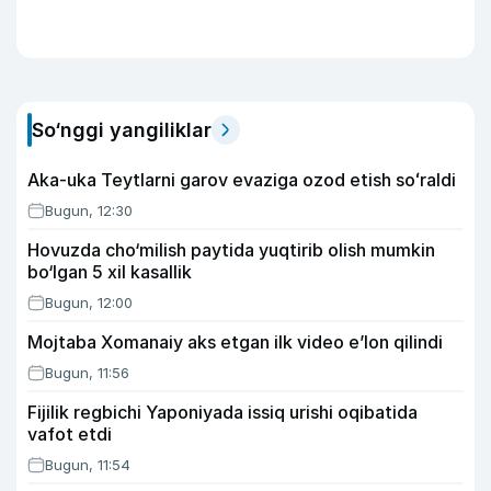
So‘nggi yangiliklar
Aka-uka Teytlarni garov evaziga ozod etish soʻraldi
Bugun, 12:30
Hovuzda cho‘milish paytida yuqtirib olish mumkin
bo‘lgan 5 xil kasallik
Bugun, 12:00
Mojtaba Xomanaiy aks etgan ilk video e’lon qilindi
Bugun, 11:56
Fijilik regbichi Yaponiyada issiq urishi oqibatida
vafot etdi
Bugun, 11:54