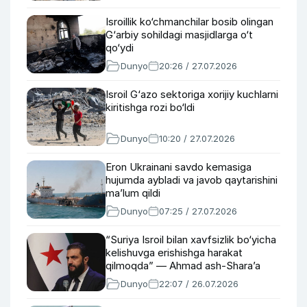
Isroillik ko‘chmanchilar bosib olingan
G‘arbiy sohildagi masjidlarga o‘t
qo‘ydi
Dunyo
20:26 / 27.07.2026
Isroil G‘azo sektoriga xorijiy kuchlarni
kiritishga rozi bo‘ldi
Dunyo
10:20 / 27.07.2026
Eron Ukrainani savdo kemasiga
hujumda aybladi va javob qaytarishini
ma’lum qildi
Dunyo
07:25 / 27.07.2026
“Suriya Isroil bilan xavfsizlik bo‘yicha
kelishuvga erishishga harakat
qilmoqda” — Ahmad ash-Shara’a
Dunyo
22:07 / 26.07.2026