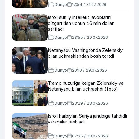
Dunyo
17:54 / 31.07.2026
Isroil sun’iy intellekt javoblarini
o‘zgartirish uchun 46 mln dollar
sarfladi
Dunyo
23:55 / 29.07.2026
Netanyaxu Vashingtonda Zelenskiy
bilan uchrashishdan bosh tortdi
Dunyo
20:10 / 29.07.2026
Tramp huzuriga kelgan Zelenskiy va
Netanyaxu bilan uchrashdi (foto)
Dunyo
23:29 / 28.07.2026
Isroil harbiylari Suriya janubiga tahdidli
varaqalar tashladi
Dunyo
07:35 / 28.07.2026