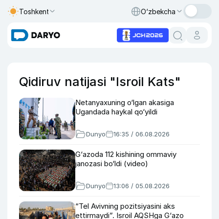
Toshkent
O‘zbekcha
Qidiruv natijasi "Isroil Kats"
Netanyaxuning o‘lgan akasiga
Ugandada haykal qo‘yildi
Dunyo
16:35 / 06.08.2026
G‘azoda 112 kishining ommaviy
janozasi bo‘ldi (video)
Dunyo
13:06 / 05.08.2026
“Tel Avivning pozitsiyasini aks
ettirmaydi”. Isroil AQSHga G‘azo