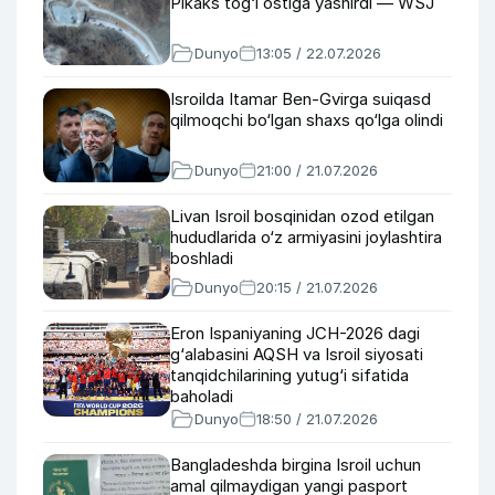
Pikaks tog‘i ostiga yashirdi — WSJ
Dunyo
13:05 / 22.07.2026
Isroilda Itamar Ben-Gvirga suiqasd
qilmoqchi bo‘lgan shaxs qo‘lga olindi
Dunyo
21:00 / 21.07.2026
Livan Isroil bosqinidan ozod etilgan
hududlarida o‘z armiyasini joylashtira
boshladi
Dunyo
20:15 / 21.07.2026
Eron Ispaniyaning JCH-2026 dagi
g‘alabasini AQSH va Isroil siyosati
tanqidchilarining yutug‘i sifatida
baholadi
Dunyo
18:50 / 21.07.2026
Bangladeshda birgina Isroil uchun
amal qilmaydigan yangi pasport