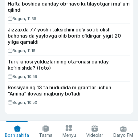
Hafta boshida qanday ob-havo kutilayotgani ma’lum
qilindi
Bugun, 11:35
Jizzaxda 77 yoshli taksichini qo‘y sotib olish
bahonasida yaylovga olib borib o‘ldirgan yigit 20
yilga qamaldi
Bugun, 11:15
Turk kinosi yulduzlarining ota-onasi qanday
ko‘rinishda? (foto)
Bugun, 10:59
Rossiyaning 13 ta hududida migrantlar uchun
“Amina” ilovasi majburiy bo‘ladi
Bugun, 10:50
Bosh sahifa
Tasma
Menyu
Videolar
Daryo FM