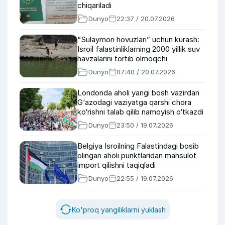
chiqariladi
Dunyo
22:37 / 20.07.2026
“Sulaymon hovuzlari” uchun kurash:
Isroil falastinliklarning 2000 yillik suv
havzalarini tortib olmoqchi
Dunyo
07:40 / 20.07.2026
Londonda aholi yangi bosh vazirdan
G‘azodagi vaziyatga qarshi chora
ko‘rishni talab qilib namoyish o‘tkazdi
Dunyo
23:50 / 19.07.2026
Belgiya Isroilning Falastindagi bosib
olingan aholi punktlaridan mahsulot
import qilishni taqiqladi
Dunyo
22:55 / 19.07.2026
Ko'proq yangiliklarni yuklash