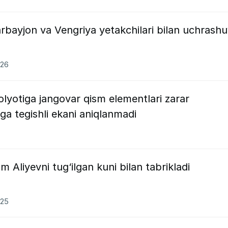
rbayjon va Vengriya yetakchilari bilan uchrash
026
lyotiga jangovar qism elementlari zarar
ga tegishli ekani aniqlanmadi
 Aliyevni tug‘ilgan kuni bilan tabrikladi
025