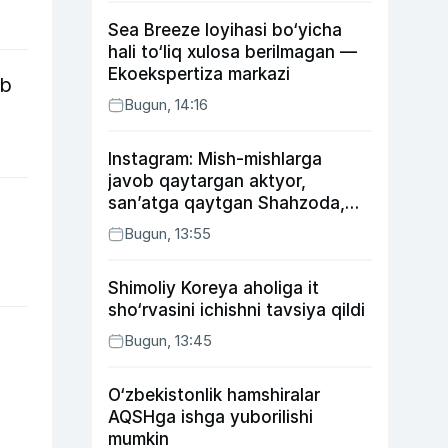
Sea Breeze loyihasi bo‘yicha
hali to‘liq xulosa berilmagan —
Ekoekspertiza markazi
ib
Bugun, 14:16
Instagram: Mish-mishlarga
javob qaytargan aktyor,
san’atga qaytgan Shahzoda,
yo‘lga asfalt yotqizgan
Bugun, 13:55
Jahongir Otajonov
Shimoliy Koreya aholiga it
sho‘rvasini ichishni tavsiya qildi
Bugun, 13:45
O‘zbekistonlik hamshiralar
AQSHga ishga yuborilishi
mumkin