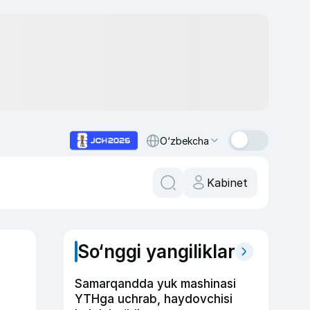
O‘zbekcha
Kabinet
So‘nggi yangiliklar
Samarqandda yuk mashinasi
YTHga uchrab, haydovchisi