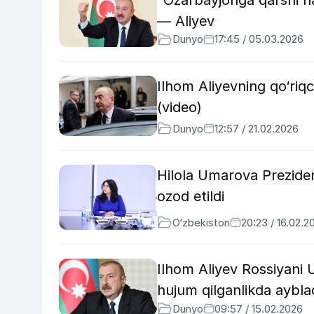
— Aliyev
Dunyo
17:45 / 05.03.2026
Ilhom Aliyevning qo‘riqc
(video)
Dunyo
12:57 / 21.02.2026
Hilola Umarova Preziden
ozod etildi
O‘zbekiston
20:23 / 16.02.2
Ilhom Aliyev Rossiyani
hujum qilganlikda aybla
Dunyo
09:57 / 15.02.2026