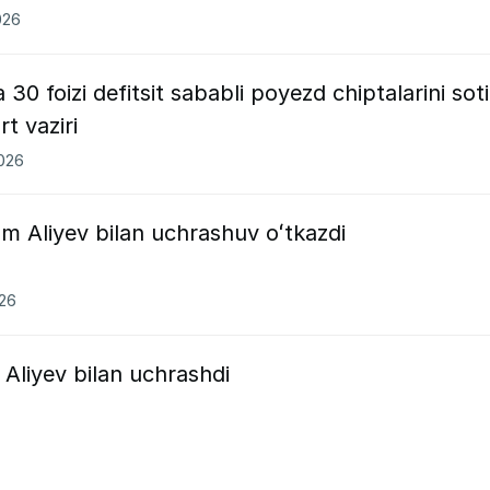
026
 30 foizi defitsit sababli poyezd chiptalarini sot
t vaziri
2026
m Aliyev bilan uchrashuv oʻtkazdi
026
Aliyev bilan uchrashdi