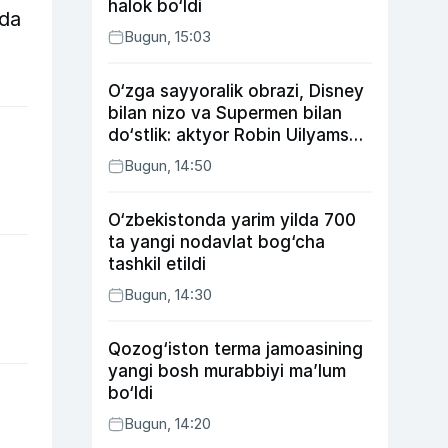
halok bo‘ldi
nda
Bugun, 15:03
O‘zga sayyoralik obrazi, Disney
bilan nizo va Supermen bilan
do‘stlik: aktyor Robin Uilyams
haqida ko‘pchilik bilmaydigan
Bugun, 14:50
faktlar
O‘zbekistonda yarim yilda 700
ta yangi nodavlat bog‘cha
tashkil etildi
Bugun, 14:30
Qozog‘iston terma jamoasining
yangi bosh murabbiyi ma’lum
bo‘ldi
Bugun, 14:20