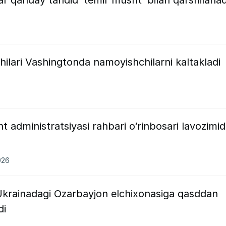
hilari Vashingtonda namoyishchilarni kaltakladi
t administratsiyasi rahbari o‘rinbosari lavozimi
026
 Ukrainadagi Ozarbayjon elchixonasiga qasddan
di