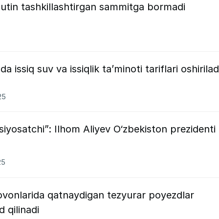
utin tashkillashtirgan sammitga bormadi
 issiq suv va issiqlik taʼminoti tariflari oshirilad
25
siyosatchi”: Ilhom Aliyev O‘zbekiston prezidenti
25
onlarida qatnaydigan tezyurar poyezdlar
 qilinadi