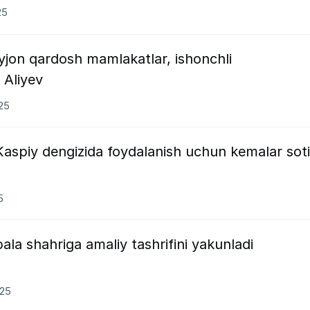
25
yjon qardosh mamlakatlar, ishonchli
 Aliyev
025
i Kaspiy dengizida foydalanish uchun kemalar sot
5
la shahriga amaliy tashrifini yakunladi
025