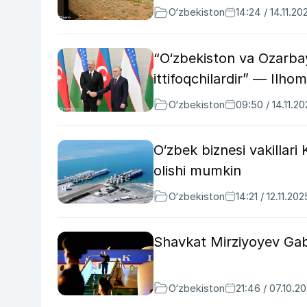
O‘zbekiston
14:24 / 14.11.20
“O‘zbekiston va Ozarba
ittifoqchilardir” — Ilhom
O‘zbekiston
09:50 / 14.11.2
O‘zbek biznesi vakillar
olishi mumkin
O‘zbekiston
14:21 / 12.11.202
Shavkat Mirziyoyev Gaba
O‘zbekiston
21:46 / 07.10.2