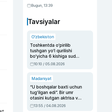
Bugun, 13:39
Tavsiyalar
O‘zbekiston
Toshkentda o‘pirilib
tushgan yo‘l qurilishi
bo‘yicha 6 kishiga sud
hukmi o‘qildi
10:10 / 05.08.2026
Madaniyat
“U boshqalar baxti uchun
tug‘ilgan edi”. Bir umr
otasini kutgan aktrisa va
dublyaj ustasi Rimma
13:55 / 04.08.2026
Ahmedovaning
i”