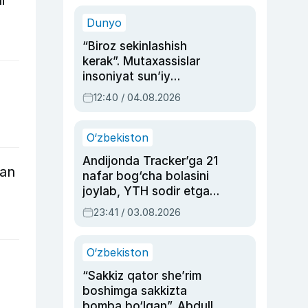
sinovlarga to‘la hayoti
Dunyo
“Biroz sekinlashish
kerak”. Mutaxassislar
insoniyat sun’iy
intellektni boshqara
12:40 / 04.08.2026
olmay qolishidan xavotir
bildirdi
O‘zbekiston
Andijonda Tracker’ga 21
dan
nafar bog‘cha bolasini
joylab, YTH sodir etgan
ayolga sud hukmi o‘qildi
23:41 / 03.08.2026
O‘zbekiston
“Sakkiz qator she’rim
boshimga sakkizta
bomba bo‘lgan”. Abdulla