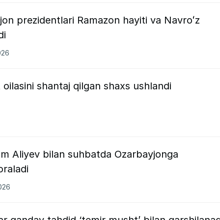
on prezidentlari Ramazon hayiti va Navroʻz
di
026
oilasini shantaj qilgan shaxs ushlandi
om Aliyev bilan suhbatda Ozarbayjonga
oraladi
2026
r qanday tahdid ‘temir musht’ bilan qarshilanad