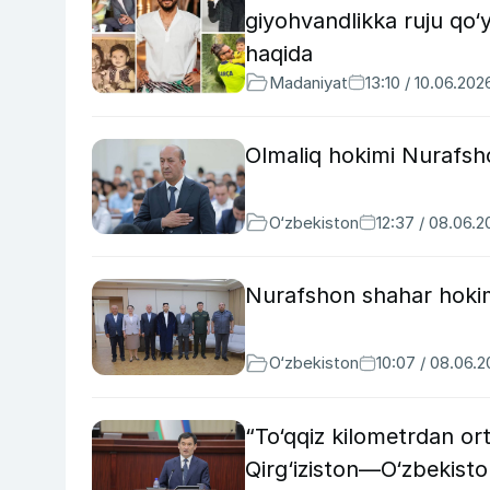
giyohvandlikka ruju qo
haqida
Madaniyat
13:10 / 10.06.202
Olmaliq hokimi Nurafsh
O‘zbekiston
12:37 / 08.06.
Nurafshon shahar hokimi
O‘zbekiston
10:07 / 08.06.
“To‘qqiz kilometrdan ort
Qirg‘iziston—O‘zbekiston