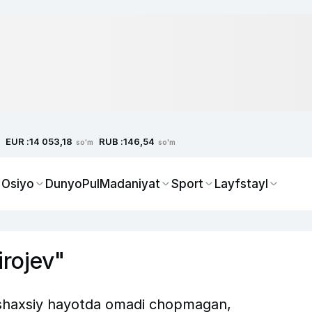
EUR :
RUB :
14 053,18
146,54
so'm
so'm
 Osiyo
Dunyo
Pul
Madaniyat
Sport
Layfstayl
irojev"
 shaxsiy hayotda omadi chopmagan,