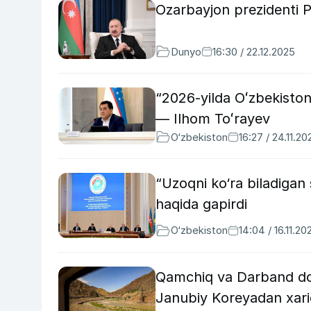
Ozarbayjon prezidenti P
Dunyo
16:30 / 22.12.2025
“2026-yilda Oʻzbekistonda
— Ilhom Toʻrayev
O‘zbekiston
16:27 / 24.11.20
“Uzoqni ko‘ra biladigan 
haqida gapirdi
O‘zbekiston
14:04 / 16.11.20
Qamchiq va Darband dov
Janubiy Koreyadan xarid