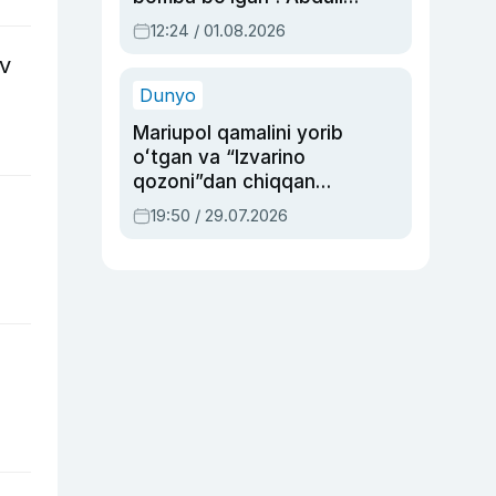
Oripovni siyosiy
12:24 / 01.08.2026
ayblovlardan asrab
uv
qolgan voqea
Dunyo
Mariupol qamalini yorib
oʻtgan va “Izvarino
qozoni”dan chiqqan
qahramon — Ukraina
19:50 / 29.07.2026
armiyasi bosh
qoʻmondoni Drapatiy
haqida