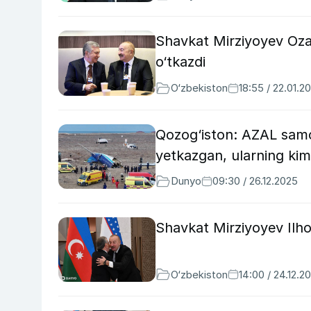
Shavkat Mirziyoyev Oza
o‘tkazdi
O‘zbekiston
18:55 / 22.01.2
Qozog‘iston: AZAL samo
yetkazgan, ularning kim
Dunyo
09:30 / 26.12.2025
Shavkat Mirziyoyev Ilhom
O‘zbekiston
14:00 / 24.12.2