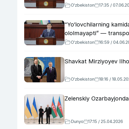
O‘zbekiston
17:35 / 07.06.2
“Yo‘lovchilarning kamida
ololmayapti” — transpor
O‘zbekiston
16:59 / 04.06.
Shavkat Mirziyoyev Ilho
O‘zbekiston
18:16 / 18.05.2
Zelenskiy Ozarbayjonda 
Dunyo
17:15 / 25.04.2026