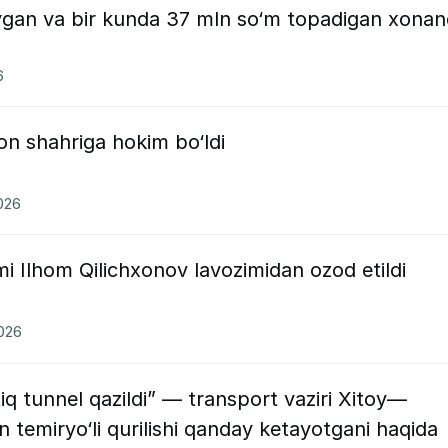
‘ygan va bir kunda 37 mln so‘m topadigan xona
6
on shahriga hokim bo‘ldi
2026
 Ilhom Qilichxonov lavozimidan ozod etildi
2026
iq tunnel qazildi” — transport vaziri Xitoy—
 temiryo‘li qurilishi qanday ketayotgani haqida