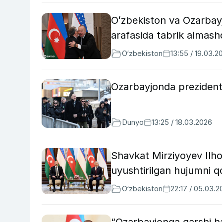
Oʻzbekiston va Ozarbayj
arafasida tabrik almash
O‘zbekiston
13:55 / 19.03.2
Ozarbayjonda prezident 
Dunyo
13:25 / 18.03.2026
Shavkat Mirziyoyev Ilh
uyushtirilgan hujumni q
O‘zbekiston
22:17 / 05.03.
“Ozarbayjonga qarshi ha