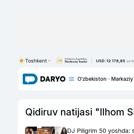
Toshkent
USD :
12 178,85
so'm
O‘zbekiston
Markaziy
Qidiruv natijasi "Ilhom S
DJ Piligrim 50 yoshda: