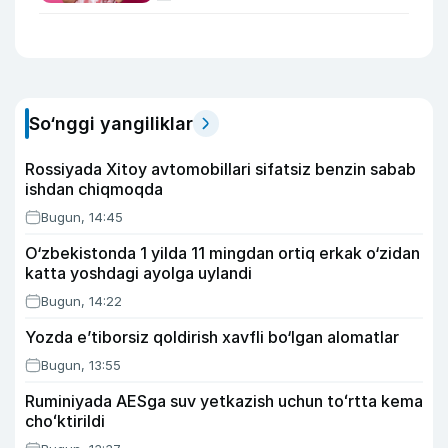
So‘nggi yangiliklar
Rossiyada Xitoy avtomobillari sifatsiz benzin sabab
ishdan chiqmoqda
Bugun, 14:45
O‘zbekistonda 1 yilda 11 mingdan ortiq erkak o‘zidan
katta yoshdagi ayolga uylandi
Bugun, 14:22
Yozda e’tiborsiz qoldirish xavfli bo‘lgan alomatlar
Bugun, 13:55
Ruminiyada AESga suv yetkazish uchun toʻrtta kema
choʻktirildi