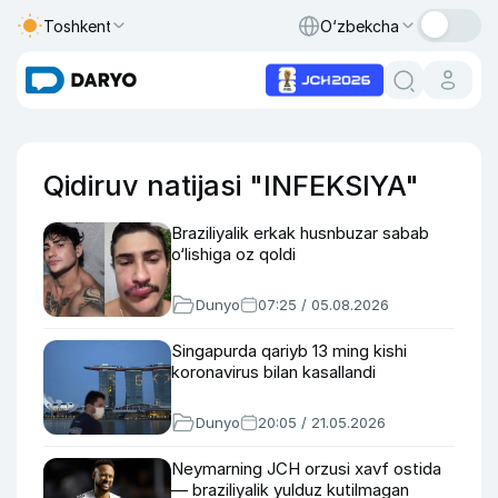
Toshkent
O‘zbekcha
Qidiruv natijasi "INFEKSIYA"
Braziliyalik erkak husnbuzar sabab
o‘lishiga oz qoldi
Dunyo
07:25 / 05.08.2026
Singapurda qariyb 13 ming kishi
koronavirus bilan kasallandi
Dunyo
20:05 / 21.05.2026
Neymarning JCH orzusi xavf ostida
— braziliyalik yulduz kutilmagan