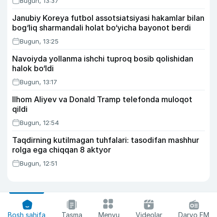
Bugun, 13:37
Janubiy Koreya futbol assotsiatsiyasi hakamlar bilan
bog‘liq sharmandali holat bo‘yicha bayonot berdi
Bugun, 13:25
Navoiyda yollanma ishchi tuproq bosib qolishidan
halok bo‘ldi
Bugun, 13:17
Ilhom Aliyev va Donald Tramp telefonda muloqot
qildi
Bugun, 12:54
Taqdirning kutilmagan tuhfalari: tasodifan mashhur
rolga ega chiqqan 8 aktyor
Bugun, 12:51
Bosh sahifa
Tasma
Menyu
Videolar
Daryo FM