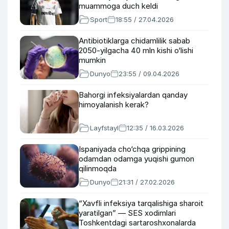
muammoga duch keldi
Sport
18:55 / 27.04.2026
Antibiotiklarga chidamlilik sabab
2050-yilgacha 40 mln kishi o‘lishi
mumkin
Dunyo
23:55 / 09.04.2026
Bahorgi infeksiyalardan qanday
himoyalanish kerak?
Layfstayl
12:35 / 16.03.2026
Ispaniyada cho‘chqa grippining
odamdan odamga yuqishi gumon
qilinmoqda
Dunyo
21:31 / 27.02.2026
“Xavfli infeksiya tarqalishiga sharoit
yaratilgan” — SES xodimlari
Toshkentdagi sartaroshxonalarda