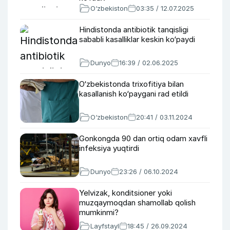
O‘zbekiston
03:35 / 12.07.2025
Hindistonda antibiotik tanqisligi
sababli kasalliklar keskin ko‘paydi
Dunyo
16:39 / 02.06.2025
O‘zbekistonda trixofitiya bilan
kasallanish ko‘paygani rad etildi
O‘zbekiston
20:41 / 03.11.2024
Gonkongda 90 dan ortiq odam xavfli
infeksiya yuqtirdi
Dunyo
23:26 / 06.10.2024
Yelvizak, konditsioner yoki
muzqaymoqdan shamollab qolish
mumkinmi?
Layfstayl
18:45 / 26.09.2024