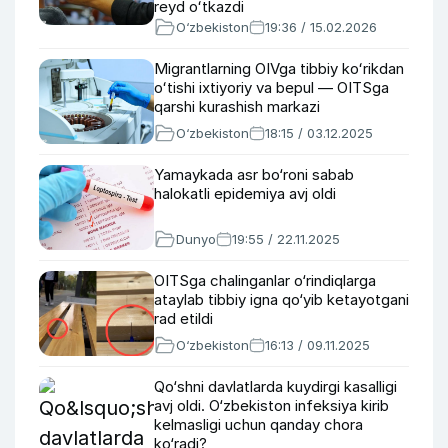
reyd oʻtkazdi
O‘zbekiston
19:36 / 15.02.2026
Migrantlarning OIVga tibbiy koʻrikdan
oʻtishi ixtiyoriy va bepul — OITSga
qarshi kurashish markazi
O‘zbekiston
18:15 / 03.12.2025
Yamaykada asr bo‘roni sabab
halokatli epidemiya avj oldi
Dunyo
19:55 / 22.11.2025
OITSga chalinganlar o‘rindiqlarga
ataylab tibbiy igna qo‘yib ketayotgani
rad etildi
O‘zbekiston
16:13 / 09.11.2025
Qo‘shni davlatlarda kuydirgi kasalligi
avj oldi. O‘zbekiston infeksiya kirib
kelmasligi uchun qanday chora
ko‘radi?