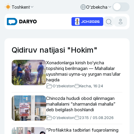
Toshkent
O‘zbekcha
Qidiruv natijasi "Hokim"
Xonadonlarga kirish bo‘yicha
topshiriq berilmagan — Mahallalar
uyushmasi uyma-uy yurgan mas’ullar
haqida
O‘zbekiston
Kecha, 16:24
Chinozda hududi obod qilinmagan
mahallalarni “sharmandali mahalla”
deb belgilash boshlandi
O‘zbekiston
23:15 / 05.08.2026
“Profilaktika tadbirlari fuqarolarning