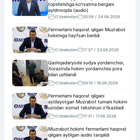
topshirishga ko‘rsatma bergani
aytilmoqda (audio)
O‘zbekiston
20:09 / 24.06.2026
Fermerlarni haqorat qilgan Muzrabot
hokimiga hayfsan berildi
O‘zbekiston
17:37 / 23.06.2026
Qashqadaryoda sudya yordamchisi,
Xorazmda hokim yordamchisi pora
bilan ushlandi
O‘zbekiston
09:10 / 19.06.2026
Fermerlarni haqorat qilgani
aytilayotgan Muzrabot tumani hokimi
ustidan xizmat tekshiruvi o‘tkaziladi
O‘zbekiston
17:31 / 17.06.2026
Muzrabot hokimi fermerlarni haqorat
qilgani aytilgan audio tarqaldi