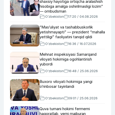
shaxsiy hayotiga ortiqcha aralashish
hisobiga amalga oshirilmasligi lozim”
— ombudsman
O‘zbekiston
17:20 / 04.08.2026
“Masʼuliyat va tashabbuskorlik
yetishmayapti” — prezident “mahalla
yettiligi” faoliyatini tanqid qildi
O‘zbekiston
16:36 / 16.07.2026
Mehnat inspeksiyasi Samarqand
viloyati hokimiga ogohlantirish
yubordi
O‘zbekiston
16:48 / 25.06.2026
Buxoro viloyati hokimiga yangi
o‘rinbosar tayinlandi
O‘zbekiston
09:01 / 25.06.2026
Quva tumani hokimi fermerni
haqoratlab, yerni majburan