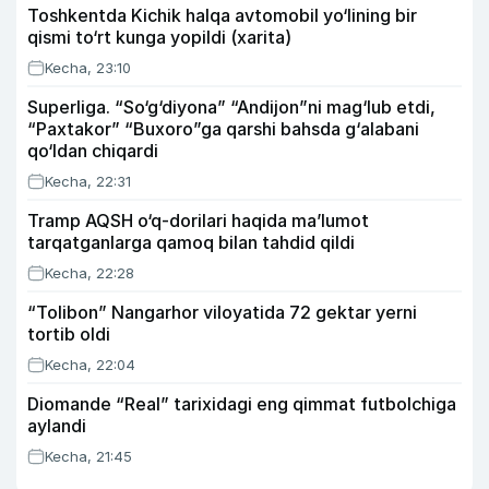
Toshkentda Kichik halqa avtomobil yo‘lining bir
qismi to‘rt kunga yopildi (xarita)
Kecha, 23:10
Superliga. “So‘g‘diyona” “Andijon”ni mag‘lub etdi,
“Paxtakor” “Buxoro”ga qarshi bahsda g‘alabani
qo‘ldan chiqardi
Kecha, 22:31
Tramp AQSH o‘q-dorilari haqida ma’lumot
tarqatganlarga qamoq bilan tahdid qildi
Kecha, 22:28
“Tolibon” Nangarhor viloyatida 72 gektar yerni
tortib oldi
Kecha, 22:04
Diomande “Real” tarixidagi eng qimmat futbolchiga
aylandi
Kecha, 21:45