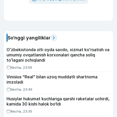
So‘nggi yangiliklar
Oʻzbekistonda olti oyda savdo, xizmat koʻrsatish va
umumiy ovqatlanish korxonalari qancha soliq
toʻlagani ochiqlandi
Kecha, 23:56
Vinisius “Real” bilan uzoq muddatli shartnoma
imzoladi
Kecha, 23:45
Husiylar hukumat kuchlariga qarshi raketalar uchirdi,
kamida 30 kishi halok bo‘ldi
Kecha, 23:35