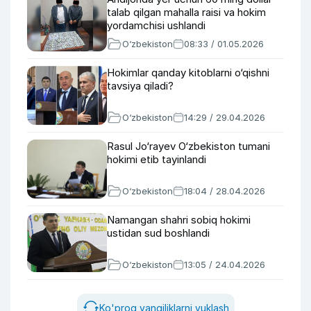
talab qilgan mahalla raisi va hokim
yordamchisi ushlandi
O‘zbekiston
08:33 / 01.05.2026
Hokimlar qanday kitoblarni o‘qishni
tavsiya qiladi?
O‘zbekiston
14:29 / 29.04.2026
Rasul Jo‘rayev O‘zbekiston tumani
hokimi etib tayinlandi
O‘zbekiston
18:04 / 28.04.2026
Namangan shahri sobiq hokimi
ustidan sud boshlandi
O‘zbekiston
13:05 / 24.04.2026
Ko'proq yangiliklarni yuklash