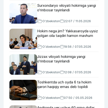
Surxondaryo viloyati hokimiga yangi
o‘rinbosar tayinlandi
O‘zbekiston
22:07 / 11.05.2026
Hokim nega jim? Yakkasaroyda uysiz
qolgan oila taqdiri hamon mavhum
O‘zbekiston
19:56 / 07.05.2026
Jizzax viloyati hokimiga yangi
o‘rinbosar tayinlandi
O‘zbekiston
12:08 / 07.05.2026
Toshkentda uch oyda 6 ta hokim
qarori haqiqiy emas deb topildi
O‘zbekiston
07:50 / 05.05.2026
Andijonda yer uchun 60 ming dollar