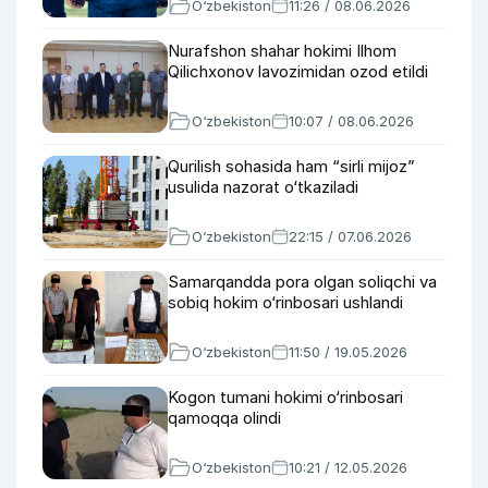
O‘zbekiston
11:26 / 08.06.2026
Nurafshon shahar hokimi Ilhom
Qilichxonov lavozimidan ozod etildi
O‘zbekiston
10:07 / 08.06.2026
Qurilish sohasida ham “sirli mijoz”
usulida nazorat o‘tkaziladi
O‘zbekiston
22:15 / 07.06.2026
Samarqandda pora olgan soliqchi va
sobiq hokim o‘rinbosari ushlandi
O‘zbekiston
11:50 / 19.05.2026
Kogon tumani hokimi o‘rinbosari
qamoqqa olindi
O‘zbekiston
10:21 / 12.05.2026